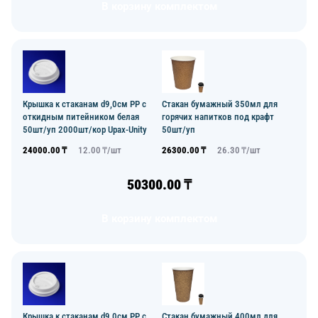
В корзину комплектом
Крышка к стаканам d9,0см PP с
Стакан бумажный 350мл для
откидным питейником белая
горячих напитков под крафт
50шт/уп 2000шт/кор Upax-Unity
50шт/уп
24000.00
₸
12.00
₸/
шт
26300.00
₸
26.30
₸/
шт
50300.00
₸
В корзину комплектом
Крышка к стаканам d9,0см PP с
Стакан бумажный 400мл для