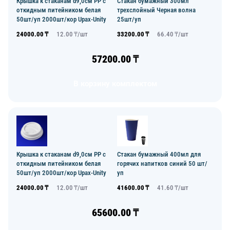
Крышка к стаканам d9,0см PP с
Стакан бумажный 300мл
откидным питейником белая
трехслойный Черная волна
50шт/уп 2000шт/кор Upax-Unity
25шт/уп
24000.00
₸
12.00
₸/
шт
33200.00
₸
66.40
₸/
шт
57200.00
₸
В корзину комплектом
Крышка к стаканам d9,0см PP с
Стакан бумажный 400мл для
откидным питейником белая
горячих напитков синий 50 шт/
50шт/уп 2000шт/кор Upax-Unity
уп
24000.00
₸
12.00
₸/
шт
41600.00
₸
41.60
₸/
шт
65600.00
₸