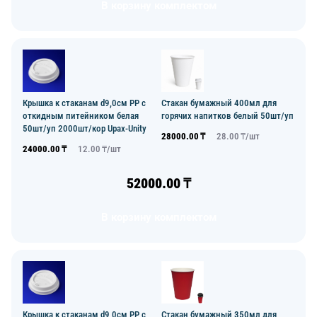
В корзину комплектом
Крышка к стаканам d9,0см PP с
Стакан бумажный 400мл для
откидным питейником белая
горячих напитков белый 50шт/уп
50шт/уп 2000шт/кор Upax-Unity
28000.00
₸
28.00
₸/
шт
24000.00
₸
12.00
₸/
шт
52000.00
₸
В корзину комплектом
Крышка к стаканам d9,0см PP с
Стакан бумажный 350мл для