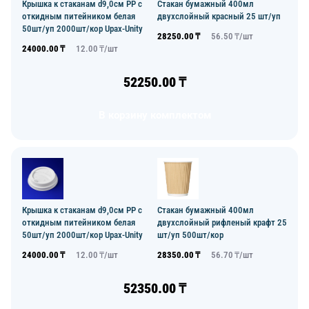
Крышка к стаканам d9,0см PP с
Стакан бумажный 400мл
откидным питейником белая
двухслойный красный 25 шт/уп
50шт/уп 2000шт/кор Upax-Unity
28250.00
₸
56.50
₸/
шт
24000.00
₸
12.00
₸/
шт
52250.00
₸
В корзину комплектом
Крышка к стаканам d9,0см PP с
Стакан бумажный 400мл
откидным питейником белая
двухслойный рифленый крафт 25
50шт/уп 2000шт/кор Upax-Unity
шт/уп 500шт/кор
24000.00
₸
12.00
₸/
шт
28350.00
₸
56.70
₸/
шт
52350.00
₸