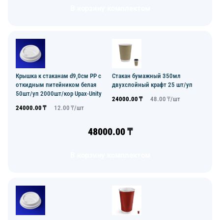
В корзину комплектом
Крышка к стаканам d9,0см PP с
Стакан бумажный 350мл
откидным питейником белая
двухслойный крафт 25 шт/уп
50шт/уп 2000шт/кор Upax-Unity
24000.00
₸
48.00
₸/
шт
24000.00
₸
12.00
₸/
шт
48000.00
₸
В корзину комплектом