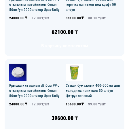
откидным питейником белая
горячих напитков под крафт 50
50шт/уп 2000шт/кор Upax-Unity
шт/уп
24000.00
₸
12.00
₸/
шт
38100.00
₸
38.10
₸/
шт
62100.00
₸
В корзину комплектом
Крышка к стаканам d9,0см PP с
Стакан бумажный 400-500мл для
откидным питейником белая
холодных напитков 50 шт/уп
50шт/уп 2000шт/кор Upax-Unity
Цитрус зеленый
24000.00
₸
12.00
₸/
шт
15600.00
₸
39.00
₸/
шт
39600.00
₸