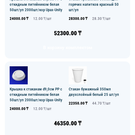
откидным питейником белая
горячих напитков красный 50
50шт/уп 2000шт/кор Upax-Unity
шт/уп
24000.00
₸
12.00
₸/
шт
28300.00
₸
28.30
₸/
шт
52300.00
₸
В корзину комплектом
Крышка к стаканам d9,0см PP с
Стакан бумажный 350мл
откидным питейником белая
двухслойный белый 25 шт/уп
50шт/уп 2000шт/кор Upax-Unity
22350.00
₸
44.70
₸/
шт
24000.00
₸
12.00
₸/
шт
46350.00
₸