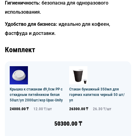
Гигиеничность:
безопасна для одноразового
использования.
Удобство для бизнеса:
идеально для кофеен,
фастфуда и доставки.
Комплект
Крышка к стаканам d9,0см PP с
Стакан бумажный 350мл для
откидным питейником белая
горячих напитков черный 50 шт/
50шт/уп 2000шт/кор Upax-Unity
уп
24000.00
₸
12.00
₸/
шт
26300.00
₸
26.30
₸/
шт
50300.00
₸