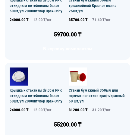
Крышка к стаканам d9,0см PP с
Стакан бумажный 300мл
откидным питейником белая
трехслойный Красная волна
50шт/уп 2000шт/кор Upax-Unity
25шт/уп
24000.00
₸
12.00
₸/
шт
35700.00
₸
71.40
₸/
шт
59700.00
₸
В корзину комплектом
Крышка к стаканам d9,0см PP с
Стакан бумажный 350мл для
откидным питейником белая
горячих напитков крафт/красный
50шт/уп 2000шт/кор Upax-Unity
50 шт/уп
24000.00
₸
12.00
₸/
шт
31200.00
₸
31.20
₸/
шт
55200.00
₸