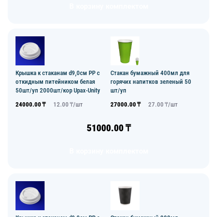
В корзину комплектом
Крышка к стаканам d9,0см PP с
Стакан бумажный 400мл для
откидным питейником белая
горячих напитков зеленый 50
50шт/уп 2000шт/кор Upax-Unity
шт/уп
24000.00
₸
12.00
₸/
шт
27000.00
₸
27.00
₸/
шт
51000.00
₸
В корзину комплектом