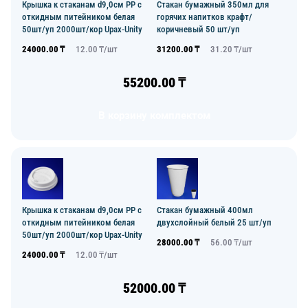
Крышка к стаканам d9,0см PP с
Стакан бумажный 350мл для
откидным питейником белая
горячих напитков крафт/
50шт/уп 2000шт/кор Upax-Unity
коричневый 50 шт/уп
24000.00
₸
12.00
₸/
шт
31200.00
₸
31.20
₸/
шт
55200.00
₸
В корзину комплектом
Крышка к стаканам d9,0см PP с
Стакан бумажный 400мл
откидным питейником белая
двухслойный белый 25 шт/уп
50шт/уп 2000шт/кор Upax-Unity
28000.00
₸
56.00
₸/
шт
24000.00
₸
12.00
₸/
шт
52000.00
₸