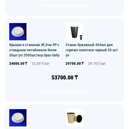
В корзину комплектом
Крышка к стаканам d9,0см PP с
Стакан бумажный 400мл для
откидным питейником белая
горячих напитков черный 50 шт/
50шт/уп 2000шт/кор Upax-Unity
уп
24000.00
₸
12.00
₸/
шт
29700.00
₸
29.70
₸/
шт
53700.00
₸
В корзину комплектом