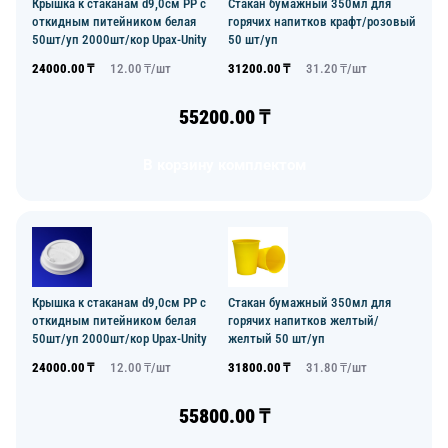
Крышка к стаканам d9,0см PP с
Стакан бумажный 350мл для
откидным питейником белая
горячих напитков крафт/розовый
50шт/уп 2000шт/кор Upax-Unity
50 шт/уп
24000.00
₸
12.00
₸/
шт
31200.00
₸
31.20
₸/
шт
55200.00
₸
В корзину комплектом
Крышка к стаканам d9,0см PP с
Стакан бумажный 350мл для
откидным питейником белая
горячих напитков желтый/
50шт/уп 2000шт/кор Upax-Unity
желтый 50 шт/уп
24000.00
₸
12.00
₸/
шт
31800.00
₸
31.80
₸/
шт
55800.00
₸