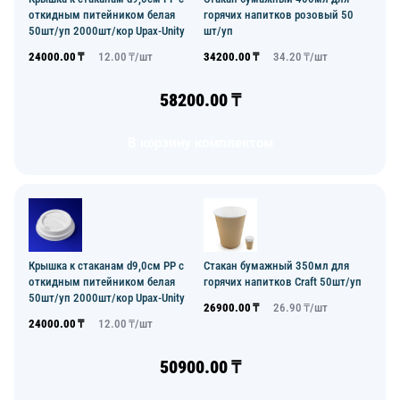
откидным питейником белая
горячих напитков розовый 50
50шт/уп 2000шт/кор Upax-Unity
шт/уп
24000.00
₸
12.00
₸/
шт
34200.00
₸
34.20
₸/
шт
58200.00
₸
В корзину комплектом
Крышка к стаканам d9,0см PP с
Стакан бумажный 350мл для
откидным питейником белая
горячих напитков Craft 50шт/уп
50шт/уп 2000шт/кор Upax-Unity
26900.00
₸
26.90
₸/
шт
24000.00
₸
12.00
₸/
шт
50900.00
₸