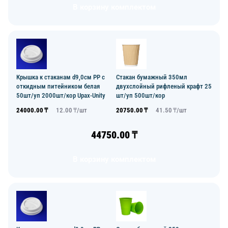
В корзину комплектом
Крышка к стаканам d9,0см PP с
Стакан бумажный 350мл
откидным питейником белая
двухслойный рифленый крафт 25
50шт/уп 2000шт/кор Upax-Unity
шт/уп 500шт/кор
24000.00
₸
12.00
₸/
шт
20750.00
₸
41.50
₸/
шт
44750.00
₸
В корзину комплектом