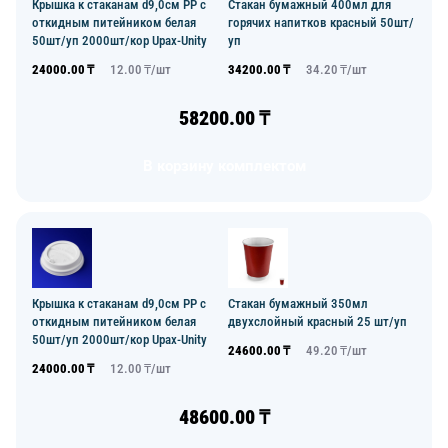
Крышка к стаканам d9,0см PP с
Стакан бумажный 400мл для
откидным питейником белая
горячих напитков красный 50шт/
50шт/уп 2000шт/кор Upax-Unity
уп
24000.00
₸
12.00
₸/
шт
34200.00
₸
34.20
₸/
шт
58200.00
₸
В корзину комплектом
Крышка к стаканам d9,0см PP с
Стакан бумажный 350мл
откидным питейником белая
двухслойный красный 25 шт/уп
50шт/уп 2000шт/кор Upax-Unity
24600.00
₸
49.20
₸/
шт
24000.00
₸
12.00
₸/
шт
48600.00
₸