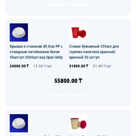
В корзину комплектом
Крышка к стаканам d9,0см PP с
Стакан бумажный 350мл для
откидным питейником белая
горячих напитков красный/
50шт/уп 2000шт/кор Upax-Unity
красный 50 шт/уп
24000.00
₸
12.00
₸/
шт
31800.00
₸
31.80
₸/
шт
55800.00
₸
В корзину комплектом