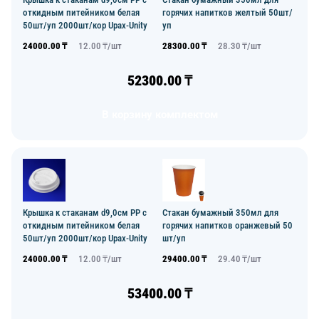
откидным питейником белая
горячих напитков желтый 50шт/
50шт/уп 2000шт/кор Upax-Unity
уп
24000.00
₸
12.00
₸/
шт
28300.00
₸
28.30
₸/
шт
52300.00
₸
В корзину комплектом
Крышка к стаканам d9,0см PP с
Стакан бумажный 350мл для
откидным питейником белая
горячих напитков оранжевый 50
50шт/уп 2000шт/кор Upax-Unity
шт/уп
24000.00
₸
12.00
₸/
шт
29400.00
₸
29.40
₸/
шт
53400.00
₸