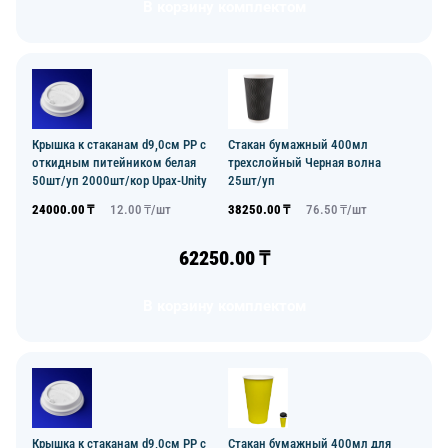
В корзину комплектом
Крышка к стаканам d9,0см PP с
Стакан бумажный 400мл
откидным питейником белая
трехслойный Черная волна
50шт/уп 2000шт/кор Upax-Unity
25шт/уп
24000.00
₸
12.00
₸/
шт
38250.00
₸
76.50
₸/
шт
62250.00
₸
В корзину комплектом
Крышка к стаканам d9,0см PP с
Стакан бумажный 400мл для