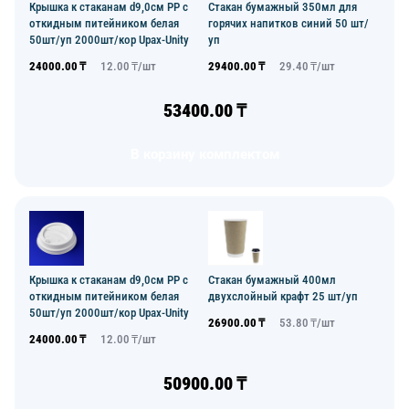
Крышка к стаканам d9,0см PP с
Стакан бумажный 350мл для
откидным питейником белая
горячих напитков синий 50 шт/
50шт/уп 2000шт/кор Upax-Unity
уп
24000.00
₸
12.00
₸/
шт
29400.00
₸
29.40
₸/
шт
53400.00
₸
В корзину комплектом
Крышка к стаканам d9,0см PP с
Стакан бумажный 400мл
откидным питейником белая
двухслойный крафт 25 шт/уп
50шт/уп 2000шт/кор Upax-Unity
26900.00
₸
53.80
₸/
шт
24000.00
₸
12.00
₸/
шт
50900.00
₸