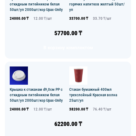
откидным питейником белая
горячих напитков желтый 50шт/
50шт/уп 2000шт/кор Upax-Unity
уп
24000.00
₸
12.00
₸/
шт
33700.00
₸
33.70
₸/
шт
57700.00
₸
В корзину комплектом
Крышка к стаканам d9,0см PP с
Стакан бумажный 400мл
откидным питейником белая
трехслойный Красная волна
50шт/уп 2000шт/кор Upax-Unity
25шт/уп
24000.00
₸
12.00
₸/
шт
38200.00
₸
76.40
₸/
шт
62200.00
₸