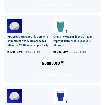
В корзину комплектом
Крышка к стаканам d9,0см PP с
Стакан бумажный 350мл для
откидным питейником белая
горячих напитков бирюзовый
50шт/уп 2000шт/кор Upax-Unity
50шт/уп
24000.00
₸
12.00
₸/
шт
26300.00
₸
26.30
₸/
шт
50300.00
₸
В корзину комплектом