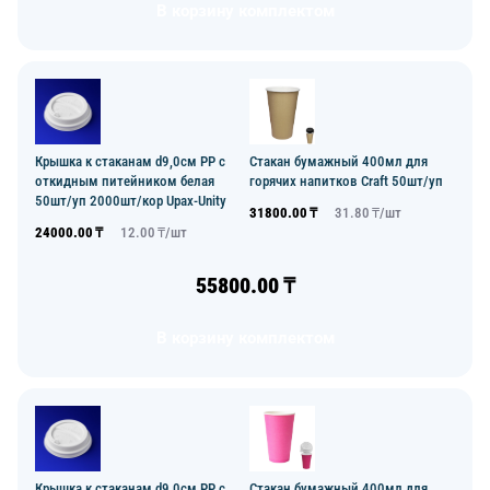
В корзину комплектом
Крышка к стаканам d9,0см PP с
Стакан бумажный 400мл для
откидным питейником белая
горячих напитков Craft 50шт/уп
50шт/уп 2000шт/кор Upax-Unity
31800.00
₸
31.80
₸/
шт
24000.00
₸
12.00
₸/
шт
55800.00
₸
В корзину комплектом
Крышка к стаканам d9,0см PP с
Стакан бумажный 400мл для