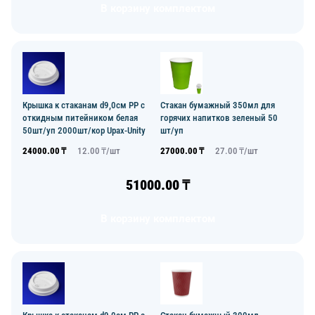
В корзину комплектом
Крышка к стаканам d9,0см PP с
Стакан бумажный 350мл для
откидным питейником белая
горячих напитков зеленый 50
50шт/уп 2000шт/кор Upax-Unity
шт/уп
24000.00
₸
12.00
₸/
шт
27000.00
₸
27.00
₸/
шт
51000.00
₸
В корзину комплектом