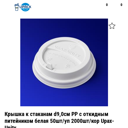
0
0
Рус
Қаз
Открыть поиск
Позвонить
+7 747 094 22 07
Крышка к стаканам d9,0см PP с откидным
питейником белая 50шт/уп 2000шт/кор Upax-
Unity