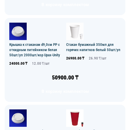
В корзину комплектом
Крышка к стаканам d9,0см PP с
Стакан бумажный 350мл для
откидным питейником белая
горячих напитков белый 50шт/уп
50шт/уп 2000шт/кор Upax-Unity
26900.00
₸
26.90
₸/
шт
24000.00
₸
12.00
₸/
шт
50900.00
₸
В корзину комплектом