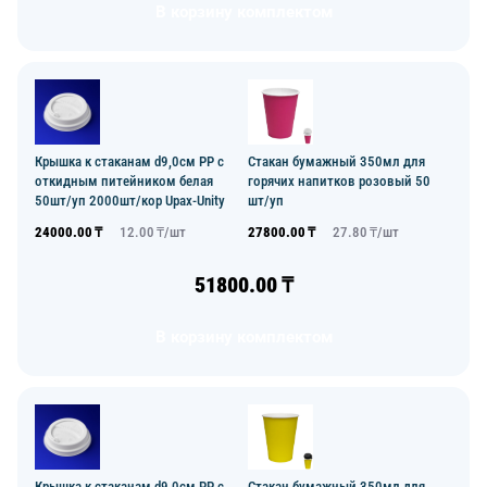
В корзину комплектом
Крышка к стаканам d9,0см PP с
Стакан бумажный 350мл для
откидным питейником белая
горячих напитков розовый 50
50шт/уп 2000шт/кор Upax-Unity
шт/уп
24000.00
₸
12.00
₸/
шт
27800.00
₸
27.80
₸/
шт
51800.00
₸
В корзину комплектом
Крышка к стаканам d9,0см PP с
Стакан бумажный 350мл для