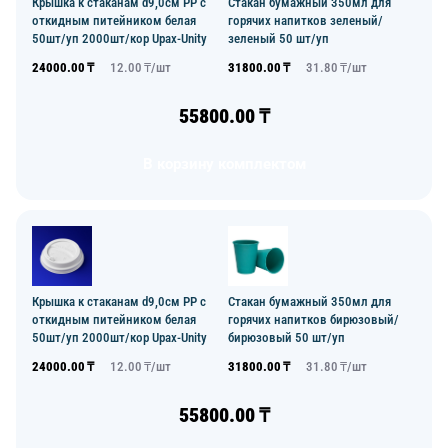
Крышка к стаканам d9,0см PP с
Стакан бумажный 350мл для
откидным питейником белая
горячих напитков зеленый/
50шт/уп 2000шт/кор Upax-Unity
зеленый 50 шт/уп
24000.00
₸
12.00
₸/
шт
31800.00
₸
31.80
₸/
шт
55800.00
₸
В корзину комплектом
Крышка к стаканам d9,0см PP с
Стакан бумажный 350мл для
откидным питейником белая
горячих напитков бирюзовый/
50шт/уп 2000шт/кор Upax-Unity
бирюзовый 50 шт/уп
24000.00
₸
12.00
₸/
шт
31800.00
₸
31.80
₸/
шт
55800.00
₸