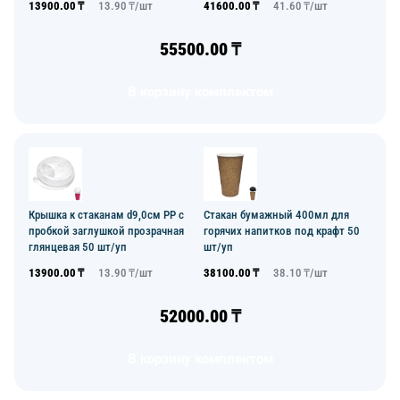
13900.00
₸
13.90
₸/
шт
41600.00
₸
41.60
₸/
шт
55500.00
₸
В корзину комплектом
Крышка к стаканам d9,0см PP с
Стакан бумажный 400мл для
пробкой заглушкой прозрачная
горячих напитков под крафт 50
глянцевая 50 шт/уп
шт/уп
13900.00
₸
13.90
₸/
шт
38100.00
₸
38.10
₸/
шт
52000.00
₸
В корзину комплектом