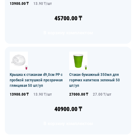
13900.00
₸
13.90
₸/
шт
45700.00
₸
В корзину комплектом
Крышка к стаканам d9,0см PP с
Стакан бумажный 350мл для
пробкой заглушкой прозрачная
горячих напитков зеленый 50
глянцевая 50 шт/уп
шт/уп
13900.00
₸
13.90
₸/
шт
27000.00
₸
27.00
₸/
шт
40900.00
₸
В корзину комплектом