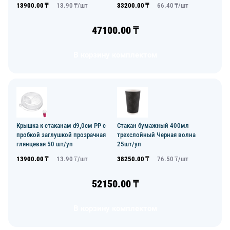
13900.00
₸
13.90
₸/
шт
33200.00
₸
66.40
₸/
шт
47100.00
₸
В корзину комплектом
Крышка к стаканам d9,0см PP с
Стакан бумажный 400мл
пробкой заглушкой прозрачная
трехслойный Черная волна
глянцевая 50 шт/уп
25шт/уп
13900.00
₸
13.90
₸/
шт
38250.00
₸
76.50
₸/
шт
52150.00
₸
В корзину комплектом