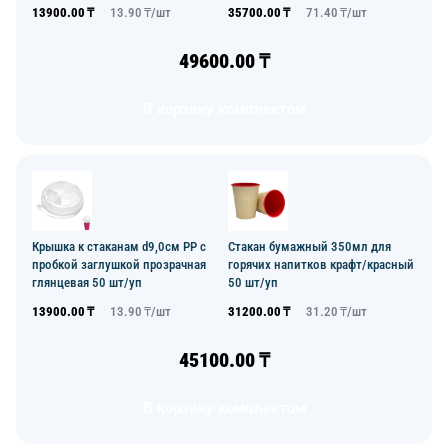
13900.00
₸
13.90
₸/
шт
35700.00
₸
71.40
₸/
шт
49600.00
₸
В корзину комплектом
Крышка к стаканам d9,0см PP с
Стакан бумажный 350мл для
пробкой заглушкой прозрачная
горячих напитков крафт/красный
глянцевая 50 шт/уп
50 шт/уп
13900.00
₸
13.90
₸/
шт
31200.00
₸
31.20
₸/
шт
45100.00
₸
В корзину комплектом