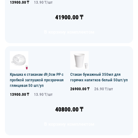
13900.00
₸
13.90
₸/
шт
41900.00
₸
В корзину комплектом
Крышка к стаканам d9,0см PP с
Стакан бумажный 350мл для
пробкой заглушкой прозрачная
горячих напитков белый 50шт/уп
глянцевая 50 шт/уп
26900.00
₸
26.90
₸/
шт
13900.00
₸
13.90
₸/
шт
40800.00
₸
В корзину комплектом