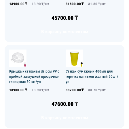
13900.00
₸
13.90
₸/
шт
31800.00
₸
31.80
₸/
шт
45700.00
₸
В корзину комплектом
Крышка к стаканам d9,0см PP с
Стакан бумажный 400мл для
пробкой заглушкой прозрачная
горячих напитков желтый 50шт/
глянцевая 50 шт/уп
уп
13900.00
₸
13.90
₸/
шт
33700.00
₸
33.70
₸/
шт
47600.00
₸
В корзину комплектом