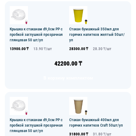
Крышка к стаканам d9,0см PP с
Стакан бумажный 350мл для
пробкой заглушкой прозрачная
горячих напитков желтый 50шт/
глянцевая 50 шт/уп
уп
13900.00
₸
13.90
₸/
шт
28300.00
₸
28.30
₸/
шт
42200.00
₸
В корзину комплектом
Крышка к стаканам d9,0см PP с
Стакан бумажный 400мл для
пробкой заглушкой прозрачная
горячих напитков Craft 50шт/уп
глянцевая 50 шт/уп
31800.00
₸
31.80
₸/
шт