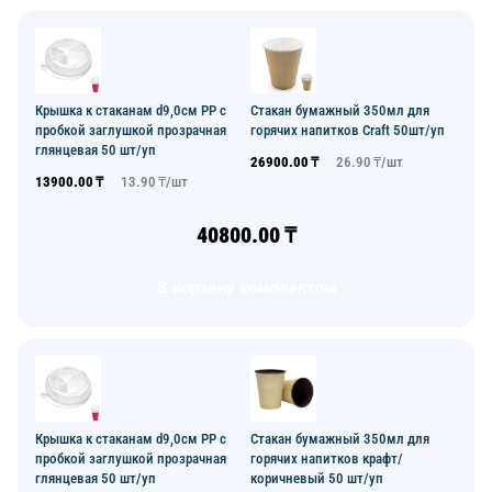
Крышка к стаканам d9,0см PP с
Стакан бумажный 350мл для
пробкой заглушкой прозрачная
горячих напитков Craft 50шт/уп
глянцевая 50 шт/уп
26900.00
₸
26.90
₸/
шт
13900.00
₸
13.90
₸/
шт
40800.00
₸
В корзину комплектом
Крышка к стаканам d9,0см PP с
Стакан бумажный 350мл для
пробкой заглушкой прозрачная
горячих напитков крафт/
глянцевая 50 шт/уп
коричневый 50 шт/уп