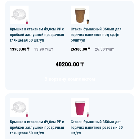
Крышка к стаканам d9,0см PP с
Стакан бумажный 350мл для
пробкой заглушкой прозрачная
горячих напитков под крафт
глянцевая 50 шт/уп
50шт/уп
13900.00
₸
13.90
₸/
шт
26300.00
₸
26.30
₸/
шт
40200.00
₸
В корзину комплектом
Крышка к стаканам d9,0см PP с
Стакан бумажный 350мл для
пробкой заглушкой прозрачная
горячих напитков розовый 50
глянцевая 50 шт/уп
шт/уп