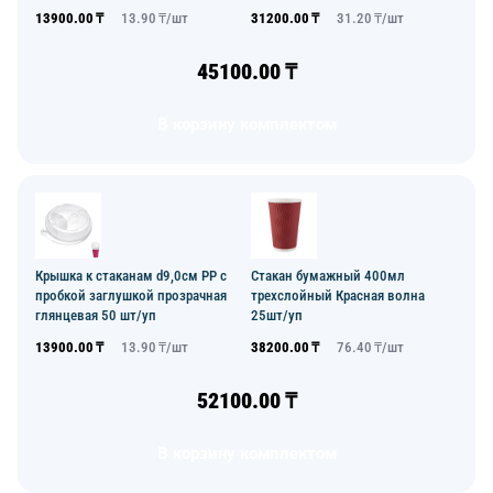
13900.00
₸
13.90
₸/
шт
31200.00
₸
31.20
₸/
шт
45100.00
₸
В корзину комплектом
Крышка к стаканам d9,0см PP с
Стакан бумажный 400мл
пробкой заглушкой прозрачная
трехслойный Красная волна
глянцевая 50 шт/уп
25шт/уп
13900.00
₸
13.90
₸/
шт
38200.00
₸
76.40
₸/
шт
52100.00
₸
В корзину комплектом