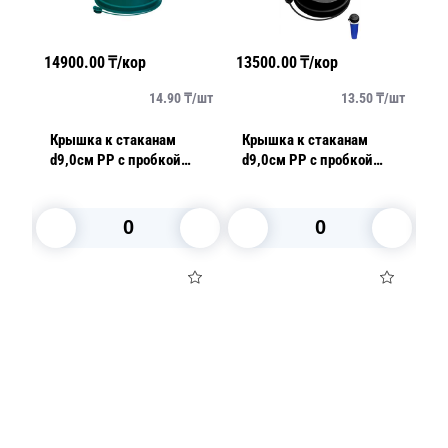
14900.00
₸/кор
13500.00
₸/кор
15
/
шт
14.90
₸/
шт
13.50
₸/
шт
Крышка к стаканам
Крышка к стаканам
К
d9,0см PP с пробкой
d9,0см PP с пробкой
d8
заглушкой матовая
заглушкой матовая
за
рт
зеленая 50 шт/уп
черная 50 шт/уп
у
В корзину
В корзину
Посуда для приготовления пищи
Маски