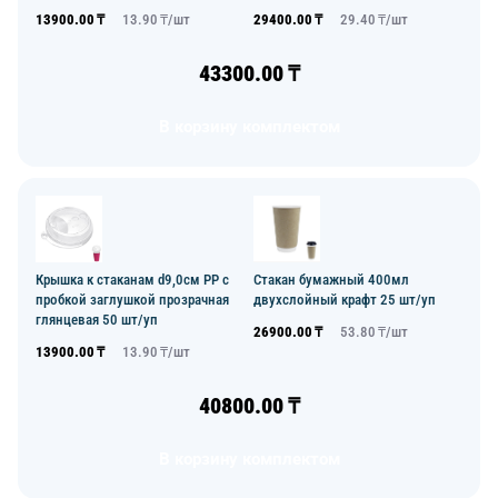
13900.00
₸
13.90
₸/
шт
29400.00
₸
29.40
₸/
шт
43300.00
₸
В корзину комплектом
Крышка к стаканам d9,0см PP с
Стакан бумажный 400мл
пробкой заглушкой прозрачная
двухслойный крафт 25 шт/уп
глянцевая 50 шт/уп
26900.00
₸
53.80
₸/
шт
13900.00
₸
13.90
₸/
шт
40800.00
₸
В корзину комплектом