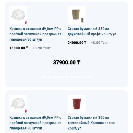
Крышка к стаканам d9,0см PP с
Стакан бумажный 350мл
пробкой заглушкой прозрачная
двухслойный крафт 25 шт/уп
глянцевая 50 шт/уп
24000.00
₸
48.00
₸/
шт
13900.00
₸
13.90
₸/
шт
37900.00
₸
В корзину комплектом
Крышка к стаканам d9,0см PP с
Стакан бумажный 300мл
пробкой заглушкой прозрачная
трехслойный Красная волна
глянцевая 50 шт/уп
25шт/уп