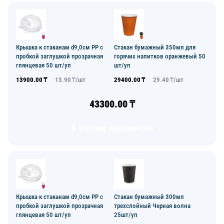
Крышка к стаканам d9,0см PP с
Стакан бумажный 350мл для
пробкой заглушкой прозрачная
горячих напитков оранжевый 50
глянцевая 50 шт/уп
шт/уп
13900.00
₸
13.90
₸/
шт
29400.00
₸
29.40
₸/
шт
43300.00
₸
В корзину комплектом
Крышка к стаканам d9,0см PP с
Стакан бумажный 300мл
пробкой заглушкой прозрачная
трехслойный Черная волна
глянцевая 50 шт/уп
25шт/уп