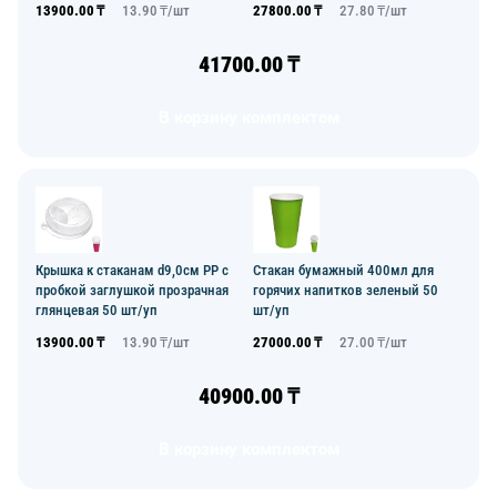
13900.00
₸
13.90
₸/
шт
27800.00
₸
27.80
₸/
шт
41700.00
₸
В корзину комплектом
Крышка к стаканам d9,0см PP с
Стакан бумажный 400мл для
пробкой заглушкой прозрачная
горячих напитков зеленый 50
глянцевая 50 шт/уп
шт/уп
13900.00
₸
13.90
₸/
шт
27000.00
₸
27.00
₸/
шт
40900.00
₸
В корзину комплектом