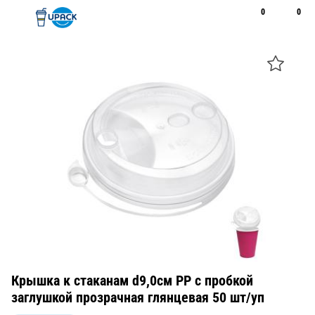
0
0
Рус
Қаз
Открыть поиск
Позвонить
+7 747 094 22 07
Крышка к стаканам d9,0см PP с пробкой
заглушкой прозрачная глянцевая 50 шт/уп