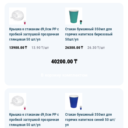
Крышка к стаканам d9,0см PP с
Стакан бумажный 350мл для
пробкой заглушкой прозрачная
горячих напитков бирюзовый
глянцевая 50 шт/уп
50шт/уп
13900.00
₸
13.90
₸/
шт
26300.00
₸
26.30
₸/
шт
40200.00
₸
В корзину комплектом
Крышка к стаканам d9,0см PP с
Стакан бумажный 350мл для
пробкой заглушкой прозрачная
горячих напитков синий 50 шт/
глянцевая 50 шт/уп
уп