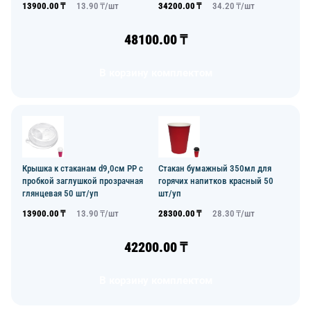
13900.00
₸
13.90
₸/
шт
34200.00
₸
34.20
₸/
шт
48100.00
₸
В корзину комплектом
Крышка к стаканам d9,0см PP с
Стакан бумажный 350мл для
пробкой заглушкой прозрачная
горячих напитков красный 50
глянцевая 50 шт/уп
шт/уп
13900.00
₸
13.90
₸/
шт
28300.00
₸
28.30
₸/
шт
42200.00
₸
В корзину комплектом