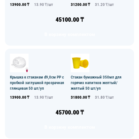
13900.00
₸
13.90
₸/
шт
31200.00
₸
31.20
₸/
шт
45100.00
₸
В корзину комплектом
Крышка к стаканам d9,0см PP с
Стакан бумажный 350мл для
пробкой заглушкой прозрачная
горячих напитков желтый/
глянцевая 50 шт/уп
желтый 50 шт/уп
13900.00
₸
13.90
₸/
шт
31800.00
₸
31.80
₸/
шт
45700.00
₸
В корзину комплектом