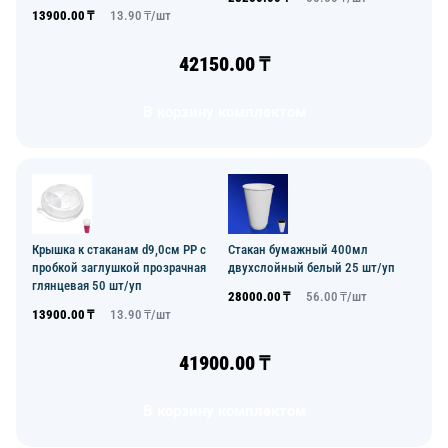
13900.00
₸
13.90
₸/
шт
42150.00
₸
В корзину комплектом
Крышка к стаканам d9,0см PP с
Стакан бумажный 400мл
пробкой заглушкой прозрачная
двухслойный белый 25 шт/уп
глянцевая 50 шт/уп
28000.00
₸
56.00
₸/
шт
13900.00
₸
13.90
₸/
шт
41900.00
₸
В корзину комплектом