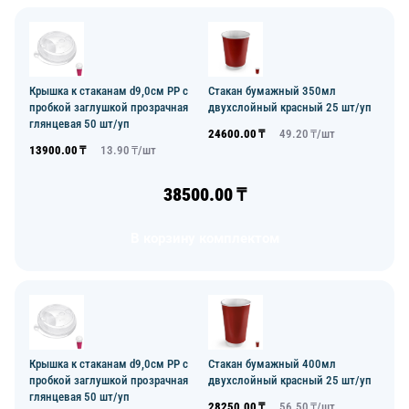
Крышка к стаканам d9,0см PP с
Стакан бумажный 350мл
пробкой заглушкой прозрачная
двухслойный красный 25 шт/уп
глянцевая 50 шт/уп
24600.00
₸
49.20
₸/
шт
13900.00
₸
13.90
₸/
шт
38500.00
₸
В корзину комплектом
Крышка к стаканам d9,0см PP с
Стакан бумажный 400мл
пробкой заглушкой прозрачная
двухслойный красный 25 шт/уп
глянцевая 50 шт/уп
28250.00
₸
56.50
₸/
шт