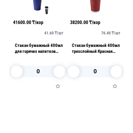
38200.00
₸/кор
29640.00
₸/кор
60
₸/
шт
76.40
₸/
шт
49.40
₸/
шт
 400мл
Стакан бумажный 400мл
Стакан бумажный 250мл
ков
трехслойный Красная
трехслойный гофра
волна 25шт/уп
крафт 30 шт/уп 600шт/
кор
В корзину
В корзину
Посуда для приготовления пищи