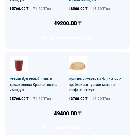
35700.00
₸
71.40
₸/
шт
13500.00
₸
13.50
₸/
шт
49200.00
₸
В корзину комплектом
Стакан бумажный 300мл
Крышка к стаканам d9,0см PP с
трехслойный Красная волна
пробкой заглушкой матовая
25шт/уп
крафт 50 шт/уп
35700.00
₸
71.40
₸/
шт
13700.00
₸
13.70
₸/
шт
49400.00
₸
В корзину комплектом