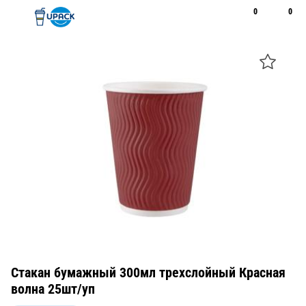
0
0
Рус
Қаз
Открыть поиск
Позвонить
+7 747 094 22 07
Стакан бумажный 300мл трехслойный Красная
волна 25шт/уп