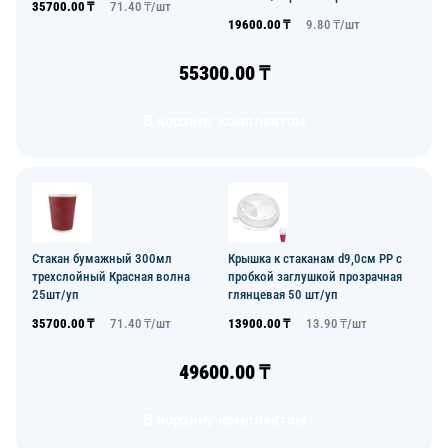
35700.00
₸
71.40
₸/
шт
19600.00
₸
9.80
₸/
шт
55300.00
₸
В корзину комплектом
Стакан бумажный 300мл
Крышка к стаканам d9,0см PP с
трехслойный Красная волна
пробкой заглушкой прозрачная
25шт/уп
глянцевая 50 шт/уп
35700.00
₸
71.40
₸/
шт
13900.00
₸
13.90
₸/
шт
49600.00
₸
В корзину комплектом