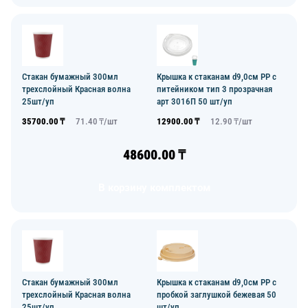
Стакан бумажный 300мл
Крышка к стаканам d9,0см PP с
трехслойный Красная волна
питейником тип 3 прозрачная
25шт/уп
арт 3016П 50 шт/уп
35700.00
₸
71.40
₸/
шт
12900.00
₸
12.90
₸/
шт
48600.00
₸
В корзину комплектом
Стакан бумажный 300мл
Крышка к стаканам d9,0см PP с
трехслойный Красная волна
пробкой заглушкой бежевая 50
25шт/уп
шт/уп