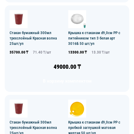
Стакан бумажный 300мл
Крышка к стаканам d9,0см PP с
трехслойный Красная волна
питейником тип 3 белая арт
25шт/уп
3016Б 50 шт/уп
35700.00
₸
71.40
₸/
шт
13300.00
₸
13.30
₸/
шт
49000.00
₸
В корзину комплектом
Стакан бумажный 300мл
Крышка к стаканам d9,0см PP с
трехслойный Красная волна
пробкой заглушкой матовая
25шт/уп
желтая 50 шт/уп