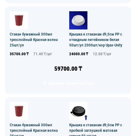
Стакан бумажный 300мл
Крышка к стаканам d9,0см PP с
трехслойный Красная волна
откидным питейником белая
25шт/уп
50шт/уп 2000шт/кор Upax-Unity
35700.00
₸
71.40
₸/
шт
24000.00
₸
12.00
₸/
шт
59700.00
₸
В корзину комплектом
Стакан бумажный 300мл
Крышка к стаканам d9,0см PP с
трехслойный Красная волна
пробкой заглушкой матовая
25шт/уп
черная 50 шт/уп