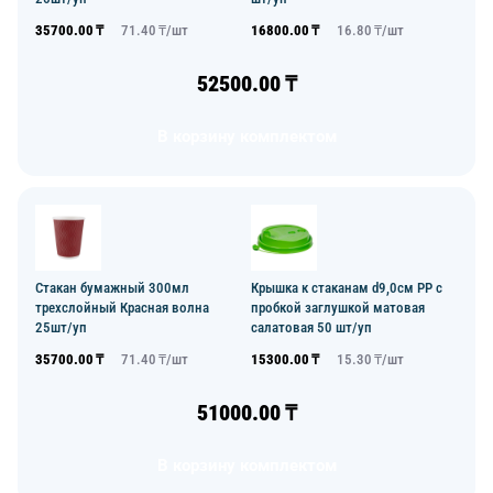
35700.00
₸
71.40
₸/
шт
16800.00
₸
16.80
₸/
шт
52500.00
₸
В корзину комплектом
Стакан бумажный 300мл
Крышка к стаканам d9,0см PP с
трехслойный Красная волна
пробкой заглушкой матовая
25шт/уп
салатовая 50 шт/уп
35700.00
₸
71.40
₸/
шт
15300.00
₸
15.30
₸/
шт
51000.00
₸
В корзину комплектом