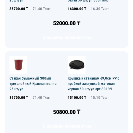
25шт/уп
белая 50 шт/уп 3001М/Б
35700.00
₸
71.40
₸/
шт
16300.00
₸
16.30
₸/
шт
52000.00
₸
В корзину комплектом
Стакан бумажный 300мл
Крышка к стаканам d9,0см PP с
трехслойный Красная волна
пробкой заглушкой матовая
25шт/уп
черная 50 шт/уп арт 3019Ч
35700.00
₸
71.40
₸/
шт
15100.00
₸
15.10
₸/
шт
50800.00
₸
В корзину комплектом