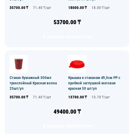
35700.00
₸
71.40
₸/
шт
18000.00
₸
18.00
₸/
шт
53700.00
₸
В корзину комплектом
Стакан бумажный 300мл
Крышка к стаканам d9,0см PP с
трехслойный Красная волна
пробкой заглушкой матовая
25шт/уп
красная 50 шт/уп
35700.00
₸
71.40
₸/
шт
13700.00
₸
13.70
₸/
шт
49400.00
₸
В корзину комплектом