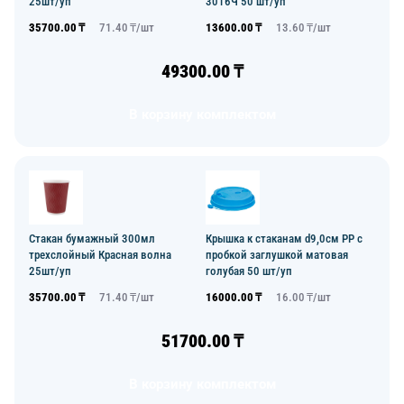
25шт/уп
3016Ч 50 шт/уп
35700.00
₸
71.40
₸/
шт
13600.00
₸
13.60
₸/
шт
49300.00
₸
В корзину комплектом
Стакан бумажный 300мл
Крышка к стаканам d9,0см PP с
трехслойный Красная волна
пробкой заглушкой матовая
25шт/уп
голубая 50 шт/уп
35700.00
₸
71.40
₸/
шт
16000.00
₸
16.00
₸/
шт
51700.00
₸
В корзину комплектом