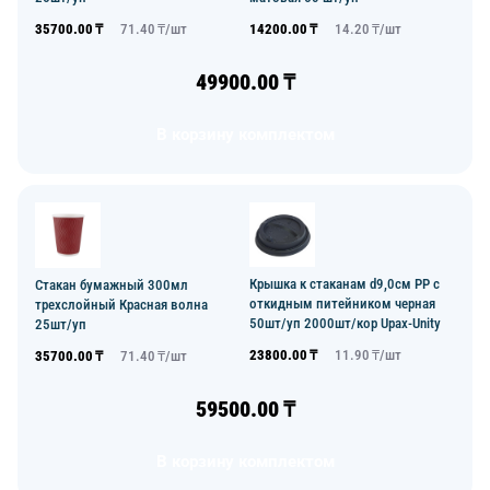
35700.00
₸
71.40
₸/
шт
14200.00
₸
14.20
₸/
шт
49900.00
₸
В корзину комплектом
Крышка к стаканам d9,0см PP с
Стакан бумажный 300мл
откидным питейником черная
трехслойный Красная волна
50шт/уп 2000шт/кор Upax-Unity
25шт/уп
23800.00
₸
11.90
₸/
шт
35700.00
₸
71.40
₸/
шт
59500.00
₸
В корзину комплектом