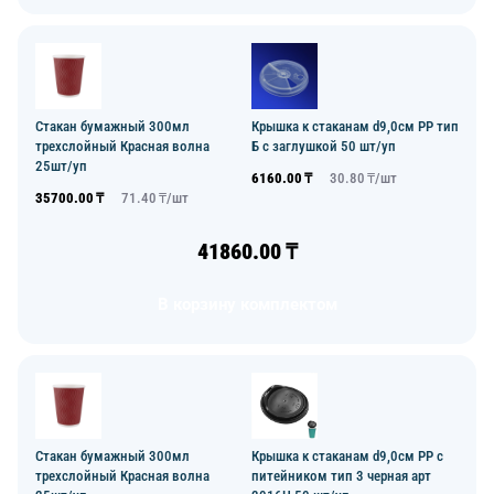
Стакан бумажный 300мл
Крышка к стаканам d9,0см PP тип
трехслойный Красная волна
Б с заглушкой 50 шт/уп
25шт/уп
6160.00
₸
30.80
₸/
шт
35700.00
₸
71.40
₸/
шт
41860.00
₸
В корзину комплектом
Стакан бумажный 300мл
Крышка к стаканам d9,0см PP с
трехслойный Красная волна
питейником тип 3 черная арт