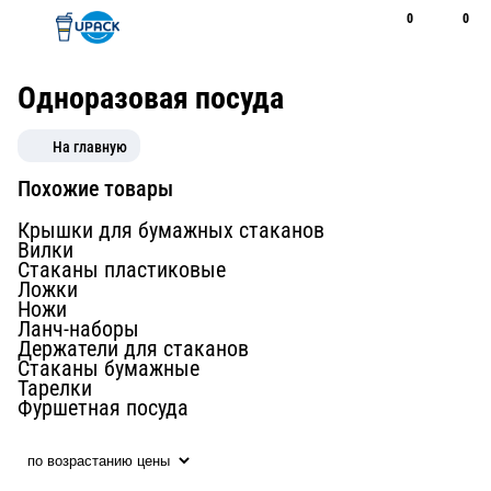
0
0
Рус
Қаз
Открыть поиск
Позвонить
+7 747 094 22 07
Одноразовая посуда
На главную
Похожие товары
Крышки для бумажных стаканов
Вилки
Стаканы пластиковые
Ложки
Ножи
Ланч-наборы
Держатели для стаканов
Стаканы бумажные
Тарелки
Фуршетная посуда