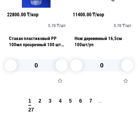
22800.00
₸/кор
11400.00
₸/кор
5.70
₸/
шт
5.70
₸/
шт
Стакан пластиковый PP
Нож деревянный 16,5см
100мл прозрачный 100 шт/
100шт/уп
уп
В корзину
В корзину
...
1
2
3
4
5
6
7
27