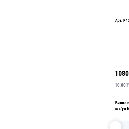
Арт.
P4
1080
10.80
₸
Вилка п
шт/уп 