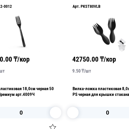
12-0012
Арт.
PKST80VLB
0.00
₸/кор
42750.00
₸/кор
шт
9.50
₸/
шт
ластиковая 18,0см черная 50
Вилка-ложка пластиковая 8,0
т/уп Премиум арт.4009Ч
PS черная для крышки стакана
контейнера ПР-СТ-80
В корзину
В корзину