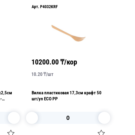
Арт.
P4032KRF
10200.00
₸/кор
10.20
₸/
шт
х2,5см
Вилка пластиковая 17,3см крафт 50
-
шт/уп ECO PP
В корзину