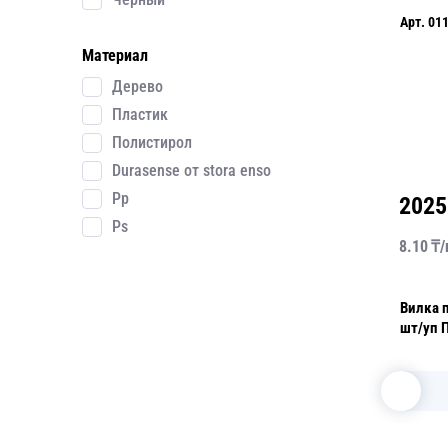
Арт.
01
Материал
Дерево
Пластик
Полистирол
Durasense от stora enso
Pp
2025
Ps
8.10
₸/
Применить
Вилка п
ш