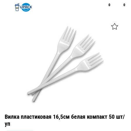
0
0
Рус
Қаз
Открыть поиск
Позвонить
+7 747 094 22 07
Вилка пластиковая 16,5см белая компакт 50 шт/
уп