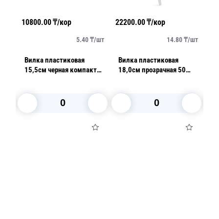
10800.00
₸/кор
22200.00
₸/кор
34
/
шт
5.40
₸/
шт
14.80
₸/
шт
Вилка пластиковая
Вилка пластиковая
В
т
15,5см черная компакт
18,0см прозрачная 50
18
р
50 шт/уп 1000шт/кор
шт/уп Премиум
шт/у
а
В корзину
В корзину
Посуда для приготовления пищи
Маски