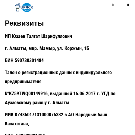
0
0
Рус
Қаз
Открыть поиск
Позвонить
+7 747 094 22 07
Реквизиты
ИП Юзаев Талгат Шарифуллович
г. Алматы, мкр. Мамыр, ул. Коржын, 1Б
БИН 590730301484
Талон о регистрационных данных индивидуального
предпринимателя
№KZ59TWQ00149916, выданный 16.06.2017 г. УГД по
Ауэзовскому району г. Алматы
ИИК KZ486017131000076332 в АО Народный банк
Казахстана,