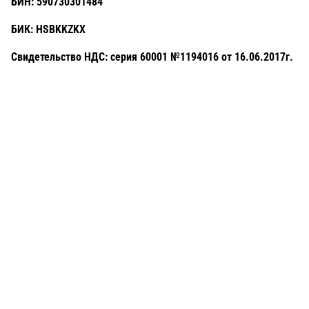
БИН:
590730301484
БИК:
HSBKKZKX
Свидетельство НДС:
серия 60001 №1194016 от 16.06.2017г.
Посуда для приготовления пищи
Маски
Для кондитеров
TRAMONTINA
Свечи
Уборка и средства для ухода
Товары для праздника