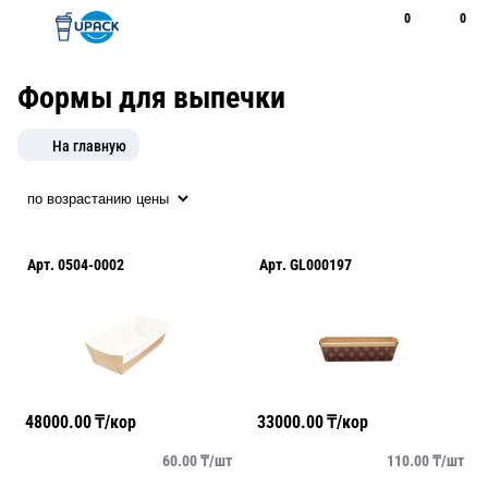
0
0
Рус
Қаз
Открыть поиск
Позвонить
+7 747 094 22 07
Формы для выпечки
На главную
Арт.
0504-0002
Арт.
GL000197
48000.00
₸/кор
33000.00
₸/кор
60.00
₸/
шт
110.00
₸/
шт