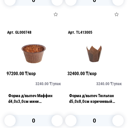
В корзину
В корзину
Арт.
GL000748
Арт.
TL413005
97200.00
₸/кор
32400.00
₸/кор
3240.00
₸/
упак
3240.00
₸/
упак
Форма д/выпеч Маффин
Форма д/выпеч Тюльпан
d4,0х3,0см мини
d5,0х8,0см коричневый
коричневый 200шт/уп 50гр
180шт/уп 50гр