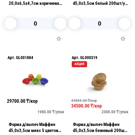
20,0х6,5х4,7см коричневая
d5,0х3,5см белый 200шт/уп
Кекс 1200шт/кор
50гр 200шт/уп
В корзину
В корзину
Арт.
GL001884
Арт.
GL000319
АКЦИЯ
29700.00
₸/кор
44850.00
₸/кор
34500.00
₸/кор
1980.00
₸/
упак
2300.00
₸/
упак
Форма д/выпеч Маффин
Форма д/выпеч Маффин
d5,0х3,5см микс 5 цветов
d5,0х3,5см бежевый 200шт/