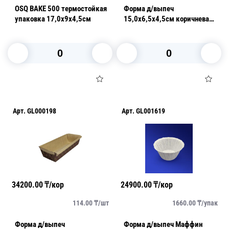
OSQ BAKE 500 термостойкая
Форма д/выпеч
упаковка 17,0х9х4,5см
15,0х6,5х4,5см коричневая
Кекс 1200шт/кор
В корзину
В корзину
Арт.
GL000198
Арт.
GL001619
34200.00
₸/кор
24900.00
₸/кор
114.00
₸/
шт
1660.00
₸/
упак
Форма д/выпеч
Форма д/выпеч Маффин