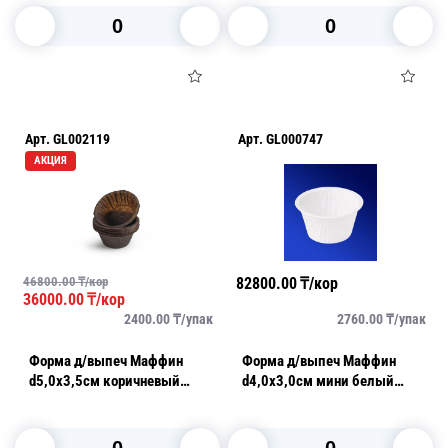
В корзину
В корзину
Арт.
GL002119
Арт.
GL000747
АКЦИЯ
46800.00
₸/кор
82800.00
₸/кор
36000.00
₸/кор
2400.00
₸/
упак
2760.00
₸/
упак
Форма д/выпеч Маффин
Форма д/выпеч Маффин
d5,0х3,5см коричневый
d4,0х3,0см мини белый
200шт/уп 50гр 200шт/уп
200шт/уп 50гр