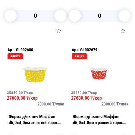
200шт/уп 58гр
уп 70гр 200 шт/уп
В корзину
В корзину
Арт.
GL002680
Арт.
GL002679
АКЦИЯ
АКЦИЯ
35880.00
₸/кор
35880.00
₸/кор
27600.00
₸/кор
27600.00
₸/кор
2300.00
₸/
упак
2300.00
₸/
упак
Форма д/выпеч Маффин
Форма д/выпеч Маффин
d5,0х4,0см желтый горох
d5,0х4,0см красный горох
усиленный ламинированный
усиленный ламинированный
100шт/уп
100шт/уп