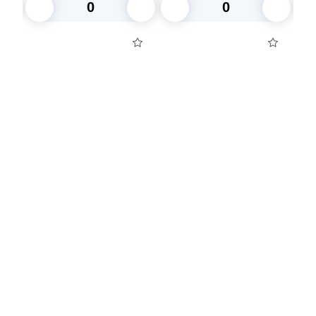
уп
В корзину
В корзину
Посуда для приготовления пищи
Маски
Для кондитеров
TRAMONTINA
Свечи
Уборка и средства для ухода
Товары для праздника
Вакансии компании