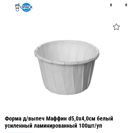
0
0
Рус
Қаз
Открыть поиск
Позвонить
+7 747 094 22 07
Форма д/выпеч Маффин d5,0х4,0см белый
усиленный ламинированный 100шт/уп