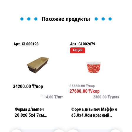
Похожие продукты
Арт.
GL000198
Арт.
GL002679
Ар
АКЦИЯ
34200.00
₸/кор
35880.00
₸/кор
33
27600.00
₸/кор
упак
114.00
₸/
шт
2300.00
₸/
упак
ан
Форма д/выпеч
Форма д/выпеч Маффин
Ф
20,0х6,5х4,7см
d5,0х4,0см красный
1
/уп
коричневая Кекс
горох усиленный
ко
1200шт/кор
ламинированный 100шт/
1