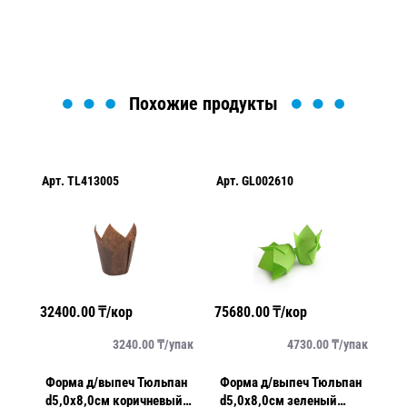
Загрузка формы...
Похожие продукты
Арт.
TL413005
Арт.
GL002610
Арт.
GL
32400.00
₸/кор
75680.00
₸/кор
75680.
3240.00
₸/
упак
4730.00
₸/
упак
Форма д/выпеч Тюльпан
Форма д/выпеч Тюльпан
Форма
d5,0х8,0см коричневый
d5,0х8,0см зеленый
d5,0х8