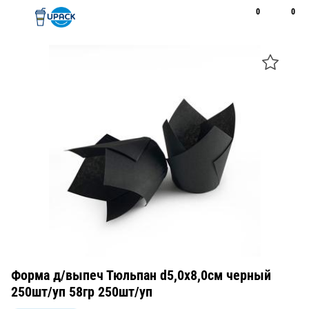
0
0
Рус
Қаз
Открыть поиск
Позвонить
+7 747 094 22 07
Форма д/выпеч Тюльпан d5,0х8,0см черный
250шт/уп 58гр 250шт/уп