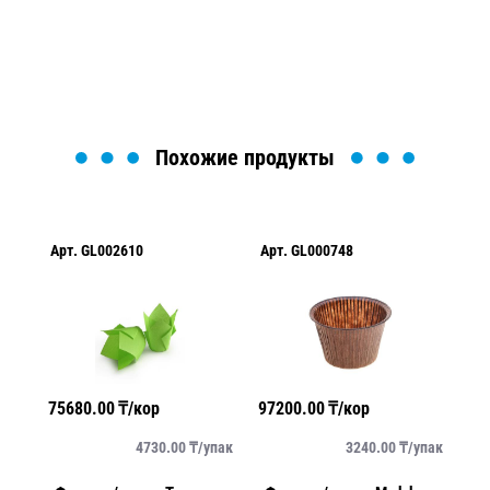
найти или оформить нужный товар!
Загрузка формы...
Похожие продукты
Арт.
GL002610
Арт.
GL000748
Ар
75680.00
₸/кор
97200.00
₸/кор
82
/
шт
4730.00
₸/
упак
3240.00
₸/
упак