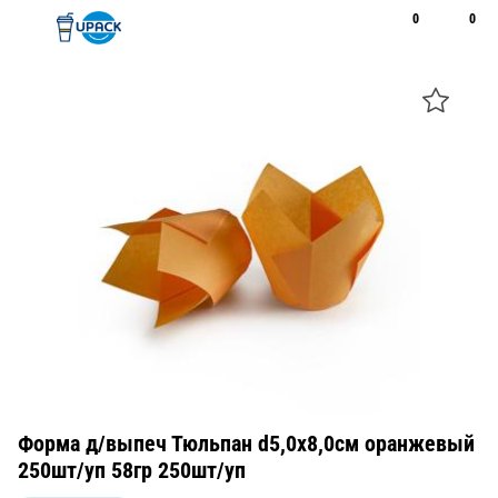
0
0
Рус
Қаз
Открыть поиск
Позвонить
+7 747 094 22 07
Форма д/выпеч Тюльпан d5,0х8,0см оранжевый
250шт/уп 58гр 250шт/уп