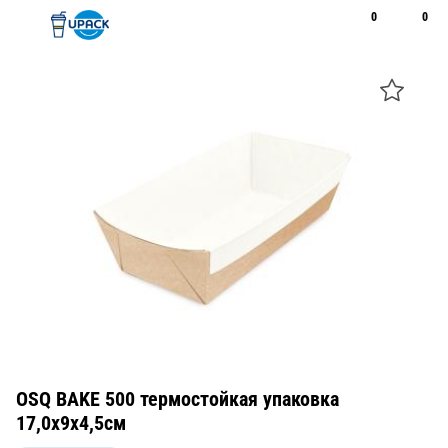
0
0
Рус
Қаз
Открыть поиск
Позвонить
+7 747 094 22 07
OSQ BAKE 500 термостойкая упаковка
17,0х9х4,5см