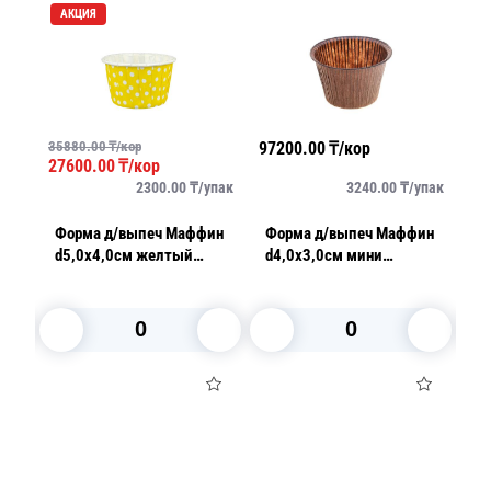
АКЦИЯ
35880.00
₸/кор
97200.00
₸/кор
75
27600.00
₸/кор
упак
2300.00
₸/
упак
3240.00
₸/
упак
ан
Форма д/выпеч Маффин
Форма д/выпеч Маффин
Ф
d5,0х4,0см желтый
d4,0х3,0см мини
d5
/уп
горох усиленный
коричневый 200шт/уп
р
ламинированный 100шт/
50гр
2
уп
В корзину
В корзину