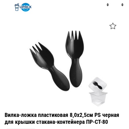
0
0
Рус
Қаз
Открыть поиск
Позвонить
+7 747 094 22 07
Вилка-ложка пластиковая 8,0х2,5см PS черная
для крышки стакана-контейнера ПР-СТ-80