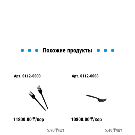
Мы вам перезвоним в течение 1 минуты и поможем
найти или оформить нужный товар!
Загрузка формы...
Похожие продукты
Арт.
0112-0003
Арт.
0112-0008
Арт.
P4032
11800.00
₸/кор
10800.00
₸/кор
10200.00
₸
5.90
₸/
шт
5.40
₸/
шт