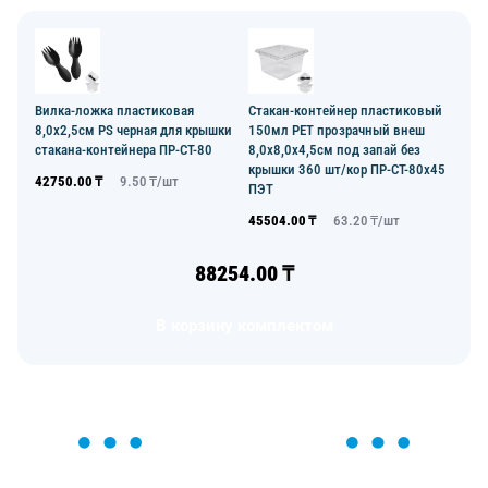
Вилка-ложка пластиковая
Стакан-контейнер пластиковый
8,0х2,5см PS черная для крышки
150мл РЕТ прозрачный внеш
стакана-контейнера ПР-СТ-80
8,0х8,0х4,5см под запай без
крышки 360 шт/кор ПР-СТ-80х45
42750.00
₸
9.50
₸/
шт
ПЭТ
45504.00
₸
63.20
₸/
шт
88254.00
₸
В корзину комплектом
ОСТАВЬТЕ ЗАЯВКУ