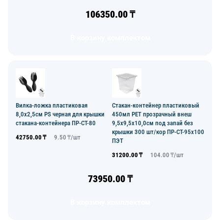
106350.00
₸
В корзину комплектом
Вилка-ложка пластиковая
Стакан-контейнер пластиковый
8,0х2,5см PS черная для крышки
450мл РЕТ прозрачный внеш
стакана-контейнера ПР-СТ-80
9,5х9,5х10,0см под запай без
крышки 300 шт/кор ПР-СТ-95х100
42750.00
₸
9.50
₸/
шт
ПЭТ
31200.00
₸
104.00
₸/
шт
73950.00
₸
В корзину комплектом