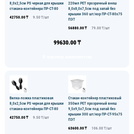
8,0х2,5см PS черная для крышки
220мл РЕТ прозрачный внеш
стакана-контейнера ПР-СТ-80
8,0х8,0х7,5см под запай без
крышки 360 шт/кор ПР-СТ-80х75
42750.00
₸
9.50
₸/
шт
ПЭТ
56880.00
₸
79.00
₸/
шт
99630.00
₸
В корзину комплектом
Вилка-ложка пластиковая
Стакан-контейнер пластиковый
8,0х2,5см PS черная для крышки
350мл РЕТ прозрачный внеш
стакана-контейнера ПР-СТ-80
9,5х9,5х7,5см под запай без
крышки 300 шт/кор ПР-СТ-95х75
42750.00
₸
9.50
₸/
шт
ПЭТ
63600.00
₸
106.00
₸/
шт