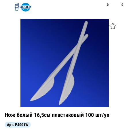
0
0
Рус
Қаз
Открыть поиск
Позвонить
+7 747 094 22 07
Нож белый 16,5см пластиковый 100 шт/уп
Арт.
P4001W