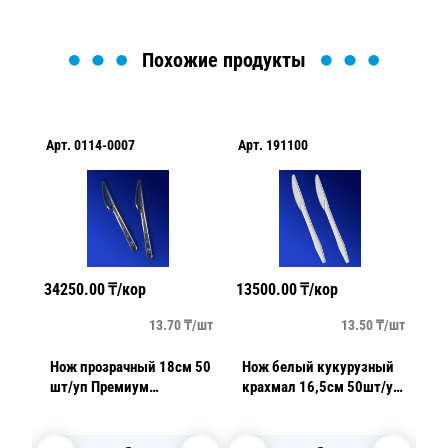
Похожие продукты
Арт.
0114-0007
Арт.
191100
Ар
34250.00
₸/кор
13500.00
₸/кор
35
/
шт
13.70
₸/
шт
13.50
₸/
шт
Нож прозрачный 18см 50
Нож белый кукурузный
Нож мет
шт/уп Премиум
крахмал 16,5см 50шт/уп
ре
арт.4008П
БИО