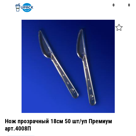
0
0
Рус
Қаз
Открыть поиск
Позвонить
+7 747 094 22 07
Нож прозрачный 18см 50 шт/уп Премиум
арт.4008П