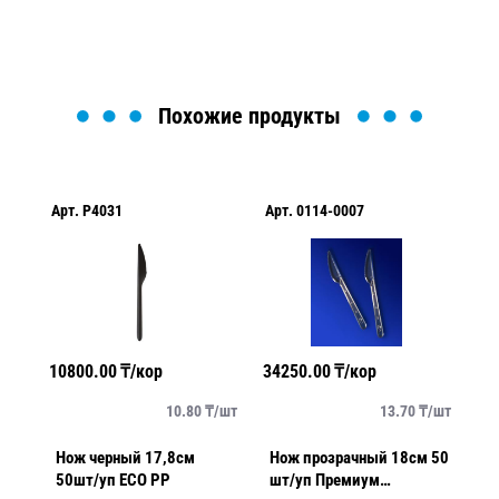
Похожие продукты
Арт.
P4031
Арт.
0114-0007
Ар
10800.00
₸/кор
34250.00
₸/кор
17
/
шт
10.80
₸/
шт
13.70
₸/
шт
Нож черный 17,8см
Нож прозрачный 18см 50
Нож древе
50шт/уп ECO PP
шт/уп Премиум
1