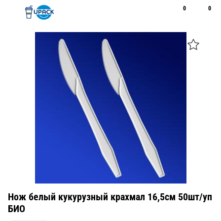
0
0
Рус
Қаз
Открыть поиск
Позвонить
+7 747 094 22 07
Нож белый кукурузный крахмал 16,5см 50шт/уп
БИО