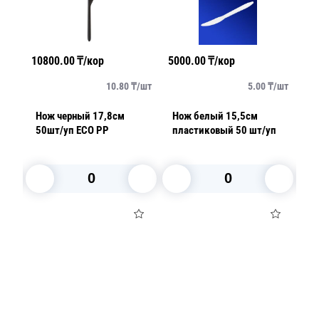
10800.00
₸/кор
5000.00
₸/кор
35
/
шт
10.80
₸/
шт
5.00
₸/
шт
Нож черный 17,8см
Нож белый 15,5см
Нож мет
уп
50шт/уп ECO PP
пластиковый 50 шт/уп
ре
В корзину
В корзину
Посуда для приготовления пищи