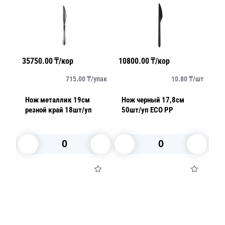
35750.00
₸/кор
10800.00
₸/кор
12
/
шт
715.00
₸/
упак
10.80
₸/
шт
Нож металлик 19см
Нож черный 17,8см
Нож бел
Ч
резной край 18шт/уп
50шт/уп ECO PP
п
В корзину
В корзину