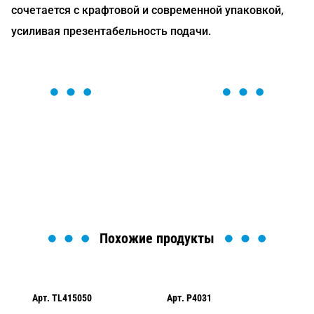
сочетается с крафтовой и современной упаковкой,
усиливая презентабельность подачи.
ОСТАВЬТЕ ЗАЯВКУ
Мы вам перезвоним в течение 1 минуты и поможем
найти или оформить нужный товар!
Загрузка формы...
Похожие продукты
Арт.
TL415050
Арт.
P4031
Ар