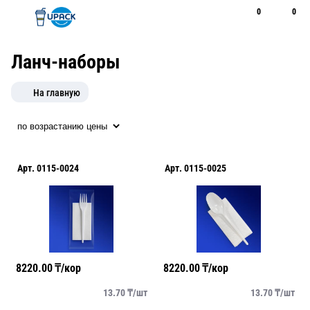
0
0
Рус
Қаз
Открыть поиск
Позвонить
+7 747 094 22 07
Ланч-наборы
На главную
Арт.
0115-0024
Арт.
0115-0025
8220.00
₸/кор
8220.00
₸/кор
13.70
₸/
шт
13.70
₸/
шт