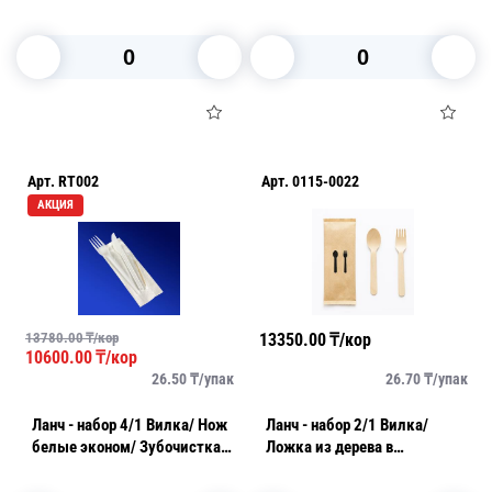
салфетка
Салфетка
В корзину
В корзину
Арт.
RT002
Арт.
0115-0022
АКЦИЯ
13780.00
₸/кор
13350.00
₸/кор
10600.00
₸/кор
26.50
₸/
упак
26.70
₸/
упак
Ланч - набор 4/1 Вилка/ Нож
Ланч - набор 2/1 Вилка/
белые эконом/ Зубочистка/
Ложка из дерева в
Салфетка
бумажной упаковке