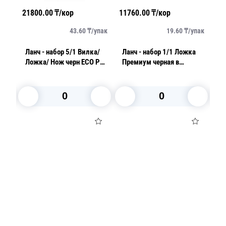
21800.00
₸/кор
11760.00
₸/кор
82
упак
43.60
₸/
упак
19.60
₸/
упак
Ланч - набор 5/1 Вилка/
Ланч - набор 1/1 Ложка
Лан
/
Ложка/ Нож черн ECO PP/
Премиум черная в
б
Салфетка/Зубочистка
индивидуальной
упаковке 1шт/уп
В корзину
В корзину
Посуда для приготовления пищи
Маски
Для кондитеров