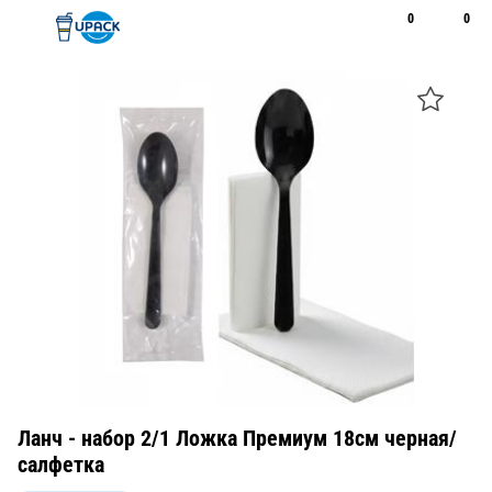
0
0
Рус
Қаз
Открыть поиск
Позвонить
+7 747 094 22 07
Ланч - набор 2/1 Ложка Премиум 18см черная/
салфетка