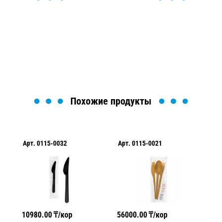
Мы вам перезвоним в течение 1 минуты и поможем
найти или оформить нужный товар!
Загрузка формы...
Похожие продукты
Арт.
0115-0032
Арт.
0115-0021
Ар
10980.00
₸/кор
56000.00
₸/кор
15