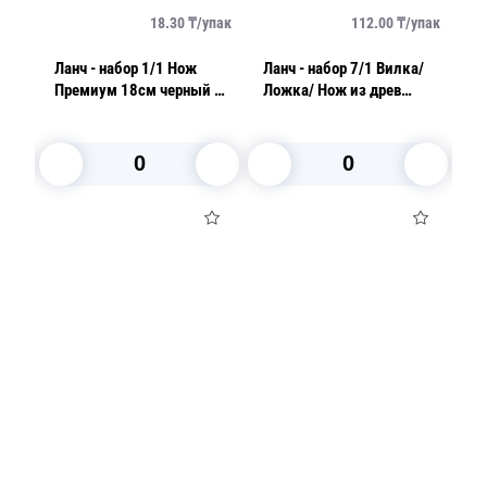
упак
18.30
₸/
упак
112.00
₸/
упак
Ланч - набор 1/1 Нож
Ланч - набор 7/1 Вилка/
Ланч
Премиум 18см черный в
Ложка/ Нож из древ
Н
индивидуальной
волокна/ Зубочистка/
З
упаковке 1шт/уп
Соль/ Перец/ Салфетка
В корзину
В корзину
Посуда для приготовления пищи
Маски
Для кондитеров
TRAMONTINA