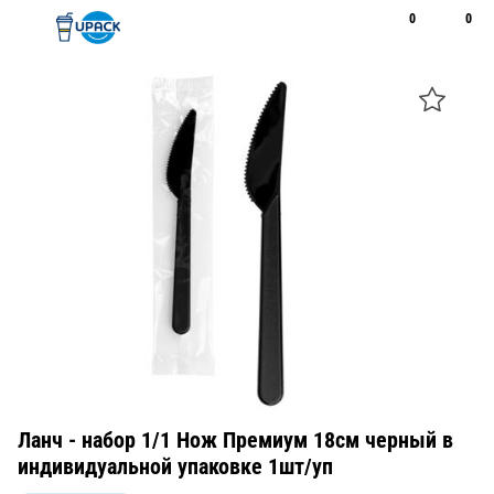
0
0
Рус
Қаз
Открыть поиск
Позвонить
+7 747 094 22 07
Ланч - набор 1/1 Нож Премиум 18см черный в
индивидуальной упаковке 1шт/уп