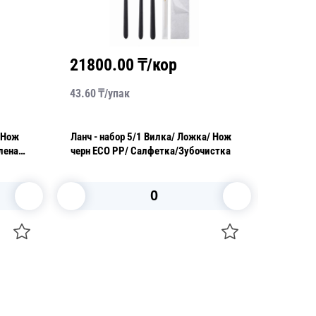
21800.00
₸/кор
1835
43.60
₸/
упак
36.70
₸/
Ланч - набор 5/1 Вилка/ Ложка/ Нож
Ланч - набор 4/1 Вилка
леная/
черн ECO PP/ Салфетка/Зубочистка
из дере
упаковк
В корзину