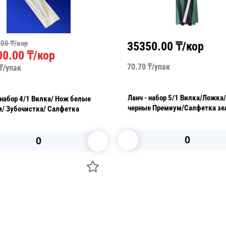
.00
₸/кор
35350.00
₸/кор
00.00
₸/кор
70.70
₸/
упак
₸/
упак
Ланч - набор 5/1 Вилка/Ложка/Нож
Вилка/ Нож белые
черные Премиум/Салфетка зе
м/ Зубочистка/ Салфетка
Зубочистка
В корзину
В корзину