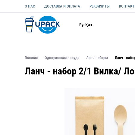
О НАС
ДОСТАВКА И ОПЛАТА
РЕКВИЗИТЫ
КОНТАК
Каталог
Рус
Қаз
ОДНОРАЗОВАЯ ПОСУДА
УПАКОВКА ДЛЯ ЕДЫ УНИВЕ
Главная
Одноразовая посуда
Ланч-наборы
Ланч - набо
Ланч - набор 2/1 Вилка/ Л