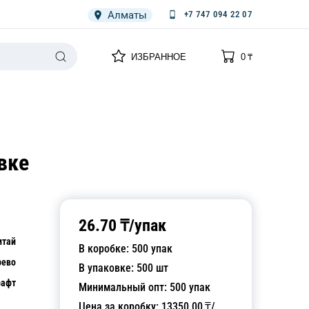
Алматы
+7 747 094 22 07
0
0
ИЗБРАННОЕ
0
₸
НАРИЯ
ПЛЕНКА
СПЕЦОДЕЖДА ОДНОРАЗОВАЯ
вке
26.70
₸/
упак
итай
В коробке:
500
упак
рево
В упаковке:
500
шт
рафт
Минимальный опт:
500
упак
Цена за коробку:
13350.00
₸/