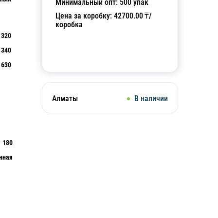
Минимальный опт:
500
упак
Цена за коробку:
42700.00
₸/
коробка
320
340
Добавить в корзину
630
Алматы
В наличии
180
нная