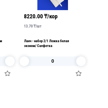
8220.00
₸/кор
1584
13.70
₸/
шт
26.40
₸/
Ланч - набор 2/1 Ложка белая
Ланч - набор 4/1 Вилк
эконом/ Cалфетка
В корзину
+7 747 094 22 07