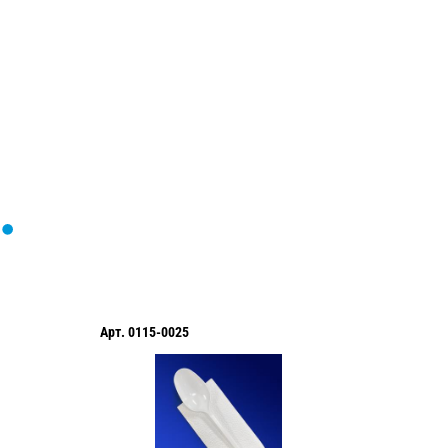
формы...
Арт.
0115-0025
Арт.
011