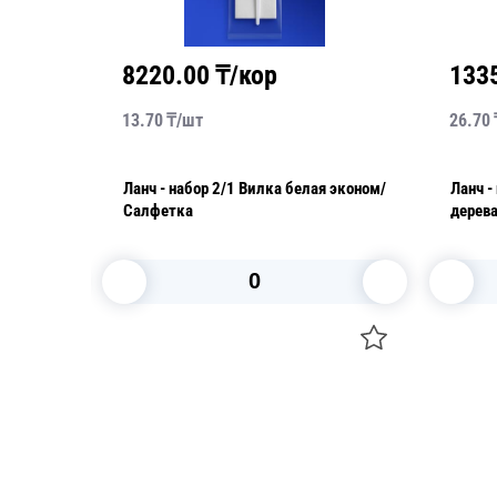
8220.00
₸/кор
133
13.70
₸/
шт
26.70
Ланч - набор 2/1 Вилка белая эконом/
Ланч - набор 2/1
Салфетка
дерев
В корзину
Посуда для приготовления пищи
Свечи