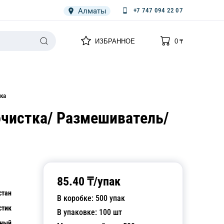
Алматы
+7 747 094 22 07
0
0
ИЗБРАННОЕ
0
₸
НАРИЯ
ПЛЕНКА
СПЕЦОДЕЖДА ОДНОРАЗОВАЯ
ка
очистка/ Размешиватель/
85.40
₸/
упак
стан
В коробке:
500
упак
стик
В упаковке:
100
шт
рный