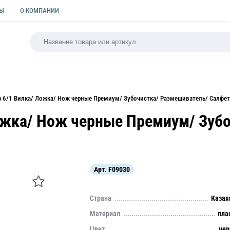
ТЫ
О КОМПАНИИ
РСАЛЬНАЯ
ПАКЕТЫ
ФОРМЫ ДЛЯ ВЫПЕЧКИ
КУЛИ
ор 6/1 Вилка/ Ложка/ Нож черные Премиум/ Зубочистка/ Размешиватель/ Салфет
Ложка/ Нож черные Премиум/ Зуб
Арт.
F09030
Страна
Казах
Материал
пла
Цвет
че