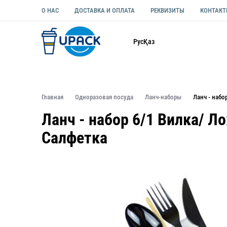
О НАС
ДОСТАВКА И ОПЛАТА
РЕКВИЗИТЫ
КОНТАК
Каталог
Рус
Қаз
ОДНОРАЗОВАЯ ПОСУДА
УПАКОВКА ДЛЯ ЕДЫ УНИВЕ
Главная
Одноразовая посуда
Ланч-наборы
Ланч - наб
Ланч - набор 6/1 Вилка/ 
Салфетка