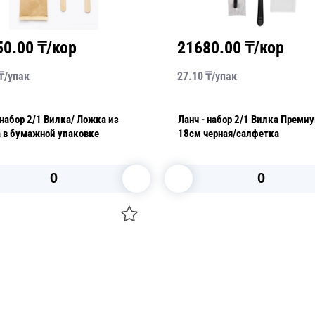
50.00
₸/кор
21680.00
₸/кор
₸/
упак
27.10
₸/
упак
 Вилка/ Ложка из
Ланч - набор 2/1 Вилка Премиум
а в бумажной упаковке
18см черная/салфетка
В корзину
В корзину
О НАС