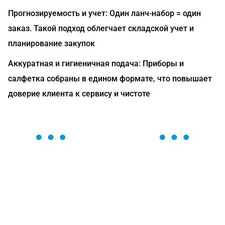
Прогнозируемость и учет: Один ланч-набор = один
заказ. Такой подход облегчает складской учет и
планирование закупок
Аккуратная и гигиеничная подача: Приборы и
салфетка собраны в едином формате, что повышает
доверие клиента к сервису и чистоте
ОСТАВЬТЕ ЗАЯВКУ
Мы вам перезвоним в течение 1 минуты и поможем
найти или оформить нужный товар!
Загрузка формы...