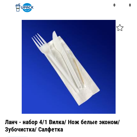
0
0
Рус
Қаз
Открыть поиск
Позвонить
+7 747 094 22 07
Ланч - набор 4/1 Вилка/ Нож белые эконом/
Зубочистка/ Салфетка