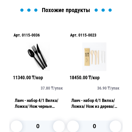
Похожие продукты
Арт.
0115-0036
Арт.
0115-0023
Ар
11340.00
₸/кор
18450.00
₸/кор
11
упак
37.80
₸/
упак
36.90
₸/
упак
Ланч - набор 4/1 Вилка/
Ланч - набор 4/1 Вилка/
Лан
PP/
Ложка/ Нож черные
Ложка/ Нож из дерева/
П
Премиум/ Салфетка
Салфетка в бумажной
и
упаковке
у