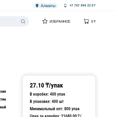
Алматы
+7 747 094 22 07
0
0
ИЗБРАННОЕ
0
₸
НАРИЯ
ПЛЕНКА
СПЕЦОДЕЖДА ОДНОРАЗОВАЯ
27.10
₸/
упак
ссия
В коробке:
400
упак
стик
В упаковке:
400
шт
рный
Минимальный опт:
800
упак
Цена за коробку:
21680.00
₸/