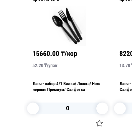
15660.00
₸/кор
822
52.20
₸/
упак
13.70
Ланч - набор 4/1 Вилка/ Ложка/ Нож
Ланч - набор 2/1 В
черные Премиум/ Салфетка
Салфе
В корзину