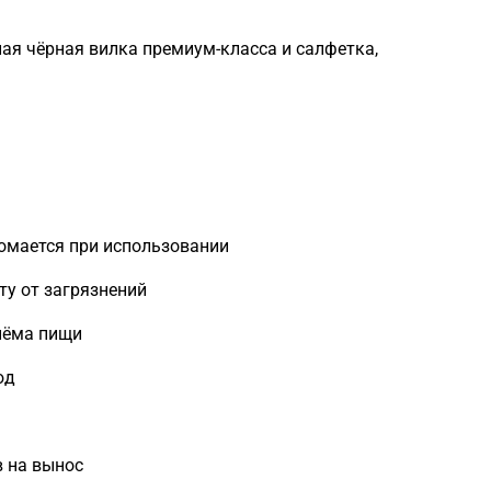
ная чёрная вилка премиум-класса и салфетка,
ломается при использовании
ту от загрязнений
иёма пищи
юд
в на вынос