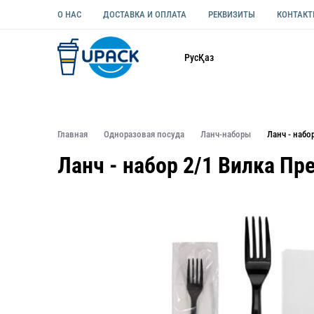
О НАС
ДОСТАВКА И ОПЛАТА
РЕКВИЗИТЫ
КОНТАК
Каталог
Рус
Қаз
ОДНОРАЗОВАЯ ПОСУДА
УПАКОВКА ДЛЯ ЕДЫ УНИВЕ
Главная
Одноразовая посуда
Ланч-наборы
Ланч - набо
Ланч - набор 2/1 Вилка П