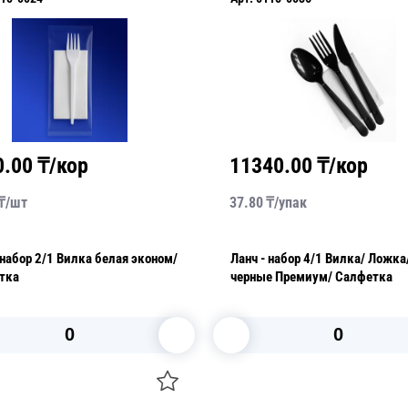
0.00
₸/кор
11340.00
₸/кор
₸/
шт
37.80
₸/
упак
илка белая эконом/
Ланч - набор 4/1 Вилка/ Ложка/ Нож
тка
черные Премиум/ Салфетка
В корзину
В корзину