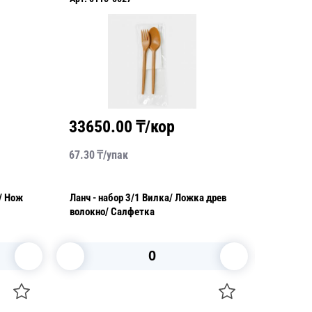
33650.00
₸/кор
8220
67.30
₸/
упак
13.70
₸/
Ланч - набор 3/1 Вилка/ Ложка древ
Ланч - набор 2/1 Л
волокно/ Салфетка
эконом/
В корзину