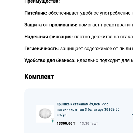
Преимущества:
Питейник:
обеспечивает удобное употребление н
Защита от проливания:
помогает предотвратить
Надёжная фиксация:
плотно держится на стака
Гигиеничность:
защищает содержимое от пыли и
Удобство для бизнеса:
идеально подходит для к
Комплект
Крышка к стаканам d9,0см PP с
питейником тип 3 белая арт 3016Б 50
шт/уп
13300.00
₸
13.30
₸/
шт