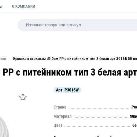
ТЫ
О КОМПАНИИ
РСАЛЬНАЯ
ПАКЕТЫ
ФОРМЫ ДЛЯ ВЫПЕЧКИ
КУЛИ
анов
Крышка к стаканам d9,0см PP с питейником тип 3 белая арт 3016Б 50 ш
PP с питейником тип 3 белая арт
Арт.
P3016W
Страна
Ро
Материал
пла
Цвет
бе