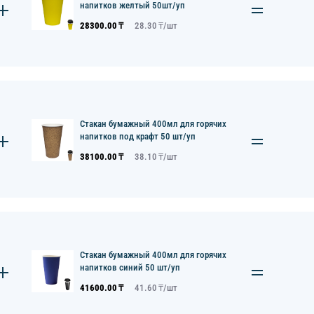
напитков желтый 50шт/уп
28300.00
₸
28.30
₸/
шт
Стакан бумажный 400мл для горячих
напитков под крафт 50 шт/уп
38100.00
₸
38.10
₸/
шт
Стакан бумажный 400мл для горячих
напитков синий 50 шт/уп
41600.00
₸
41.60
₸/
шт