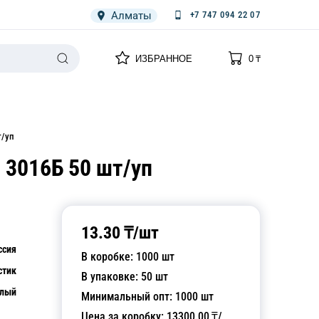
Алматы
+7 747 094 22 07
0
0
ИЗБРАННОЕ
0
₸
НАРИЯ
ПЛЕНКА
СПЕЦОДЕЖДА ОДНОРАЗОВАЯ
т/уп
 3016Б 50 шт/уп
13.30
₸/
шт
ссия
В коробке:
1000
шт
стик
В упаковке:
50
шт
лый
Минимальный опт:
1000
шт
Цена за коробку:
13300.00
₸/