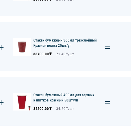
Стакан бумажный 300мл трехслойный
Красная волна 25шт/уп
35700.00
₸
71.40
₸/
шт
Стакан бумажный 400мл для горячих
напитков красный 50шт/уп
34200.00
₸
34.20
₸/
шт