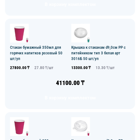
В корзину комплектом
Стакан бумажный 350мл для
Крышка к стаканам d9,0см PP с
горячих напитков розовый 50
питейником тип 3 белая арт
шт/уп
3016Б 50 шт/уп
27800.00
₸
27.80
₸/
шт
13300.00
₸
13.30
₸/
шт
41100.00
₸
В корзину комплектом