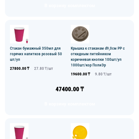
В корзину комплектом
Стакан бумажный 350мл для
Крышка к стаканам d9,0см PP с
горячих напитков розовый 50
откидным питейником
шт/уп
коричневая кнопки 100шт/уп
1000шт/кор ПолиЭр
27800.00
₸
27.80
₸/
шт
19600.00
₸
9.80
₸/
шт
47400.00
₸
В корзину комплектом