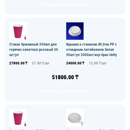
В корзину комплектом
Стакан бумажный 350мл для
Крышка к стаканам d9,0см PP с
горячих напитков розовый 50
откидным питейником белая
шт/уп
50шт/уп 2000шт/кор Upax-Unity
27800.00
₸
27.80
₸/
шт
24000.00
₸
12.00
₸/
шт
51800.00
₸
В корзину комплектом