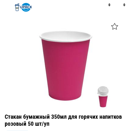
0
0
Рус
Қаз
Открыть поиск
Позвонить
+7 747 094 22 07
Стакан бумажный 350мл для горячих напитков
розовый 50 шт/уп