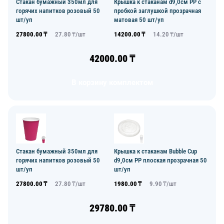
Стакан бумажный 350мл для
Крышка к стаканам d9,0см PP с
горячих напитков розовый 50
пробкой заглушкой прозрачная
шт/уп
матовая 50 шт/уп
27800.00
₸
27.80
₸/
шт
14200.00
₸
14.20
₸/
шт
42000.00
₸
В корзину комплектом
Стакан бумажный 350мл для
Крышка к стаканам Bubble Cup
горячих напитков розовый 50
d9,0см PP плоская прозрачная 50
шт/уп
шт/уп
27800.00
₸
27.80
₸/
шт
1980.00
₸
9.90
₸/
шт
29780.00
₸