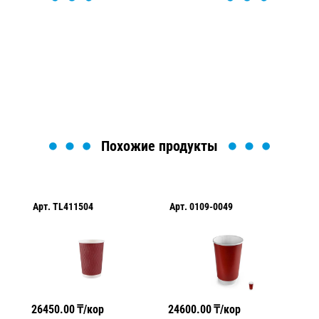
Мы вам перезвоним в течение 1 минуты и поможем
найти или оформить нужный товар!
Загрузка формы...
Похожие продукты
Арт.
TL411504
Арт.
0109-0049
Ар
26450.00
₸/кор
24600.00
₸/кор
18