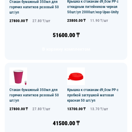
Крышка к стаканам d9,0см PP с
Стакан бумажный 350мл для
откидным питейником черная
горячих напитков розовый 50
50шт/уп 2000шт/кор Upax-Unity
шт/уп
23800.00
₸
11.90
₸/
шт
27800.00
₸
27.80
₸/
шт
51600.00
₸
В корзину комплектом
Стакан бумажный 350мл для
Крышка к стаканам d9,0см PP с
горячих напитков розовый 50
пробкой заглушкой матовая
шт/уп
красная 50 шт/уп
27800.00
₸
27.80
₸/
шт
13700.00
₸
13.70
₸/
шт
41500.00
₸