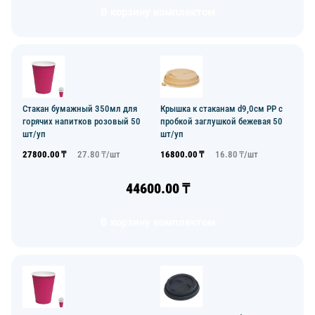
В корзину комплектом
Стакан бумажный 350мл для
Крышка к стаканам d9,0см PP с
горячих напитков розовый 50
пробкой заглушкой бежевая 50
шт/уп
шт/уп
27800.00
₸
27.80
₸/
шт
16800.00
₸
16.80
₸/
шт
44600.00
₸
В корзину комплектом