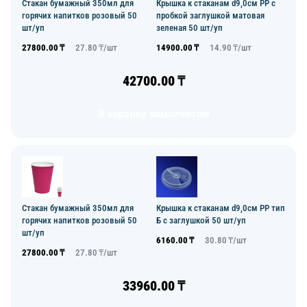
Стакан бумажный 350мл для
Крышка к стаканам d9,0см PP с
горячих напитков розовый 50
пробкой заглушкой матовая
шт/уп
зеленая 50 шт/уп
27800.00
₸
27.80
₸/
шт
14900.00
₸
14.90
₸/
шт
42700.00
₸
В корзину комплектом
Стакан бумажный 350мл для
Крышка к стаканам d9,0см PP тип
горячих напитков розовый 50
Б с заглушкой 50 шт/уп
шт/уп
6160.00
₸
30.80
₸/
шт
27800.00
₸
27.80
₸/
шт
33960.00
₸