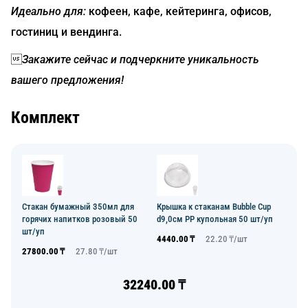
Идеально для:
кофеен, кафе, кейтеринга, офисов,
гостиниц и вендинга.

Закажите сейчас и подчеркните уникальность
вашего предложения!
Комплект
Стакан бумажный 350мл для
Крышка к стаканам Bubble Cup
горячих напитков розовый 50
d9,0см PP купольная 50 шт/уп
шт/уп
4440.00
₸
22.20
₸/
шт
27800.00
₸
27.80
₸/
шт
32240.00
₸