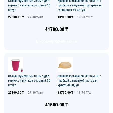
Стакан бумажный 350мл для
Крышка к стаканам d9,0см PP с
горячих напитков розовый 50
пробкой заглушкой прозрачная
шт/уп
глянцевая 50 шт/уп
27800.00
₸
27.80
₸/
шт
13900.00
₸
13.90
₸/
шт
41700.00
₸
В корзину комплектом
Стакан бумажный 350мл для
Крышка к стаканам d9,0см PP с
горячих напитков розовый 50
пробкой заглушкой матовая
шт/уп
крафт 50 шт/уп
27800.00
₸
27.80
₸/
шт
13700.00
₸
13.70
₸/
шт
41500.00
₸