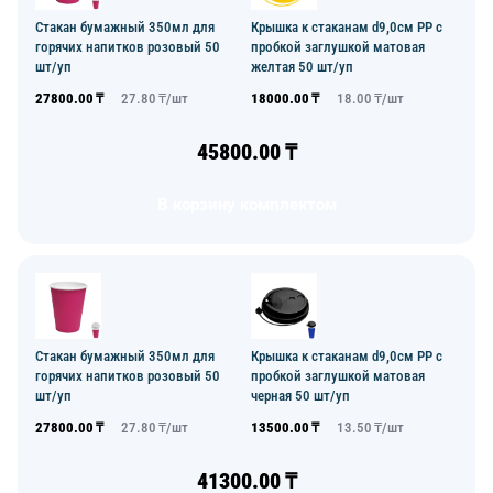
Стакан бумажный 350мл для
Крышка к стаканам d9,0см PP с
горячих напитков розовый 50
пробкой заглушкой матовая
шт/уп
желтая 50 шт/уп
27800.00
₸
27.80
₸/
шт
18000.00
₸
18.00
₸/
шт
45800.00
₸
В корзину комплектом
Стакан бумажный 350мл для
Крышка к стаканам d9,0см PP с
горячих напитков розовый 50
пробкой заглушкой матовая
шт/уп
черная 50 шт/уп
27800.00
₸
27.80
₸/
шт
13500.00
₸
13.50
₸/
шт
41300.00
₸