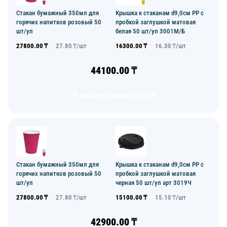
Стакан бумажный 350мл для
Крышка к стаканам d9,0см PP с
горячих напитков розовый 50
пробкой заглушкой матовая
шт/уп
белая 50 шт/уп 3001М/Б
27800.00
₸
27.80
₸/
шт
16300.00
₸
16.30
₸/
шт
44100.00
₸
В корзину комплектом
Стакан бумажный 350мл для
Крышка к стаканам d9,0см PP с
горячих напитков розовый 50
пробкой заглушкой матовая
шт/уп
черная 50 шт/уп арт 3019Ч
27800.00
₸
27.80
₸/
шт
15100.00
₸
15.10
₸/
шт
42900.00
₸