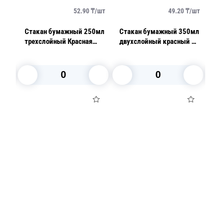
/
шт
52.90
₸/
шт
49.20
₸/
шт
0мл
Стакан бумажный 250мл
Стакан бумажный 350мл
С
трехслойный Красная
двухслойный красный 25
д
волна 25шт/уп
шт/уп
В корзину
В корзину
Посуда для приготовления пищи
Маски
Для кондитеров
TRAMONTINA