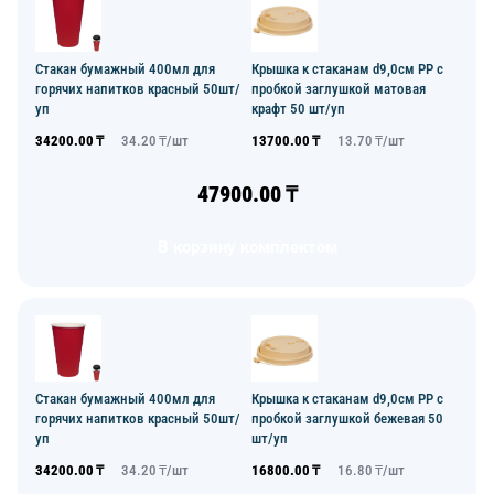
Стакан бумажный 400мл для
Крышка к стаканам d9,0см PP с
горячих напитков красный 50шт/
пробкой заглушкой матовая
уп
крафт 50 шт/уп
34200.00
₸
34.20
₸/
шт
13700.00
₸
13.70
₸/
шт
47900.00
₸
В корзину комплектом
Стакан бумажный 400мл для
Крышка к стаканам d9,0см PP с
горячих напитков красный 50шт/
пробкой заглушкой бежевая 50
уп
шт/уп
34200.00
₸
34.20
₸/
шт
16800.00
₸
16.80
₸/
шт