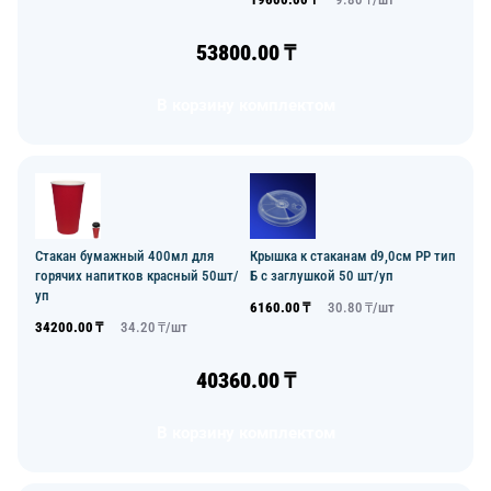
53800.00
₸
В корзину комплектом
Стакан бумажный 400мл для
Крышка к стаканам d9,0см PP тип
горячих напитков красный 50шт/
Б с заглушкой 50 шт/уп
уп
6160.00
₸
30.80
₸/
шт
34200.00
₸
34.20
₸/
шт
40360.00
₸
В корзину комплектом