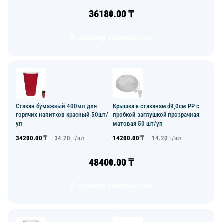
36180.00
₸
В корзину комплектом
Стакан бумажный 400мл для
Крышка к стаканам d9,0см PP с
горячих напитков красный 50шт/
пробкой заглушкой прозрачная
уп
матовая 50 шт/уп
34200.00
₸
34.20
₸/
шт
14200.00
₸
14.20
₸/
шт
48400.00
₸
В корзину комплектом