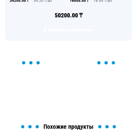
34200.00
₸
34.20
₸/
шт
16000.00
₸
16.00
₸/
шт
50200.00
₸
В корзину комплектом
ОСТАВЬТЕ ЗАЯВКУ
Мы вам перезвоним в течение 1 минуты и поможем
найти или оформить нужный товар!
Загрузка формы...
Похожие продукты