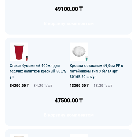
49100.00
₸
В корзину комплектом
Стакан бумажный 400мл для
Крышка к стаканам d9,0см PP с
горячих напитков красный 50шт/
питейником тип 3 белая арт
уп
3016Б 50 шт/уп
34200.00
₸
34.20
₸/
шт
13300.00
₸
13.30
₸/
шт
47500.00
₸
В корзину комплектом