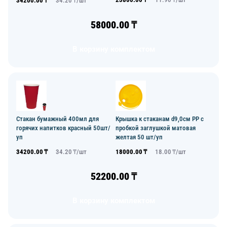
34200.00
₸
34.20
₸/
шт
58000.00
₸
В корзину комплектом
Стакан бумажный 400мл для
Крышка к стаканам d9,0см PP с
горячих напитков красный 50шт/
пробкой заглушкой матовая
уп
желтая 50 шт/уп
34200.00
₸
34.20
₸/
шт
18000.00
₸
18.00
₸/
шт
52200.00
₸
В корзину комплектом