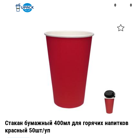
0
0
Рус
Қаз
Открыть поиск
Позвонить
+7 747 094 22 07
Стакан бумажный 400мл для горячих напитков
красный 50шт/уп