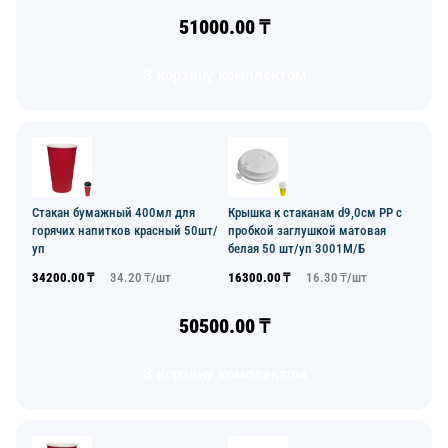
51000.00
₸
В корзину комплектом
Стакан бумажный 400мл для
Крышка к стаканам d9,0см PP с
горячих напитков красный 50шт/
пробкой заглушкой матовая
уп
белая 50 шт/уп 3001М/Б
34200.00
₸
34.20
₸/
шт
16300.00
₸
16.30
₸/
шт
50500.00
₸
В корзину комплектом