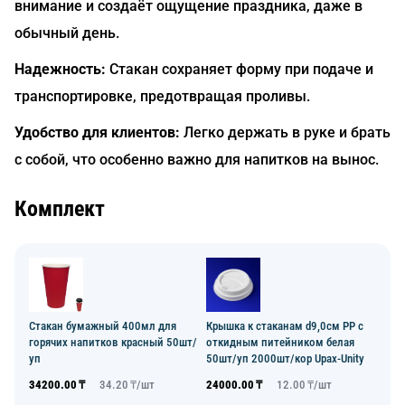
внимание и создаёт ощущение праздника, даже в
обычный день.
Надежность:
Стакан сохраняет форму при подаче и
транспортировке, предотвращая проливы.
Удобство для клиентов:
Легко держать в руке и брать
с собой, что особенно важно для напитков на вынос.
Комплект
Стакан бумажный 400мл для
Крышка к стаканам d9,0см PP с
горячих напитков красный 50шт/
откидным питейником белая
уп
50шт/уп 2000шт/кор Upax-Unity
34200.00
₸
34.20
₸/
шт
24000.00
₸
12.00
₸/
шт