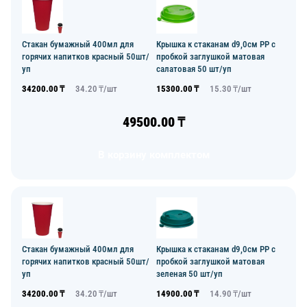
Стакан бумажный 400мл для
Крышка к стаканам d9,0см PP с
горячих напитков красный 50шт/
пробкой заглушкой матовая
уп
салатовая 50 шт/уп
34200.00
₸
34.20
₸/
шт
15300.00
₸
15.30
₸/
шт
49500.00
₸
В корзину комплектом
Стакан бумажный 400мл для
Крышка к стаканам d9,0см PP с
горячих напитков красный 50шт/
пробкой заглушкой матовая
уп
зеленая 50 шт/уп
34200.00
₸
34.20
₸/
шт
14900.00
₸
14.90
₸/
шт