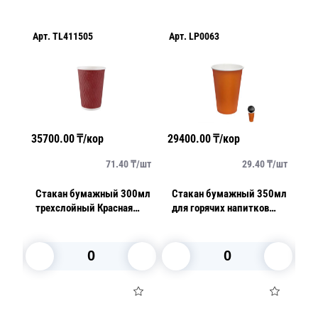
Арт.
TL411505
Арт.
LP0063
Ар
35700.00
₸/кор
29400.00
₸/кор
17
/
шт
71.40
₸/
шт
29.40
₸/
шт
0мл
Стакан бумажный 300мл
Стакан бумажный 350мл
С
трехслойный Красная
для горячих напитков
дл
волна 25шт/уп
оранжевый 50 шт/уп
В корзину
В корзину