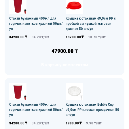
Стакан бумажный 400мл для
Крышка к стаканам d9,0см PP с
горячих напитков красный 50шт/
пробкой заглушкой матовая
уп
красная 50 шт/уп
34200.00
₸
34.20
₸/
шт
13700.00
₸
13.70
₸/
шт
47900.00
₸
В корзину комплектом
Стакан бумажный 400мл для
Крышка к стаканам Bubble Cup
горячих напитков красный 50шт/
d9,0см PP плоская прозрачная 50
уп
шт/уп
34200.00
₸
34.20
₸/
шт
1980.00
₸
9.90
₸/
шт