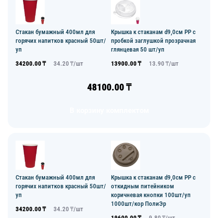
Стакан бумажный 400мл для
Крышка к стаканам d9,0см PP с
горячих напитков красный 50шт/
пробкой заглушкой прозрачная
уп
глянцевая 50 шт/уп
34200.00
₸
34.20
₸/
шт
13900.00
₸
13.90
₸/
шт
48100.00
₸
В корзину комплектом
Стакан бумажный 400мл для
Крышка к стаканам d9,0см PP с
горячих напитков красный 50шт/
откидным питейником
уп
коричневая кнопки 100шт/уп
1000шт/кор ПолиЭр
34200.00
₸
34.20
₸/
шт
19600.00
₸
9.80
₸/
шт