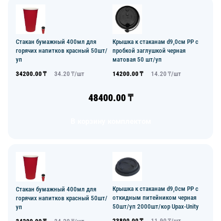
Стакан бумажный 400мл для
Крышка к стаканам d9,0см PP с
горячих напитков красный 50шт/
пробкой заглушкой черная
уп
матовая 50 шт/уп
34200.00
₸
34.20
₸/
шт
14200.00
₸
14.20
₸/
шт
48400.00
₸
В корзину комплектом
Крышка к стаканам d9,0см PP с
Стакан бумажный 400мл для
откидным питейником черная
горячих напитков красный 50шт/
50шт/уп 2000шт/кор Upax-Unity
уп
23800.00
₸
11.90
₸/
шт