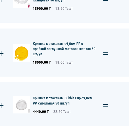
глянцевая 50 шт/уп
13900.00
₸
13.90
₸/
шт
Крышка к стаканам d9,0см PP с
пробкой заглушкой матовая желтая 50
шт/уп
18000.00
₸
18.00
₸/
шт
Крышка к стаканам Bubble Cup d9,0см
PP купольная 50 шт/уп
4440.00
₸
22.20
₸/
шт