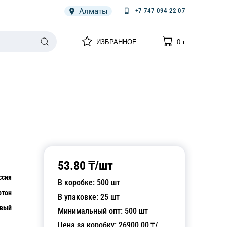
Алматы
+7 747 094 22 07
0
0
ИЗБРАННОЕ
0
₸
НАРИЯ
ПЛЕНКА
СПЕЦОДЕЖДА ОДНОРАЗОВАЯ
53.80
₸/
шт
ссия
В коробке:
500
шт
ртон
В упаковке:
25
шт
евый
Минимальный опт:
500
шт
Цена за коробку:
26900.00
₸/