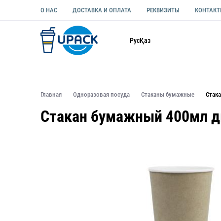
О НАС
ДОСТАВКА И ОПЛАТА
РЕКВИЗИТЫ
КОНТАК
Каталог
Рус
Қаз
ОДНОРАЗОВАЯ ПОСУДА
УПАКОВКА ДЛЯ ЕДЫ УНИВЕ
Главная
Одноразовая посуда
Стаканы бумажные
Стак
Стакан бумажный 400мл д