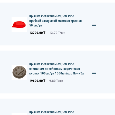
Крышка к стаканам d9,0см PP с
пробкой заглушкой матовая красная
50 шт/уп
13700.00
₸
13.70
₸/
шт
Крышка к стаканам d9,0см PP с
откидным питейником коричневая
кнопки 100шт/уп 1000шт/кор ПолиЭр
19600.00
₸
9.80
₸/
шт
Крышка к стаканам d9,0см PP с