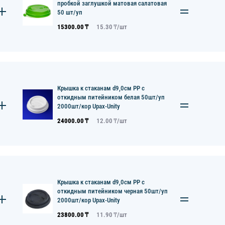
пробкой заглушкой матовая салатовая
50 шт/уп
15300.00
₸
15.30
₸/
шт
Крышка к стаканам d9,0см PP с
откидным питейником белая 50шт/уп
2000шт/кор Upax-Unity
24000.00
₸
12.00
₸/
шт
Крышка к стаканам d9,0см PP с
откидным питейником черная 50шт/уп
2000шт/кор Upax-Unity
23800.00
₸
11.90
₸/
шт