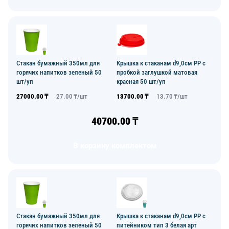
Стакан бумажный 350мл для
Крышка к стаканам d9,0см PP с
горячих напитков зеленый 50
пробкой заглушкой матовая
шт/уп
красная 50 шт/уп
27000.00
₸
27.00
₸/
шт
13700.00
₸
13.70
₸/
шт
40700.00
₸
В корзину комплектом
Стакан бумажный 350мл для
Крышка к стаканам d9,0см PP с
горячих напитков зеленый 50
питейником тип 3 белая арт