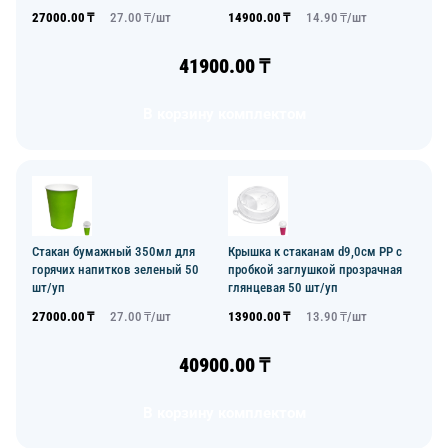
27000.00
₸
27.00
₸/
шт
14900.00
₸
14.90
₸/
шт
41900.00
₸
В корзину комплектом
Стакан бумажный 350мл для
Крышка к стаканам d9,0см PP с
горячих напитков зеленый 50
пробкой заглушкой прозрачная
шт/уп
глянцевая 50 шт/уп
27000.00
₸
27.00
₸/
шт
13900.00
₸
13.90
₸/
шт
40900.00
₸
В корзину комплектом