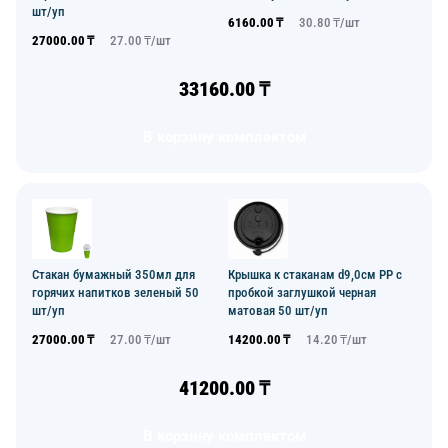
шт/уп
6160.00
₸
30.80
₸/
шт
27000.00
₸
27.00
₸/
шт
33160.00
₸
В корзину комплектом
Стакан бумажный 350мл для
Крышка к стаканам d9,0см PP с
горячих напитков зеленый 50
пробкой заглушкой черная
шт/уп
матовая 50 шт/уп
27000.00
₸
27.00
₸/
шт
14200.00
₸
14.20
₸/
шт
41200.00
₸
В корзину комплектом