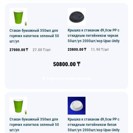
Крышка к стаканам d9,0см PP с
Стакан бумажный 350мл для
откидным питейником черная
горячих напитков зеленый 50
50шт/уп 2000шт/кор Upax-Unity
шт/уп
23800.00
₸
11.90
₸/
шт
27000.00
₸
27.00
₸/
шт
50800.00
₸
В корзину комплектом
Стакан бумажный 350мл для
Крышка к стаканам d9,0см PP с
горячих напитков зеленый 50
откидным питейником белая
шт/уп
50шт/уп 2000шт/кор Upax-Unity