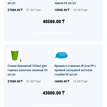
шт/уп
черная 50 шт/уп
27000.00
₸
27.00
₸/
шт
13500.00
₸
13.50
₸/
шт
40500.00
₸
В корзину комплектом
Стакан бумажный 350мл для
Крышка к стаканам d9,0см PP с
горячих напитков зеленый 50
пробкой заглушкой матовая
шт/уп
голубая 50 шт/уп
27000.00
₸
27.00
₸/
шт
16000.00
₸
16.00
₸/
шт
43000.00
₸
В корзину комплектом