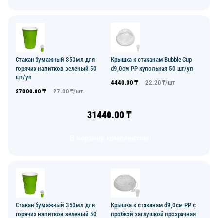
Стакан бумажный 350мл для
Крышка к стаканам Bubble Cup
горячих напитков зеленый 50
d9,0см PP купольная 50 шт/уп
шт/уп
4440.00
₸
22.20
₸/
шт
27000.00
₸
27.00
₸/
шт
31440.00
₸
В корзину комплектом
Стакан бумажный 350мл для
Крышка к стаканам d9,0см PP с
горячих напитков зеленый 50
пробкой заглушкой прозрачная