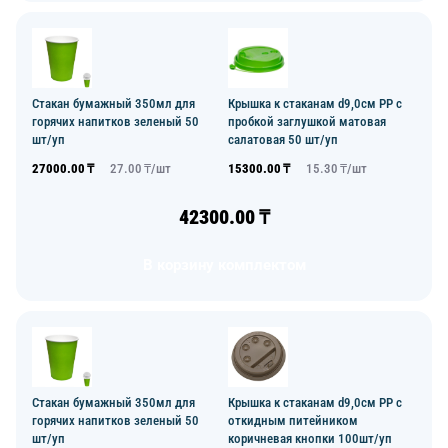
Стакан бумажный 350мл для
Крышка к стаканам d9,0см PP с
горячих напитков зеленый 50
пробкой заглушкой матовая
шт/уп
салатовая 50 шт/уп
27000.00
₸
27.00
₸/
шт
15300.00
₸
15.30
₸/
шт
42300.00
₸
В корзину комплектом
Стакан бумажный 350мл для
Крышка к стаканам d9,0см PP с
горячих напитков зеленый 50
откидным питейником
шт/уп
коричневая кнопки 100шт/уп