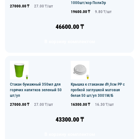
1000шт/кор ПолиЭр
27000.00
₸
27.00
₸/
шт
19600.00
₸
9.80
₸/
шт
46600.00
₸
В корзину комплектом
Стакан бумажный 350мл для
Крышка к стаканам d9,0см PP с
горячих напитков зеленый 50
пробкой заглушкой матовая
шт/уп
белая 50 шт/уп 3001М/Б
27000.00
₸
27.00
₸/
шт
16300.00
₸
16.30
₸/
шт
43300.00
₸
В корзину комплектом