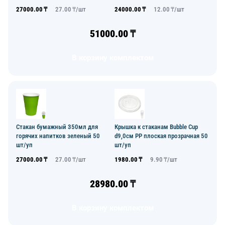
27000.00
₸
27.00
₸/
шт
24000.00
₸
12.00
₸/
шт
51000.00
₸
В корзину комплектом
Стакан бумажный 350мл для
Крышка к стаканам Bubble Cup
горячих напитков зеленый 50
d9,0см PP плоская прозрачная 50
шт/уп
шт/уп
27000.00
₸
27.00
₸/
шт
1980.00
₸
9.90
₸/
шт
28980.00
₸
В корзину комплектом