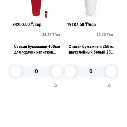
34200.00
₸/кор
19187.50
₸/кор
19
/
шт
34.20
₸/
шт
30.70
₸/
шт
5мл
Стакан бумажный 400мл
Стакан бумажный 250мл
С
для горячих напитков
двухслойный белый 25
дв
красный 50шт/уп
шт/уп
ш
В корзину
В корзину
Посуда для приготовления пищи