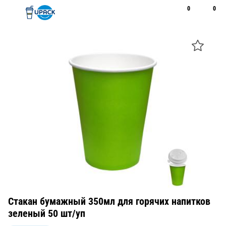
0
0
Рус
Қаз
Открыть поиск
Позвонить
+7 747 094 22 07
Стакан бумажный 350мл для горячих напитков
зеленый 50 шт/уп