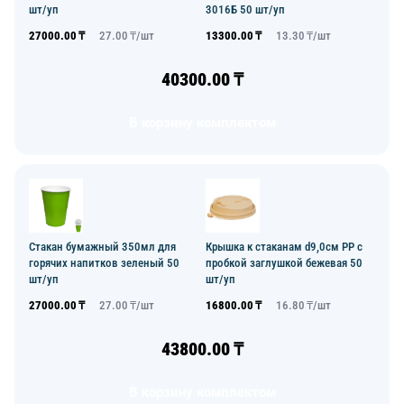
шт/уп
3016Б 50 шт/уп
27000.00
₸
27.00
₸/
шт
13300.00
₸
13.30
₸/
шт
40300.00
₸
В корзину комплектом
Стакан бумажный 350мл для
Крышка к стаканам d9,0см PP с
горячих напитков зеленый 50
пробкой заглушкой бежевая 50
шт/уп
шт/уп
27000.00
₸
27.00
₸/
шт
16800.00
₸
16.80
₸/
шт
43800.00
₸
В корзину комплектом