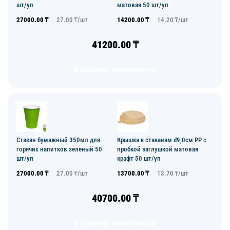
шт/уп
матовая 50 шт/уп
27000.00
₸
27.00
₸/
шт
14200.00
₸
14.20
₸/
шт
41200.00
₸
В корзину комплектом
Стакан бумажный 350мл для
Крышка к стаканам d9,0см PP с
горячих напитков зеленый 50
пробкой заглушкой матовая
шт/уп
крафт 50 шт/уп
27000.00
₸
27.00
₸/
шт
13700.00
₸
13.70
₸/
шт
40700.00
₸
В корзину комплектом