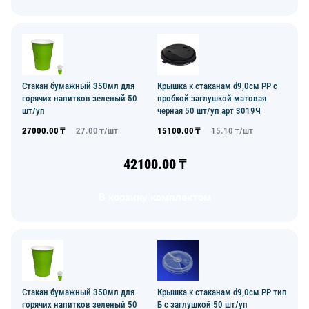
Стакан бумажный 350мл для
Крышка к стаканам d9,0см PP с
горячих напитков зеленый 50
пробкой заглушкой матовая
шт/уп
черная 50 шт/уп арт 3019Ч
27000.00
₸
27.00
₸/
шт
15100.00
₸
15.10
₸/
шт
42100.00
₸
В корзину комплектом
Стакан бумажный 350мл для
Крышка к стаканам d9,0см PP тип
горячих напитков зеленый 50
Б с заглушкой 50 шт/уп