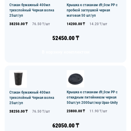
Стакан бумажный 400мл
Крышка к стаканам d9,0см PP с
трехслойный Черная волна
пробкой заглушкой черная
25шт/уп
матовая 50 шт/уп
38250.00
₸
76.50
₸/
шт
14200.00
₸
14.20
₸/
шт
52450.00
₸
В корзину комплектом
Крышка к стаканам d9,0см PP с
Стакан бумажный 400мл
откидным питейником черная
трехслойный Черная волна
50шт/уп 2000шт/кор Upax-Unity
25шт/уп
23800.00
₸
11.90
₸/
шт
38250.00
₸
76.50
₸/
шт
62050.00
₸