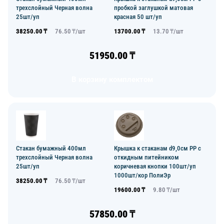
трехслойный Черная волна
пробкой заглушкой матовая
25шт/уп
красная 50 шт/уп
38250.00
₸
76.50
₸/
шт
13700.00
₸
13.70
₸/
шт
51950.00
₸
В корзину комплектом
Стакан бумажный 400мл
Крышка к стаканам d9,0см PP с
трехслойный Черная волна
откидным питейником
25шт/уп
коричневая кнопки 100шт/уп
1000шт/кор ПолиЭр
38250.00
₸
76.50
₸/
шт
19600.00
₸
9.80
₸/
шт
57850.00
₸