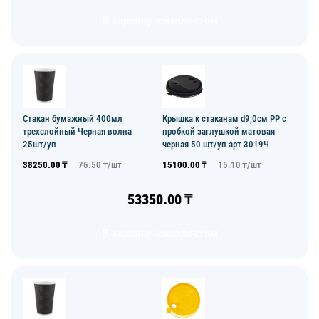
В корзину комплектом
Стакан бумажный 400мл
Крышка к стаканам d9,0см PP с
трехслойный Черная волна
пробкой заглушкой матовая
25шт/уп
черная 50 шт/уп арт 3019Ч
38250.00
₸
76.50
₸/
шт
15100.00
₸
15.10
₸/
шт
53350.00
₸
В корзину комплектом