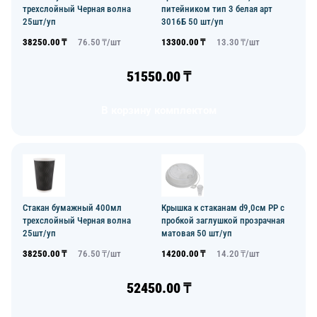
трехслойный Черная волна
питейником тип 3 белая арт
25шт/уп
3016Б 50 шт/уп
38250.00
₸
76.50
₸/
шт
13300.00
₸
13.30
₸/
шт
51550.00
₸
В корзину комплектом
Стакан бумажный 400мл
Крышка к стаканам d9,0см PP с
трехслойный Черная волна
пробкой заглушкой прозрачная
25шт/уп
матовая 50 шт/уп
38250.00
₸
76.50
₸/
шт
14200.00
₸
14.20
₸/
шт
52450.00
₸