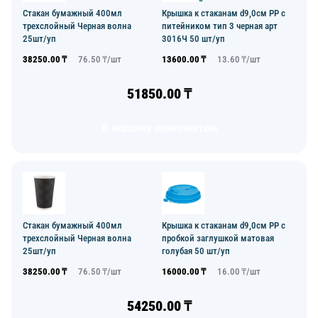
Стакан бумажный 400мл
Крышка к стаканам d9,0см PP с
трехслойный Черная волна
питейником тип 3 черная арт
25шт/уп
3016Ч 50 шт/уп
38250.00
₸
76.50
₸/
шт
13600.00
₸
13.60
₸/
шт
51850.00
₸
В корзину комплектом
Стакан бумажный 400мл
Крышка к стаканам d9,0см PP с
трехслойный Черная волна
пробкой заглушкой матовая
25шт/уп
голубая 50 шт/уп
38250.00
₸
76.50
₸/
шт
16000.00
₸
16.00
₸/
шт
54250.00
₸