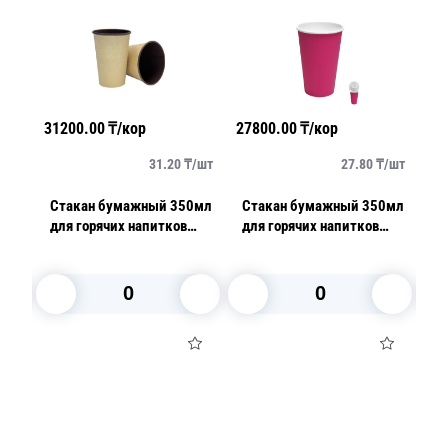
31200.00
₸/кор
27800.00
₸/кор
28
/
шт
31.20
₸/
шт
27.80
₸/
шт
0мл
Стакан бумажный 350мл
Стакан бумажный 350мл
С
для горячих напитков
для горячих напитков
дв
крафт/коричневый 50
розовый 50 шт/уп
ш
шт/уп
В корзину
В корзину