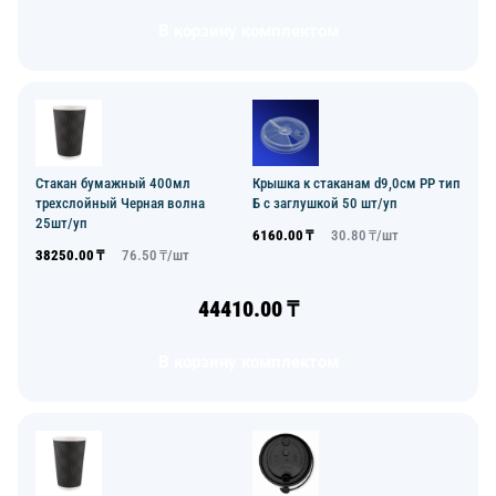
В корзину комплектом
Стакан бумажный 400мл
Крышка к стаканам d9,0см PP тип
трехслойный Черная волна
Б с заглушкой 50 шт/уп
25шт/уп
6160.00
₸
30.80
₸/
шт
38250.00
₸
76.50
₸/
шт
44410.00
₸
В корзину комплектом