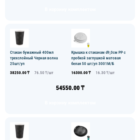
В корзину комплектом
Стакан бумажный 400мл
Крышка к стаканам d9,0см PP с
трехслойный Черная волна
пробкой заглушкой матовая
25шт/уп
белая 50 шт/уп 3001М/Б
38250.00
₸
76.50
₸/
шт
16300.00
₸
16.30
₸/
шт
54550.00
₸
В корзину комплектом