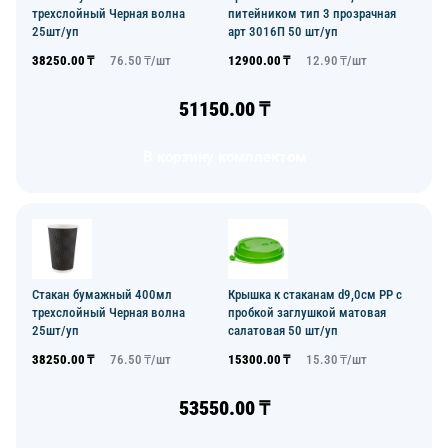
трехслойный Черная волна
питейником тип 3 прозрачная
25шт/уп
арт 3016П 50 шт/уп
38250.00
₸
76.50
₸/
шт
12900.00
₸
12.90
₸/
шт
51150.00
₸
В корзину комплектом
Стакан бумажный 400мл
Крышка к стаканам d9,0см PP с
трехслойный Черная волна
пробкой заглушкой матовая
25шт/уп
салатовая 50 шт/уп
38250.00
₸
76.50
₸/
шт
15300.00
₸
15.30
₸/
шт
53550.00
₸