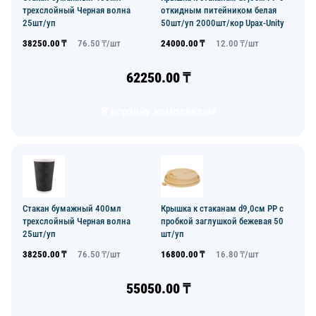
трехслойный Черная волна
откидным питейником белая
25шт/уп
50шт/уп 2000шт/кор Upax-Unity
38250.00
₸
76.50
₸/
шт
24000.00
₸
12.00
₸/
шт
62250.00
₸
В корзину комплектом
Стакан бумажный 400мл
Крышка к стаканам d9,0см PP с
трехслойный Черная волна
пробкой заглушкой бежевая 50
25шт/уп
шт/уп
38250.00
₸
76.50
₸/
шт
16800.00
₸
16.80
₸/
шт
55050.00
₸