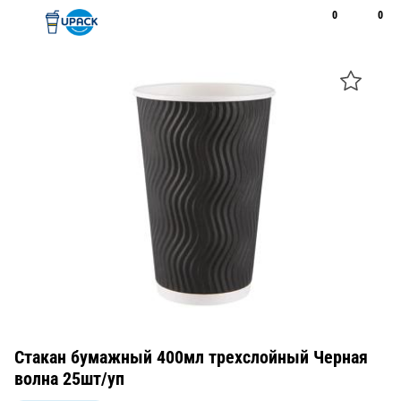
0
0
Рус
Қаз
Открыть поиск
Позвонить
+7 747 094 22 07
Стакан бумажный 400мл трехслойный Черная
волна 25шт/уп