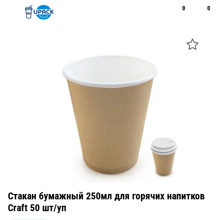
0
0
Рус
Қаз
Открыть поиск
Позвонить
+7 747 094 22 07
Стакан бумажный 250мл для горячих напитков
Craft 50 шт/уп