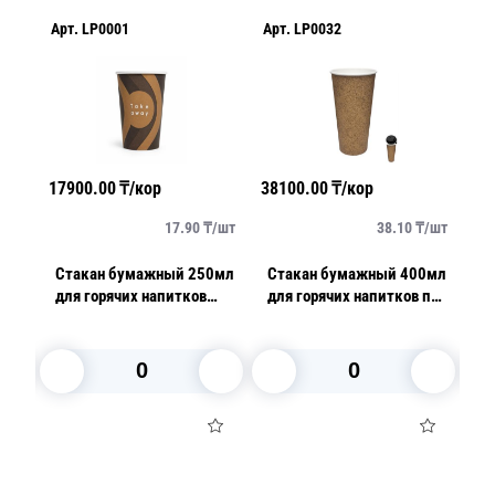
Арт.
LP0001
Арт.
LP0032
Ар
17900.00
₸/кор
38100.00
₸/кор
27
/
шт
17.90
₸/
шт
38.10
₸/
шт
0мл
Стакан бумажный 250мл
Стакан бумажный 400мл
С
для горячих напитков
для горячих напитков под
дл
coffee take away 50 шт/уп
крафт 50 шт/уп
з
В корзину
В корзину