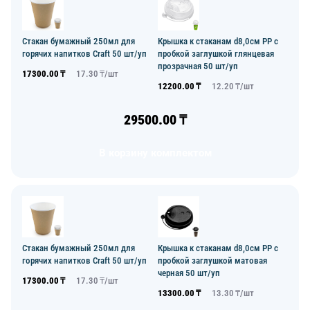
Стакан бумажный 250мл для
Крышка к стаканам d8,0см PP с
горячих напитков Craft 50 шт/уп
пробкой заглушкой глянцевая
прозрачная 50 шт/уп
17300.00
₸
17.30
₸/
шт
12200.00
₸
12.20
₸/
шт
29500.00
₸
В корзину комплектом
Стакан бумажный 250мл для
Крышка к стаканам d8,0см PP с
горячих напитков Craft 50 шт/уп
пробкой заглушкой матовая
черная 50 шт/уп
17300.00
₸
17.30
₸/
шт
13300.00
₸
13.30
₸/
шт