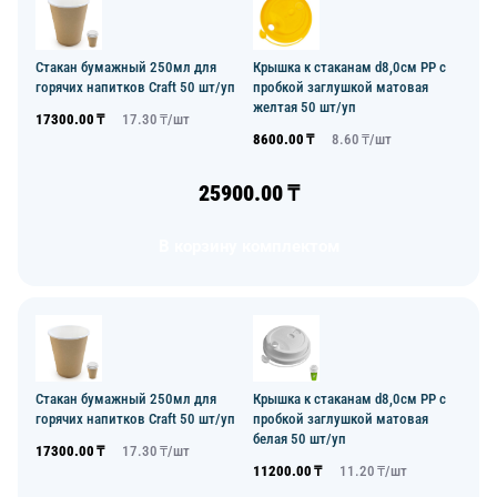
Стакан бумажный 250мл для
Крышка к стаканам d8,0см PP с
горячих напитков Craft 50 шт/уп
пробкой заглушкой матовая
желтая 50 шт/уп
17300.00
₸
17.30
₸/
шт
8600.00
₸
8.60
₸/
шт
25900.00
₸
В корзину комплектом
Стакан бумажный 250мл для
Крышка к стаканам d8,0см PP с
горячих напитков Craft 50 шт/уп
пробкой заглушкой матовая
белая 50 шт/уп
17300.00
₸
17.30
₸/
шт
11200.00
₸
11.20
₸/
шт