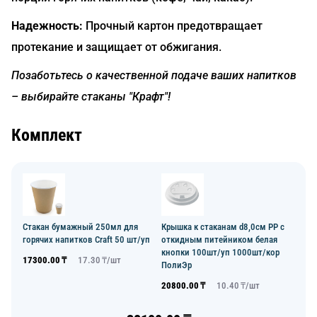
Надежность:
Прочный картон предотвращает
протекание и защищает от обжигания.
Позаботьтесь о качественной подаче ваших напитков
– выбирайте стаканы "Крафт"!
Комплект
Стакан бумажный 250мл для
Крышка к стаканам d8,0см PP с
горячих напитков Craft 50 шт/уп
откидным питейником белая
кнопки 100шт/уп 1000шт/кор
17300.00
₸
17.30
₸/
шт
ПолиЭр
20800.00
₸
10.40
₸/
шт