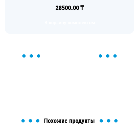
28500.00
₸
В корзину комплектом
ОСТАВЬТЕ ЗАЯВКУ
Мы вам перезвоним в течение 1 минуты и поможем
найти или оформить нужный товар!
Загрузка формы...
Похожие продукты