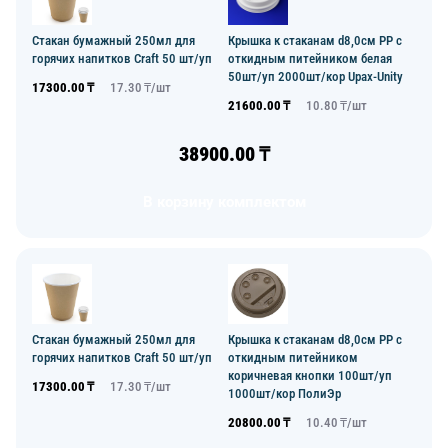
Стакан бумажный 250мл для
Крышка к стаканам d8,0см PP с
горячих напитков Craft 50 шт/уп
откидным питейником белая
50шт/уп 2000шт/кор Upax-Unity
17300.00
₸
17.30
₸/
шт
21600.00
₸
10.80
₸/
шт
38900.00
₸
В корзину комплектом
Стакан бумажный 250мл для
Крышка к стаканам d8,0см PP с
горячих напитков Craft 50 шт/уп
откидным питейником
коричневая кнопки 100шт/уп
17300.00
₸
17.30
₸/
шт
1000шт/кор ПолиЭр
20800.00
₸
10.40
₸/
шт