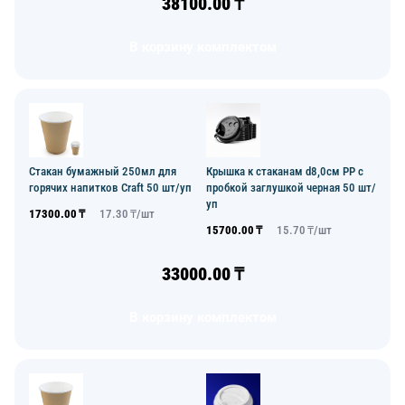
38100.00
₸
В корзину комплектом
Стакан бумажный 250мл для
Крышка к стаканам d8,0см PP с
горячих напитков Craft 50 шт/уп
пробкой заглушкой черная 50 шт/
уп
17300.00
₸
17.30
₸/
шт
15700.00
₸
15.70
₸/
шт
33000.00
₸
В корзину комплектом