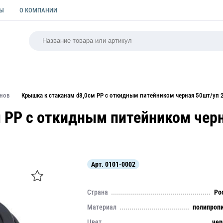
ТЫ
О КОМПАНИИ
РСАЛЬНАЯ
ПАКЕТЫ
ФОРМЫ ДЛЯ ВЫПЕЧКИ
КУЛИ
анов
Крышка к стаканам d8,0см PP с откидным питейником черная 50шт/уп 2
 PP с откидным питейником чер
Арт.
0101-0002
Страна
Ро
Материал
полипроп
Цвет
че