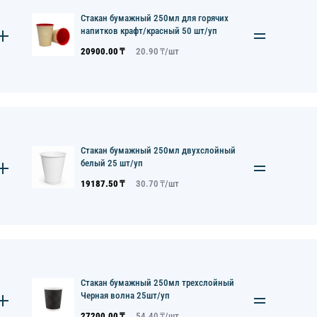
Стакан бумажный 250мл для горячих
напитков крафт/красный 50 шт/уп
20900.00
₸
20.90
₸/
шт
Стакан бумажный 250мл двухслойный
белый 25 шт/уп
19187.50
₸
30.70
₸/
шт
Стакан бумажный 250мл трехслойный
Черная волна 25шт/уп
27200.00
₸
54.40
₸/
шт