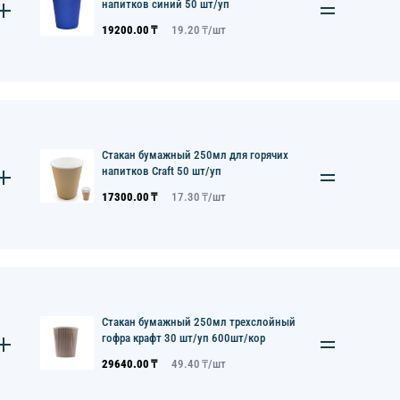
напитков синий 50 шт/уп
19200.00
₸
19.20
₸/
шт
Стакан бумажный 250мл для горячих
напитков Craft 50 шт/уп
17300.00
₸
17.30
₸/
шт
Стакан бумажный 250мл трехслойный
гофра крафт 30 шт/уп 600шт/кор
29640.00
₸
49.40
₸/
шт