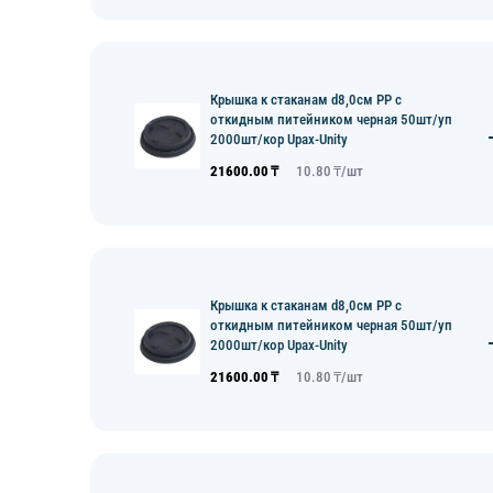
Крышка к стаканам d8,0см PP с
откидным питейником черная 50шт/уп
2000шт/кор Upax-Unity
21600.00
₸
10.80
₸/
шт
Крышка к стаканам d8,0см PP с
откидным питейником черная 50шт/уп
2000шт/кор Upax-Unity
21600.00
₸
10.80
₸/
шт