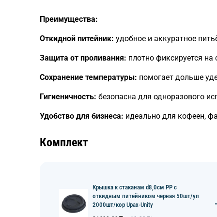
Преимущества:
Откидной питейник:
удобное и аккуратное пить
Защита от проливания:
плотно фиксируется на 
Сохранение температуры:
помогает дольше уде
Гигиеничность:
безопасна для одноразового ис
Удобство для бизнеса:
идеально для кофеен, фа
Комплект
Крышка к стаканам d8,0см PP с
откидным питейником черная 50шт/уп
2000шт/кор Upax-Unity