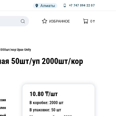
Алматы
+7 747 094 22 07
0
0
ИЗБРАННОЕ
0
₸
НАРИЯ
ПЛЕНКА
СПЕЦОДЕЖДА ОДНОРАЗОВАЯ
000шт/кор Upax-Unity
ная 50шт/уп 2000шт/кор
10.80
₸/
шт
ссия
В коробке:
2000
шт
илен
В упаковке:
50
шт
рный