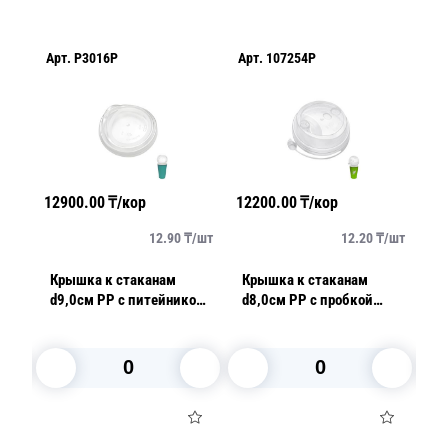
Арт.
P3016P
Арт.
107254P
Ар
12900.00
₸/кор
12200.00
₸/кор
13
/
шт
12.90
₸/
шт
12.20
₸/
шт
Крышка к стаканам
Крышка к стаканам
К
d9,0см PP с питейником
d8,0см PP с пробкой
d
тип 3 прозрачная арт
заглушкой глянцевая
ти
3016П 50 шт/уп
прозрачная 50 шт/уп
5
В корзину
В корзину