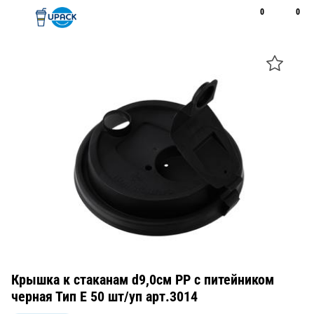
0
0
Рус
Қаз
Открыть поиск
Позвонить
+7 747 094 22 07
Крышка к стаканам d9,0см PP с питейником
черная Тип Е 50 шт/уп арт.3014