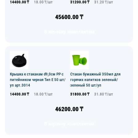
14400.00
₸
18.00
₸/
шт
31200.00
₸
31.20
₸/
шт
45600.00
₸
В корзину комплектом
Крышка к стаканам d9,0см PP с
Стакан бумажный 350мл для
питейником черная Тип Е 50 шт/
горячих напитков зеленый/
уп арт.3014
зеленый 50 шт/уп
14400.00
₸
18.00
₸/
шт
31800.00
₸
31.80
₸/
шт
46200.00
₸
В корзину комплектом