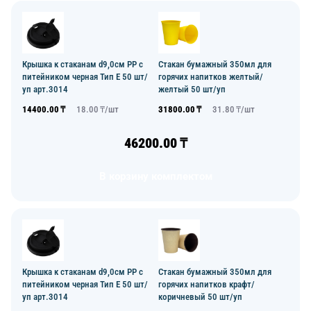
Крышка к стаканам d9,0см PP с
Стакан бумажный 350мл для
питейником черная Тип Е 50 шт/
горячих напитков желтый/
уп арт.3014
желтый 50 шт/уп
14400.00
₸
18.00
₸/
шт
31800.00
₸
31.80
₸/
шт
46200.00
₸
В корзину комплектом
Крышка к стаканам d9,0см PP с
Стакан бумажный 350мл для
питейником черная Тип Е 50 шт/
горячих напитков крафт/
уп арт.3014
коричневый 50 шт/уп