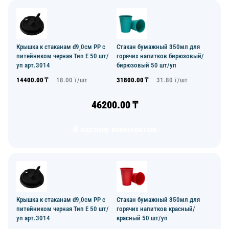
Крышка к стаканам d9,0см PP с
Стакан бумажный 350мл для
питейником черная Тип Е 50 шт/
горячих напитков бирюзовый/
уп арт.3014
бирюзовый 50 шт/уп
14400.00
₸
18.00
₸/
шт
31800.00
₸
31.80
₸/
шт
46200.00
₸
В корзину комплектом
Крышка к стаканам d9,0см PP с
Стакан бумажный 350мл для
питейником черная Тип Е 50 шт/
горячих напитков красный/
уп арт.3014
красный 50 шт/уп