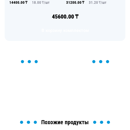
14400.00
₸
18.00
₸/
шт
31200.00
₸
31.20
₸/
шт
45600.00
₸
В корзину комплектом
ОСТАВЬТЕ ЗАЯВКУ
Мы вам перезвоним в течение 1 минуты и поможем
найти или оформить нужный товар!
Загрузка формы...
Похожие продукты