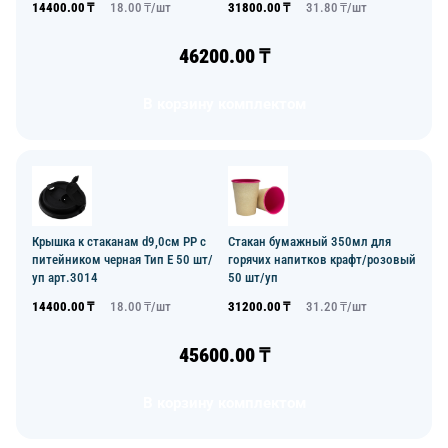
14400.00
₸
18.00
₸/
шт
31800.00
₸
31.80
₸/
шт
46200.00
₸
В корзину комплектом
Крышка к стаканам d9,0см PP с
Стакан бумажный 350мл для
питейником черная Тип Е 50 шт/
горячих напитков крафт/розовый
уп арт.3014
50 шт/уп
14400.00
₸
18.00
₸/
шт
31200.00
₸
31.20
₸/
шт
45600.00
₸
В корзину комплектом