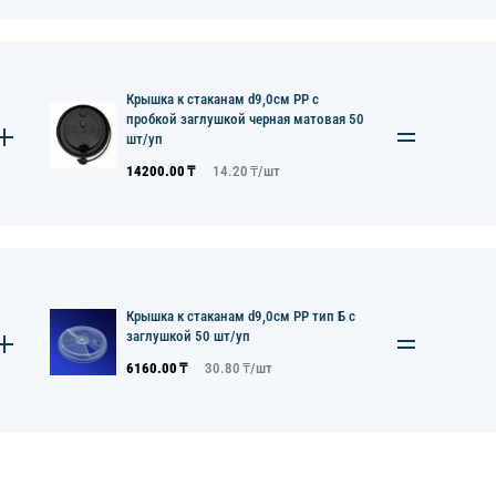
Крышка к стаканам d9,0см PP с
пробкой заглушкой черная матовая 50
шт/уп
14200.00
₸
14.20
₸/
шт
Крышка к стаканам d9,0см PP тип Б с
заглушкой 50 шт/уп
6160.00
₸
30.80
₸/
шт