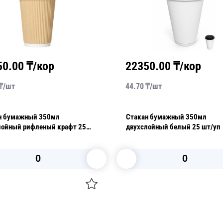
22350.00
₸/кор
19187.50
₸/кор
44.70
₸/
шт
30.70
₸/
шт
Стакан бумажный 350мл
Стакан бумажный 250м
двухслойный белый 25 шт/уп
двухслойный
В корзину
В корзину