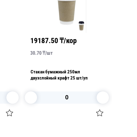
17900.00
₸/кор
3
17.90
₸/
шт
7
л
Стакан бумажный 250мл для
С
 крафт 25 шт/уп
горячих напитков coffee take away 50
т
шт/уп
В корзину