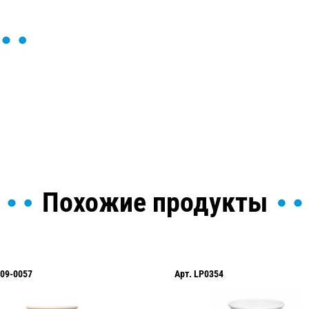
ы и поможем найти или
Похожие продукты
Арт.
LP0354
Арт.
LP0255