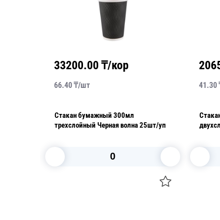
р
20650.00
₸/кор
41.30
₸/
шт
0мл
Стакан бумажный 350мл
олна 25шт/уп
двухслойный рифленый крафт 25
шт/уп 500шт/кор
В корзину