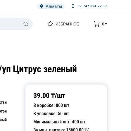
Алматы
+7 747 094 22 07
0
0
ИЗБРАННОЕ
0
₸
НАРИЯ
ПЛЕНКА
СПЕЦОДЕЖДА ОДНОРАЗОВАЯ
/уп Цитрус зеленый
39.00
₸/
шт
стан
В коробке:
800
шт
ртон
В упаковке:
50
шт
еный
Минимальный опт:
400
шт
За мин. партию:
15600.00
₸/