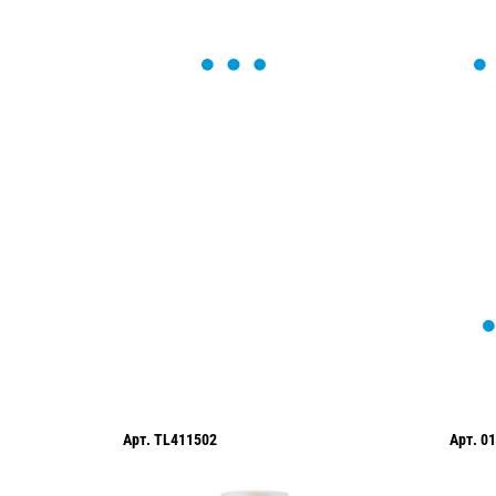
ОСТАВЬТЕ ЗАЯВКУ
Мы вам перезвоним в течение 1 минут
оформить нужный товар!
Арт.
0109-0057