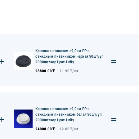
Крышка к стаканам d9,0см PP с
откидным питейником черная 50шт/уп
2000шт/кор Upax-Unity
23800.00
₸
11.90
₸/
шт
Крышка к стаканам d9,0см PP с
откидным питейником белая 50шт/уп
2000шт/кор Upax-Unity
24000.00
₸
12.00
₸/
шт