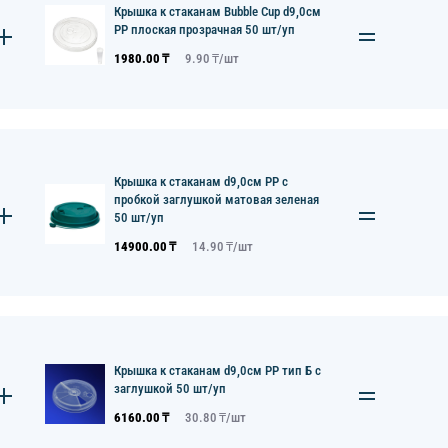
Крышка к стаканам Bubble Cup d9,0см
PP плоская прозрачная 50 шт/уп
1980.00
₸
9.90
₸/
шт
Крышка к стаканам d9,0см PP с
пробкой заглушкой матовая зеленая
50 шт/уп
14900.00
₸
14.90
₸/
шт
Крышка к стаканам d9,0см PP тип Б с
заглушкой 50 шт/уп
6160.00
₸
30.80
₸/
шт