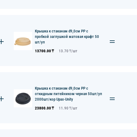
Крышка к стаканам d9,0см PP с
пробкой заглушкой матовая крафт 50
шт/уп
13700.00
₸
13.70
₸/
шт
Крышка к стаканам d9,0см PP с
откидным питейником черная 50шт/уп
2000шт/кор Upax-Unity
23800.00
₸
11.90
₸/
шт