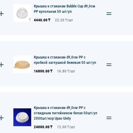
Крышка к стаканам Bubble Cup d9,0см
PP купольная 50 шт/уп
4440.00
₸
22.20
₸/
шт
Крышка к стаканам d9,0см PP с
пробкой заглушкой бежевая 50 шт/уп
16800.00
₸
16.80
₸/
шт
Крышка к стаканам d9,0см PP с
откидным питейником белая 50шт/уп
2000шт/кор Upax-Unity
24000.00
₸
12.00
₸/
шт