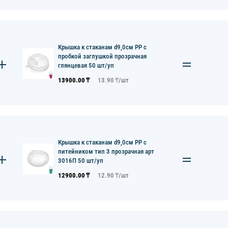
Крышка к стаканам d9,0см PP с
пробкой заглушкой прозрачная
глянцевая 50 шт/уп
13900.00
₸
13.90
₸/
шт
Крышка к стаканам d9,0см PP с
питейником тип 3 прозрачная арт
3016П 50 шт/уп
12900.00
₸
12.90
₸/
шт