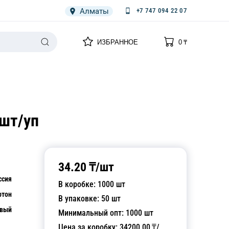
Алматы
+7 747 094 22 07
0
0
ИЗБРАННОЕ
0
₸
НАРИЯ
ПЛЕНКА
СПЕЦОДЕЖДА ОДНОРАЗОВАЯ
 шт/уп
34.20
₸/
шт
ссия
В коробке:
1000
шт
ртон
В упаковке:
50
шт
овый
Минимальный опт:
1000
шт
Цена за коробку:
34200.00
₸/