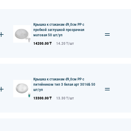
Крышка к стаканам d9,0см PP с
пробкой заглушкой прозрачная
матовая 50 шт/уп
14200.00
₸
14.20
₸/
шт
Крышка к стаканам d9,0см PP с
питейником тип 3 белая арт 3016Б 50
шт/уп
13300.00
₸
13.30
₸/
шт