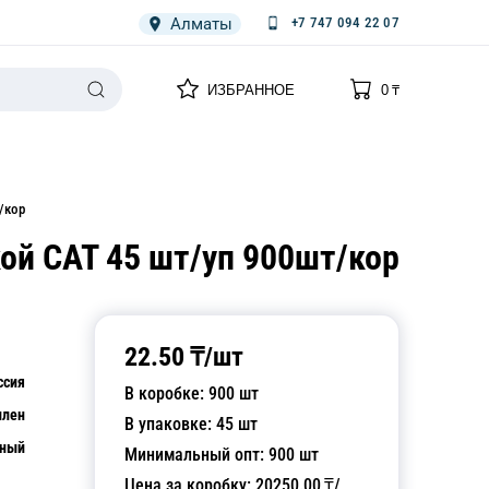
Алматы
+7 747 094 22 07
0
0
ИЗБРАННОЕ
0
₸
НАРИЯ
ПЛЕНКА
СПЕЦОДЕЖДА ОДНОРАЗОВАЯ
/кор
ой CAT 45 шт/уп 900шт/кор
22.50
₸/
шт
ссия
В коробке:
900
шт
илен
В упаковке:
45
шт
чный
Минимальный опт:
900
шт
Цена за коробку:
20250.00
₸/