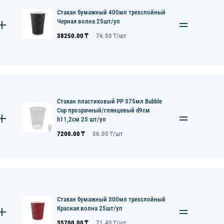
Стакан бумажный 400мл трехслойный
Черная волна 25шт/уп
38250.00
₸
76.50
₸/
шт
Стакан пластиковый PP 375мл Bubble
Cup прозрачный/глянцевый d9см
h11,2см 25 шт/уп
7200.00
₸
36.00
₸/
шт
Стакан бумажный 300мл трехслойный
Красная волна 25шт/уп
35700.00
₸
71.40
₸/
шт