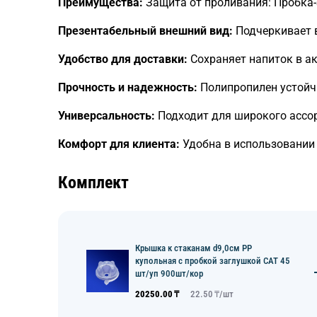
Преимущества:
Защита от проливания: Пробка-
Презентабельный внешний вид:
Подчеркивает в
Удобство для доставки:
Сохраняет напиток в а
Прочность и надежность:
Полипропилен устойч
Универсальность:
Подходит для широкого ассор
Комфорт для клиента:
Удобна в использовании к
Комплект
Крышка к стаканам d9,0см PP
купольная с пробкой заглушкой CAT 45
шт/уп 900шт/кор
20250.00
₸
22.50
₸/
шт