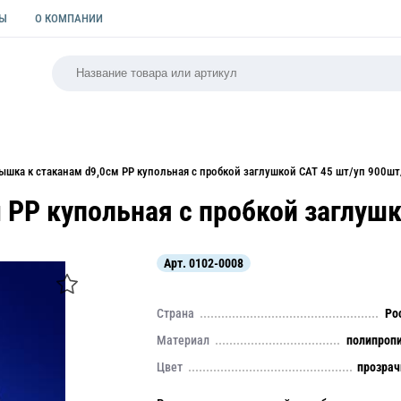
ТЫ
О КОМПАНИИ
РСАЛЬНАЯ
ПАКЕТЫ
ФОРМЫ ДЛЯ ВЫПЕЧКИ
КУЛИ
ышка к стаканам d9,0см PP купольная с пробкой заглушкой CAT 45 шт/уп 900шт
 PP купольная с пробкой заглушк
Арт.
0102-0008
Страна
Ро
Материал
полипроп
Цвет
прозра