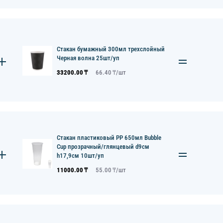
Стакан бумажный 300мл трехслойный
Черная волна 25шт/уп
33200.00
₸
66.40
₸/
шт
Стакан пластиковый PP 650мл Bubble
Cup прозрачный/глянцевый d9см
h17,9см 10шт/уп
11000.00
₸
55.00
₸/
шт