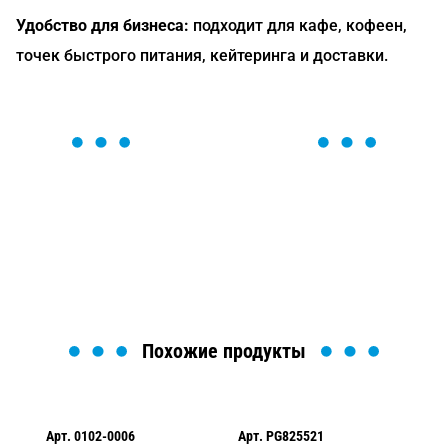
Удобство для бизнеса:
подходит для кафе, кофеен,
точек быстрого питания, кейтеринга и доставки.
ОСТАВЬТЕ ЗАЯВКУ
Мы вам перезвоним в течение 1 минуты и поможем
найти или оформить нужный товар!
Загрузка формы...
Похожие продукты
Арт.
0102-0006
Арт.
PG825521
Ар