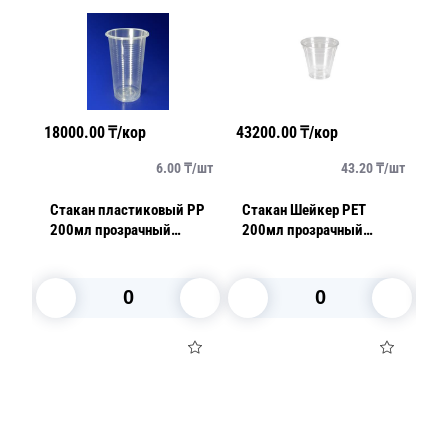
18000.00
₸/кор
43200.00
₸/кор
13
/
шт
6.00
₸/
шт
43.20
₸/
шт
PP
Стакан пластиковый PP
Стакан Шейкер PET
К
200мл прозрачный
200мл прозрачный
d
ый
эконом 100 шт/уп 3000
d9,5см 50 шт/уп 1000шт/
пр
п
шт/кор ПолиЭр
кор ПолиЭр
от
1
В корзину
В корзину