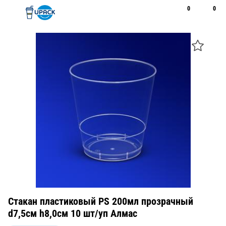
0
0
Рус
Қаз
Открыть поиск
Позвонить
+7 747 094 22 07
Стакан пластиковый PS 200мл прозрачный
d7,5см h8,0см 10 шт/уп Алмас