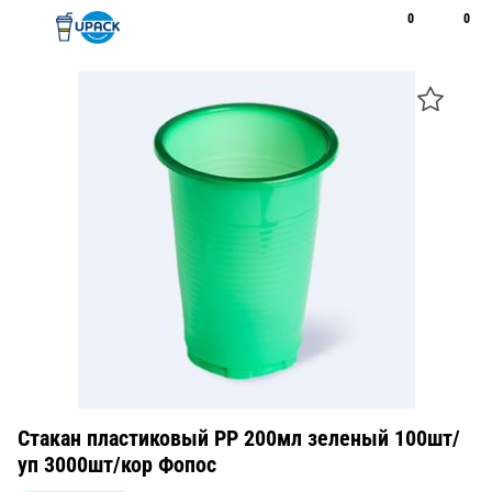
0
0
Рус
Қаз
Открыть поиск
Позвонить
+7 747 094 22 07
Стакан пластиковый PP 200мл зеленый 100шт/
уп 3000шт/кор Фопос