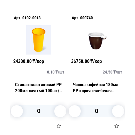
Арт.
0102-0013
Арт.
000740
Ар
24300.00
₸/кор
36750.00
₸/кор
24
/
шт
8.10
₸/
шт
24.50
₸/
шт
Стакан пластиковый PP
Чашка кофейная 180мл
С
200мл желтый 100шт/уп
PP коричнево-белая
5
ty
3000шт/кор Фопос
50шт/уп
1
В корзину
В корзину