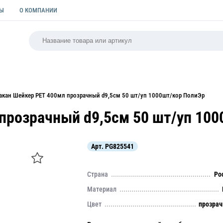
ТЫ
О КОМПАНИИ
РСАЛЬНАЯ
ПАКЕТЫ
ФОРМЫ ДЛЯ ВЫПЕЧКИ
КУЛИ
акан Шейкер PET 400мл прозрачный d9,5см 50 шт/уп 1000шт/кор ПолиЭр
прозрачный d9,5см 50 шт/уп 10
Арт.
PG825541
Страна
Ро
Материал
Цвет
прозра