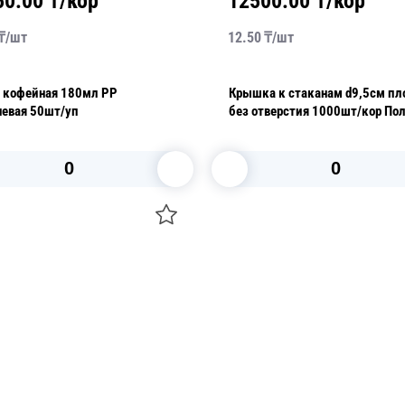
50.00
₸/кор
12500.00
₸/кор
₸/
шт
12.50
₸/
шт
кофейная 180мл PP
Крышка к стаканам d9,5см пл
коричневая 50шт/уп
без отверстия 1000шт/кор По
В корзину
В корзину
О НАС
 средства для ухода
ДОСТАВКА И ОПЛАТА
ля праздника
РЕКВИЗИТЫ