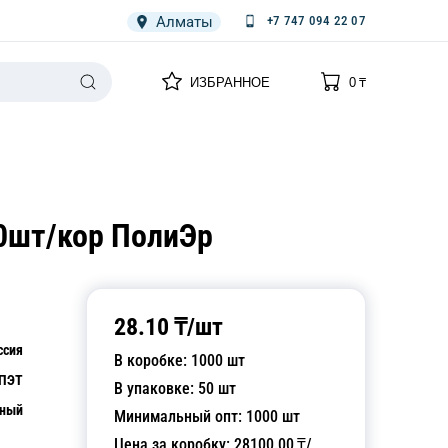
Алматы
+7 747 094 22 07
0
0
ИЗБРАННОЕ
0
₸
НАРИЯ
ПЛЕНКА
СПЕЦОДЕЖДА ОДНОРАЗОВАЯ
00шт/кор ПолиЭр
28.10
₸/
шт
ссия
В коробке:
1000
шт
ПЭТ
В упаковке:
50
шт
чный
Минимальный опт:
1000
шт
Цена за коробку:
28100.00
₸/