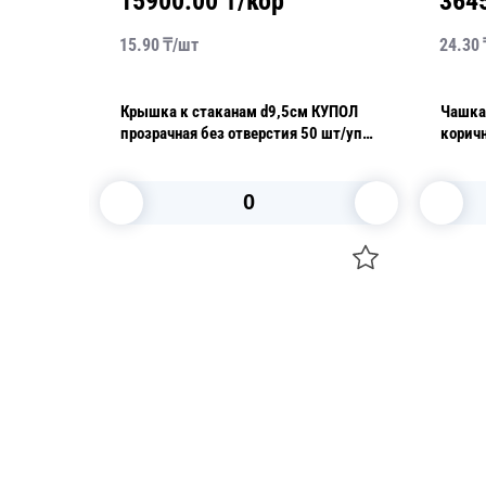
15900.00
₸/кор
364
15.90
₸/
шт
24.30
Крышка к стаканам d9,5см КУПОЛ
Чашка 
прозрачная без отверстия 50 шт/уп
Upax-Unity
В корзину
Посуда для приготовления пищи
Свечи
Маски
Уборка и
Для кондитеров
Товары д