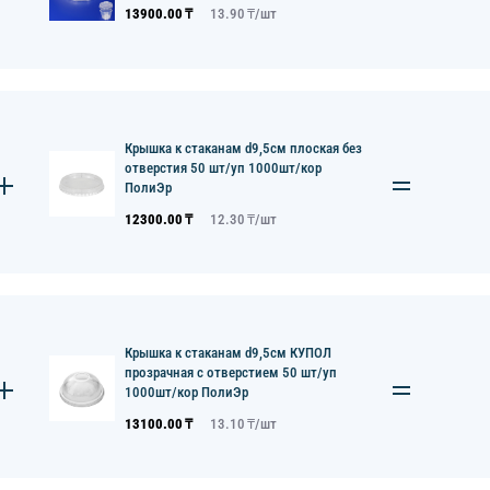
13900.00
₸
13.90
₸/
шт
Крышка к стаканам d9,5см плоская без
отверстия 50 шт/уп 1000шт/кор
ПолиЭр
12300.00
₸
12.30
₸/
шт
Крышка к стаканам d9,5см КУПОЛ
прозрачная с отверстием 50 шт/уп
1000шт/кор ПолиЭр
13100.00
₸
13.10
₸/
шт