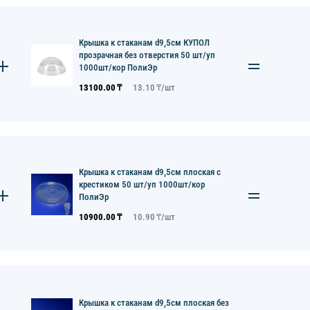
Крышка к стаканам d9,5см КУПОЛ
прозрачная без отверстия 50 шт/уп
1000шт/кор ПолиЭр
13100.00
₸
13.10
₸/
шт
Крышка к стаканам d9,5см плоская с
крестиком 50 шт/уп 1000шт/кор
ПолиЭр
10900.00
₸
10.90
₸/
шт
Крышка к стаканам d9,5см плоская без