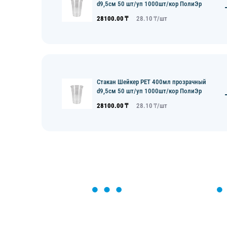
d9,5см 50 шт/уп 1000шт/кор ПолиЭр
28100.00
₸
28.10
₸/
шт
Стакан Шейкер PET 400мл прозрачный
d9,5см 50 шт/уп 1000шт/кор ПолиЭр
28100.00
₸
28.10
₸/
шт
ОСТАВЬТЕ ЗАЯВКУ
Мы вам перезвоним в течение 1 минут