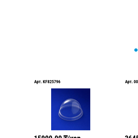
оформить нужный товар!
Арт.
KF825796
Арт.
00