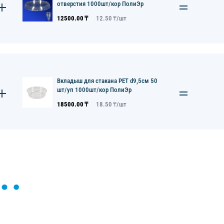
отверстия 1000шт/кор ПолиЭр
12500.00
₸
12.50
₸/
шт
Вкладыш для стакана РЕТ d9,5см 50
шт/уп 1000шт/кор ПолиЭр
18500.00
₸
18.50
₸/
шт
ы и поможем найти или