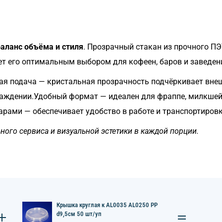
аланс объёма и стиля
. Прозрачный стакан из прочного П
ет его оптимальным выбором для кофеен, баров и заведений
я подача — кристальная прозрачность подчёркивает внеш
лаждении.Удобный формат — идеален для фраппе, милкшей
рами — обеспечивает удобство в работе и транспортировк
ного сервиса и визуальной эстетики в каждой порции.
Крышка круглая к AL0035 AL0250 PP
d9,5см 50 шт/уп