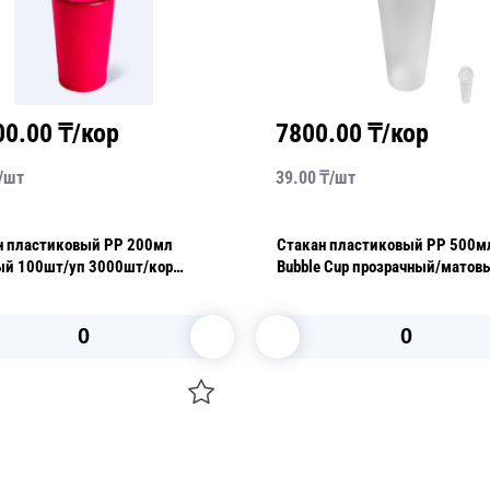
00.00
₸/кор
7800.00
₸/кор
/
шт
39.00
₸/
шт
н пластиковый PP 200мл
Стакан пластиковый PP 500м
00шт/кор
Bubble Cup прозрачный/матов
d9см h13,5см 20 шт/уп
В корзину
В корзину