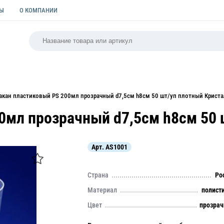
ТЫ
О КОМПАНИИ
РСАЛЬНАЯ
ПАКЕТЫ
ФОРМЫ ДЛЯ ВЫПЕЧКИ
КУЛИ
акан пластиковый PS 200мл прозрачный d7,5см h8см 50 шт/уп плотный Крист
0мл прозрачный d7,5см h8см 50 
Арт.
AS1001
Страна
Ро
Материал
полист
Цвет
прозра