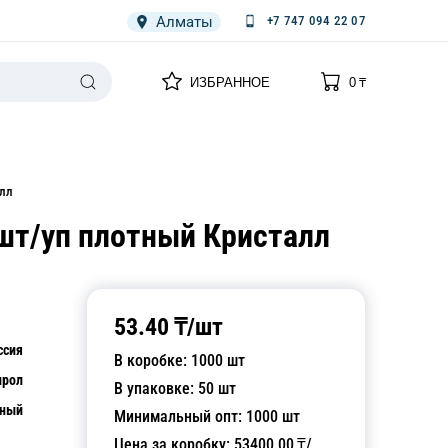
Алматы
+7 747 094 22 07
0
0
ИЗБРАННОЕ
0
₸
НАРИЯ
ПЛЕНКА
СПЕЦОДЕЖДА ОДНОРАЗОВАЯ
алл
шт/уп плотный Кристалл
53.40
₸/
шт
ссия
В коробке:
1000
шт
ирол
В упаковке:
50
шт
чный
Минимальный опт:
1000
шт
Цена за коробку:
53400.00
₸/