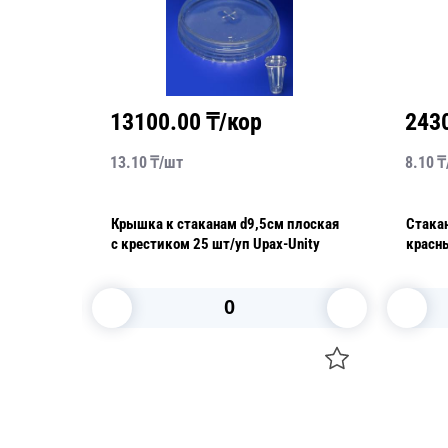
13100.00
₸/кор
243
13.10
₸/
шт
8.10
₸
up
Крышка к стаканам d9,5см плоская
Стака
шт/уп
с крестиком 25 шт/уп Upax-Unity
красный 100шт/уп 30
Фопос
В корзину