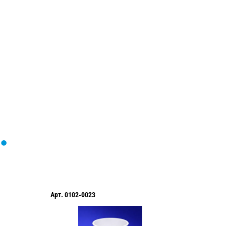
Загрузка
формы...
Арт.
0102-0023
Арт.
PG0