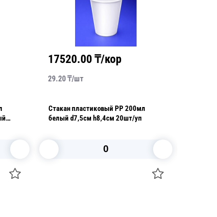
17520.00
₸/кор
2280
29.20
₸/
шт
5.70
₸/
л
Стакан пластиковый PP 200мл
Стакан 
ый
белый d7,5см h8,4см 20шт/уп
В корзину