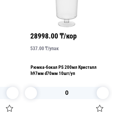
28998.00
₸/кор
2810
537.00
₸/
упак
28.10
₸/
Рюмка-бокал PS 200мл Кристалл
Стакан 
h97мм d70мм 10шт/уп
прозрач
1000шт/
В корзину