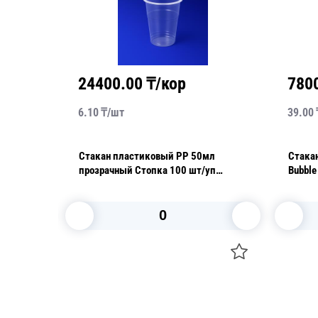
24400.00
₸/кор
780
6.10
₸/
шт
39.00
0мл
Стакан пластиковый PP 50мл
Стака
прозрачный Стопка 100 шт/уп
Bubbl
ФОПОС
d9см h
В корзину