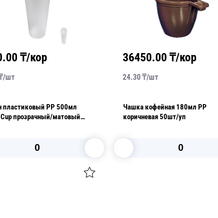
0.00
₸/кор
36450.00
₸/кор
₸/
шт
24.30
₸/
шт
н пластиковый PP 500мл
Чашка кофейная 180мл PP
e Cup прозрачный/матовый
коричневая 50шт/уп
13,5см 20 шт/уп
В корзину
В корзину