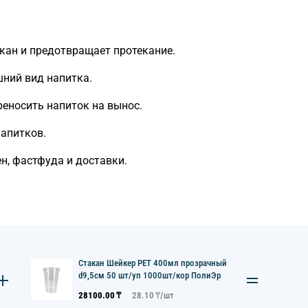
ан и предотвращает протекание.
ний вид напитка.
еносить напиток на вынос.
апитков.
, фастфуда и доставки.
Стакан Шейкер PET 400мл прозрачный
d9,5см 50 шт/уп 1000шт/кор ПолиЭр
28100.00
₸
28.10
₸/
шт