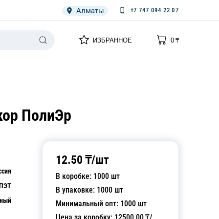
Алматы
+7 747 094 22 07
0
0
ИЗБРАННОЕ
0
₸
НАРИЯ
ПЛЕНКА
СПЕЦОДЕЖДА ОДНОРАЗОВАЯ
кор ПолиЭр
12.50
₸/
шт
ссия
В коробке:
1000
шт
ПЭТ
В упаковке:
1000
шт
чный
Минимальный опт:
1000
шт
Цена за коробку:
12500.00
₸/