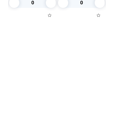
кор ПолиЭр
В корзину
В корзину
Посуда для приготовления пищи
Маски
Для кондитеров
TRAMONTINA
Свечи
Уборка и средства для ухода
Товары для праздника
Вакансии компании