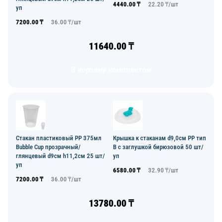
4440.00
₸
22.20
₸/
шт
уп
7200.00
₸
36.00
₸/
шт
11640.00
₸
В корзину комплектом
Стакан пластиковый PP 375мл
Крышка к стаканам d9,0см PP тип
Bubble Cup прозрачный/
В с заглушкой бирюзовой 50 шт/
глянцевый d9см h11,2см 25 шт/
уп
уп
6580.00
₸
32.90
₸/
шт
7200.00
₸
36.00
₸/
шт
13780.00
₸