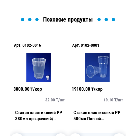
Похожие продукты
Арт.
0102-0016
Арт.
0102-0001
Ар
8000.00
₸/кор
19100.00
₸/кор
21
/
шт
32.00
₸/
шт
19.10
₸/
шт
Стакан пластиковый PP
Стакан пластиковый PP
С
380мл прозрачный/
500мл Пивной
2
шт/
матовый d9см h11,0см
прозрачный d9,5см
5с
10 шт/уп
эконом 50шт/уп 1000шт/