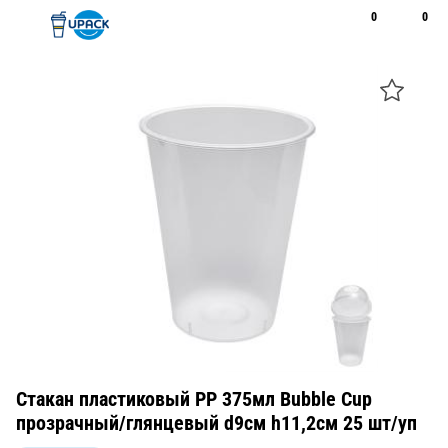
0
0
Рус
Қаз
Открыть поиск
Позвонить
+7 747 094 22 07
Стакан пластиковый PP 375мл Bubble Cup
прозрачный/глянцевый d9см h11,2см 25 шт/уп