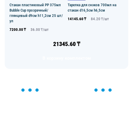
Стакан пластиковый PP 375мл
Тарелка для снэков 700мл на
Bubble Cup прозрачный/
стакан d16,5см h6,5см
глянцевый d9см h11,2см 25 шт/
14145.60
₸
84.20
₸/
шт
уп
7200.00
₸
36.00
₸/
шт
21345.60
₸
В корзину комплектом
ОСТАВЬТЕ ЗАЯВКУ
Мы вам перезвоним в течение 1 минуты и поможем
найти или оформить нужный товар!
Загрузка формы...