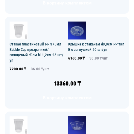
В корзину комплектом
Стакан пластиковый PP 375мл
Крышка к стаканам d9,0см PP тип
Bubble Cup прозрачный/
Б с заглушкой 50 шт/уп
глянцевый d9см h11,2см 25 шт/
6160.00
₸
30.80
₸/
шт
уп
7200.00
₸
36.00
₸/
шт
13360.00
₸
В корзину комплектом