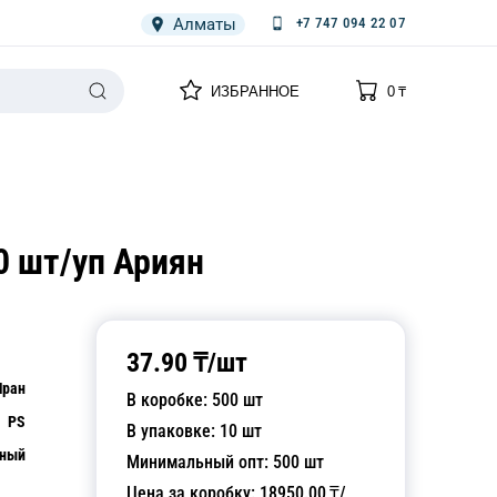
Алматы
+7 747 094 22 07
0
0
ИЗБРАННОЕ
0
₸
НАРИЯ
ПЛЕНКА
СПЕЦОДЕЖДА ОДНОРАЗОВАЯ
0 шт/уп Ариян
37.90
₸/
шт
Иран
В коробке:
500
шт
PS
В упаковке:
10
шт
чный
Минимальный опт:
500
шт
Цена за коробку:
18950.00
₸/