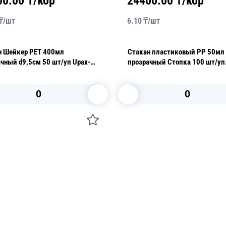
00.00
₸/кор
24400.00
₸/кор
₸/
шт
6.10
₸/
шт
н Шейкер PET 400мл
Стакан пластиковый PP 50мл
чный d9,5см 50 шт/уп Upax-
прозрачный Стопка 100 шт/уп
ФОПОС
В корзину
В корзину
О НАС
 средства для ухода
ДОСТАВКА И ОПЛАТА
ля праздника
РЕКВИЗИТЫ