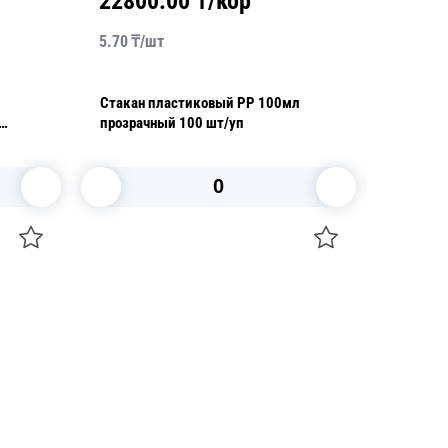
22800.00
₸/кор
1590
5.70
₸/
шт
15.90
₸/
Стакан пластиковый PP 100мл
Крышка 
прозрачный 100 шт/уп
прозрач
Upax-Un
В корзину
+7 747 094 22 07
Звоните по телефону