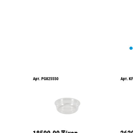
оформить нужный товар!
Арт.
PG825550
Арт.
K