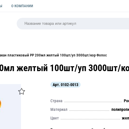
ТЫ
О КОМПАНИИ
РСАЛЬНАЯ
ПАКЕТЫ
ФОРМЫ ДЛЯ ВЫПЕЧКИ
КУЛИ
акан пластиковый PP 200мл желтый 100шт/уп 3000шт/кор Фопос
00мл желтый 100шт/уп 3000шт/к
Арт.
0102-0013
Страна
Ро
Материал
полипроп
Цвет
жел