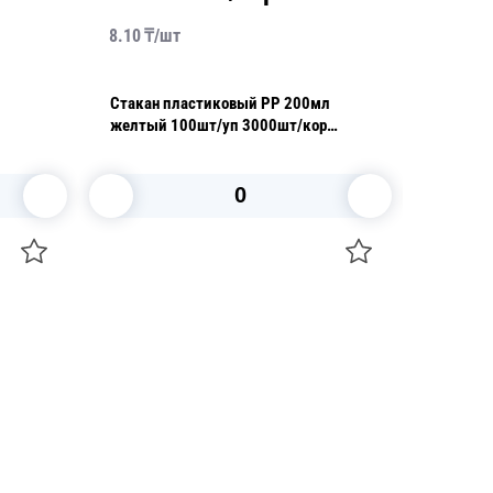
8.10
₸/
шт
28.10
₸/
Стакан пластиковый PP 200мл
Стакан 
желтый 100шт/уп 3000шт/кор
прозрач
Фопос
1000шт/
В корзину
+7 747 094 22 07
Звоните по телефону