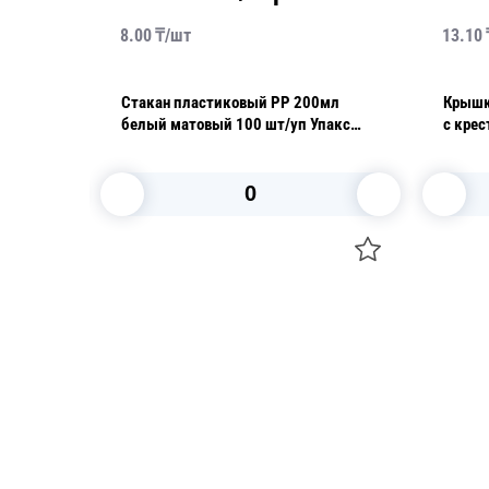
8.00
₸/
шт
13.10
плоская
Стакан пластиковый PP 200мл
Крышк
т/кор
белый матовый 100 шт/уп Упакс
с крес
Юнити
В корзину
Посуда для приготовления пищи
Свечи
Маски
Уборка и
Для кондитеров
Товары д
TRAMONTINA
Вакансии