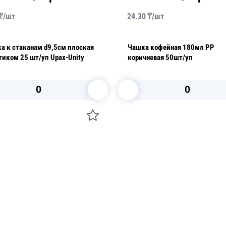
₸/
шт
24.30
₸/
шт
а к стаканам d9,5см плоская
Чашка кофейная 180мл PP
тиком 25 шт/уп Upax-Unity
коричневая 50шт/уп
В корзину
В корзину
О НАС
 средства для ухода
ДОСТАВКА И ОПЛАТА
ля праздника
РЕКВИЗИТЫ
 компании
КОНТАКТЫ