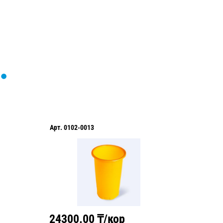
Арт.
0102-0013
Арт.
PG8
24300.00
₸/кор
2810