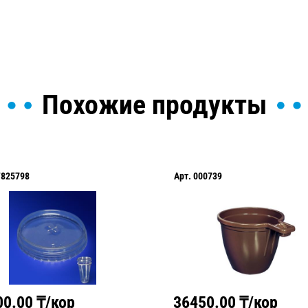
Похожие продукты
F825798
Арт.
000739
00.00
₸/кор
36450.00
₸/кор