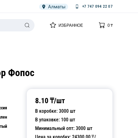
Алматы
+7 747 094 22 07
0
0
ИЗБРАННОЕ
0
₸
НАРИЯ
ПЛЕНКА
СПЕЦОДЕЖДА ОДНОРАЗОВАЯ
ор Фопос
8.10
₸/
шт
ссия
В коробке:
3000
шт
илен
В упаковке:
100
шт
тый
Минимальный опт:
3000
шт
Цена за коробку:
24300.00
₸/