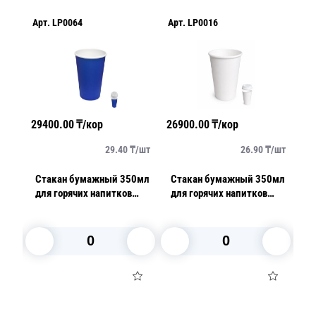
Арт.
LP0064
Арт.
LP0016
Ар
29400.00
₸/кор
26900.00
₸/кор
19
/
шт
29.40
₸/
шт
26.90
₸/
шт
0мл
Стакан бумажный 350мл
Стакан бумажный 350мл
С
для горячих напитков
для горячих напитков
дл
синий 50 шт/уп
белый 50шт/уп
В корзину
В корзину