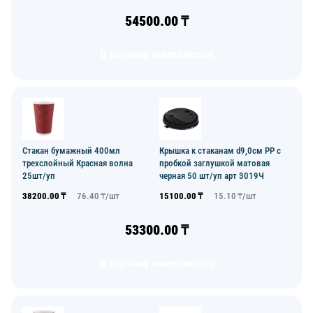
54500.00
₸
В корзину комплектом
Стакан бумажный 400мл
Крышка к стаканам d9,0см PP с
трехслойный Красная волна
пробкой заглушкой матовая
25шт/уп
черная 50 шт/уп арт 3019Ч
38200.00
₸
76.40
₸/
шт
15100.00
₸
15.10
₸/
шт
53300.00
₸
В корзину комплектом