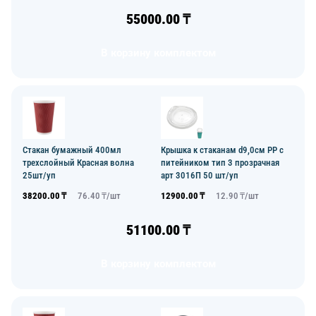
55000.00
₸
В корзину комплектом
Стакан бумажный 400мл
Крышка к стаканам d9,0см PP с
трехслойный Красная волна
питейником тип 3 прозрачная
25шт/уп
арт 3016П 50 шт/уп
38200.00
₸
76.40
₸/
шт
12900.00
₸
12.90
₸/
шт
51100.00
₸
В корзину комплектом