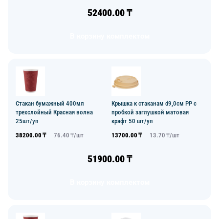
52400.00
₸
В корзину комплектом
Стакан бумажный 400мл
Крышка к стаканам d9,0см PP с
трехслойный Красная волна
пробкой заглушкой матовая
25шт/уп
крафт 50 шт/уп
38200.00
₸
76.40
₸/
шт
13700.00
₸
13.70
₸/
шт
51900.00
₸
В корзину комплектом