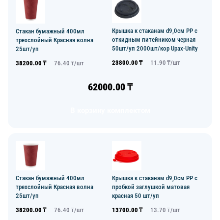
Крышка к стаканам d9,0см PP с
Стакан бумажный 400мл
откидным питейником черная
трехслойный Красная волна
50шт/уп 2000шт/кор Upax-Unity
25шт/уп
23800.00
₸
11.90
₸/
шт
38200.00
₸
76.40
₸/
шт
62000.00
₸
В корзину комплектом
Стакан бумажный 400мл
Крышка к стаканам d9,0см PP с
трехслойный Красная волна
пробкой заглушкой матовая
25шт/уп
красная 50 шт/уп
38200.00
₸
76.40
₸/
шт
13700.00
₸
13.70
₸/
шт