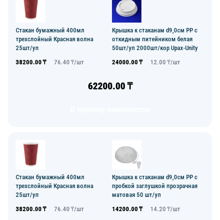
Стакан бумажный 400мл
Крышка к стаканам d9,0см PP с
трехслойный Красная волна
откидным питейником белая
25шт/уп
50шт/уп 2000шт/кор Upax-Unity
38200.00
₸
76.40
₸/
шт
24000.00
₸
12.00
₸/
шт
62200.00
₸
В корзину комплектом
Стакан бумажный 400мл
Крышка к стаканам d9,0см PP с
трехслойный Красная волна
пробкой заглушкой прозрачная
25шт/уп
матовая 50 шт/уп
38200.00
₸
76.40
₸/
шт
14200.00
₸
14.20
₸/
шт