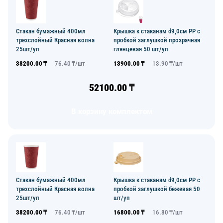
Стакан бумажный 400мл
Крышка к стаканам d9,0см PP с
трехслойный Красная волна
пробкой заглушкой прозрачная
25шт/уп
глянцевая 50 шт/уп
38200.00
₸
76.40
₸/
шт
13900.00
₸
13.90
₸/
шт
52100.00
₸
В корзину комплектом
Стакан бумажный 400мл
Крышка к стаканам d9,0см PP с
трехслойный Красная волна
пробкой заглушкой бежевая 50
25шт/уп
шт/уп
38200.00
₸
76.40
₸/
шт
16800.00
₸
16.80
₸/
шт