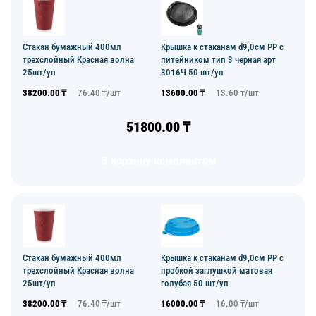
Стакан бумажный 400мл
Крышка к стаканам d9,0см PP с
трехслойный Красная волна
питейником тип 3 черная арт
25шт/уп
3016Ч 50 шт/уп
38200.00
₸
76.40
₸/
шт
13600.00
₸
13.60
₸/
шт
51800.00
₸
В корзину комплектом
Стакан бумажный 400мл
Крышка к стаканам d9,0см PP с
трехслойный Красная волна
пробкой заглушкой матовая
25шт/уп
голубая 50 шт/уп
38200.00
₸
76.40
₸/
шт
16000.00
₸
16.00
₸/
шт