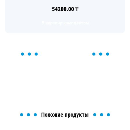
54200.00
₸
В корзину комплектом
ОСТАВЬТЕ ЗАЯВКУ
Мы вам перезвоним в течение 1 минуты и поможем
найти или оформить нужный товар!
Загрузка формы...
Похожие продукты