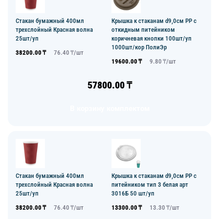
Стакан бумажный 400мл
Крышка к стаканам d9,0см PP с
трехслойный Красная волна
откидным питейником
25шт/уп
коричневая кнопки 100шт/уп
1000шт/кор ПолиЭр
38200.00
₸
76.40
₸/
шт
19600.00
₸
9.80
₸/
шт
57800.00
₸
В корзину комплектом
Стакан бумажный 400мл
Крышка к стаканам d9,0см PP с
трехслойный Красная волна
питейником тип 3 белая арт
25шт/уп
3016Б 50 шт/уп
38200.00
₸
76.40
₸/
шт
13300.00
₸
13.30
₸/
шт