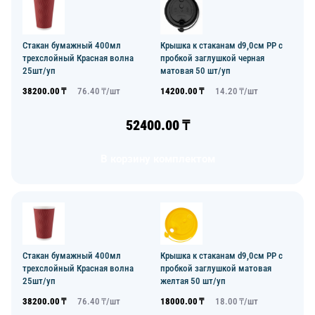
Стакан бумажный 400мл
Крышка к стаканам d9,0см PP с
трехслойный Красная волна
пробкой заглушкой черная
25шт/уп
матовая 50 шт/уп
38200.00
₸
76.40
₸/
шт
14200.00
₸
14.20
₸/
шт
52400.00
₸
В корзину комплектом
Стакан бумажный 400мл
Крышка к стаканам d9,0см PP с
трехслойный Красная волна
пробкой заглушкой матовая
25шт/уп
желтая 50 шт/уп
38200.00
₸
76.40
₸/
шт
18000.00
₸
18.00
₸/
шт