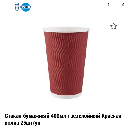
0
0
Рус
Қаз
Открыть поиск
Позвонить
+7 747 094 22 07
Стакан бумажный 400мл трехслойный Красная
волна 25шт/уп