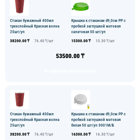
Стакан бумажный 400мл
Крышка к стаканам d9,0см PP с
трехслойный Красная волна
пробкой заглушкой матовая
25шт/уп
салатовая 50 шт/уп
38200.00
₸
76.40
₸/
шт
15300.00
₸
15.30
₸/
шт
53500.00
₸
В корзину комплектом
Стакан бумажный 400мл
Крышка к стаканам d9,0см PP с
трехслойный Красная волна
пробкой заглушкой матовая
25шт/уп
белая 50 шт/уп 3001М/Б
38200.00
₸
76.40
₸/
шт
16300.00
₸
16.30
₸/
шт