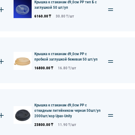
Крышка к стаканам d9,0см PP тип Б с
заглушкой 50 шт/уп
6160.00
₸
30.80
₸/
шт
Крышка к стаканам d9,0см PP с
пробкой заглушкой бежевая 50 шт/уп
16800.00
₸
16.80
₸/
шт
Крышка к стаканам d9,0см PP с
откидным питейником черная 50шт/уп
2000шт/кор Upax-Unity
23800.00
₸
11.90
₸/
шт