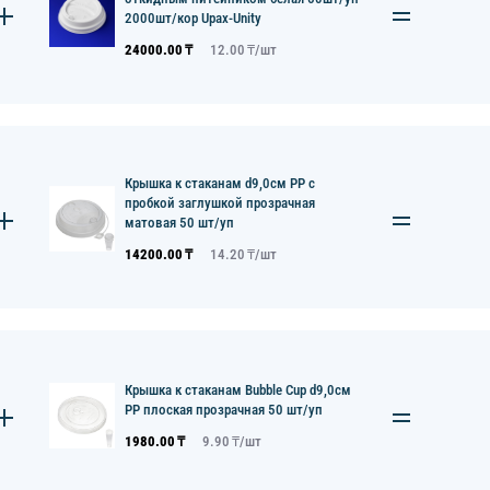
2000шт/кор Upax-Unity
24000.00
₸
12.00
₸/
шт
Крышка к стаканам d9,0см PP с
пробкой заглушкой прозрачная
матовая 50 шт/уп
14200.00
₸
14.20
₸/
шт
Крышка к стаканам Bubble Cup d9,0см
PP плоская прозрачная 50 шт/уп
1980.00
₸
9.90
₸/
шт