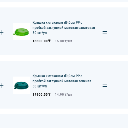
Крышка к стаканам d9,0см PP с
пробкой заглушкой матовая салатовая
50 шт/уп
15300.00
₸
15.30
₸/
шт
Крышка к стаканам d9,0см PP с
пробкой заглушкой матовая зеленая
50 шт/уп
14900.00
₸
14.90
₸/
шт