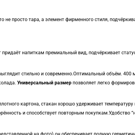
то не просто тара, а элемент фирменного стиля, подчёрки
 придаёт напиткам премиальный вид, подчёркивает статус
выглядит стильно и современно.Оптимальный объём. 400 
околада.
Универсальный размер
позволяет легко формиров
плотного картона, стакан хорошо удерживает температуру
рённость и способствует повторным покупкам.Удобство “н
едставленной на фото) он обеспечивает полную герметич