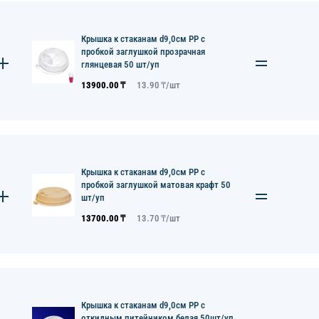
Крышка к стаканам d9,0см PP с
пробкой заглушкой прозрачная
глянцевая 50 шт/уп
13900.00
₸
13.90
₸/
шт
Крышка к стаканам d9,0см PP с
пробкой заглушкой матовая крафт 50
шт/уп
13700.00
₸
13.70
₸/
шт
Крышка к стаканам d9,0см PP с
откидным питейником белая 50шт/уп