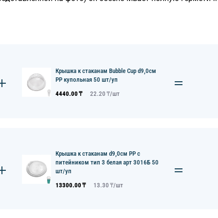
Крышка к стаканам Bubble Cup d9,0см
PP купольная 50 шт/уп
4440.00
₸
22.20
₸/
шт
Крышка к стаканам d9,0см PP с
питейником тип 3 белая арт 3016Б 50
шт/уп
13300.00
₸
13.30
₸/
шт