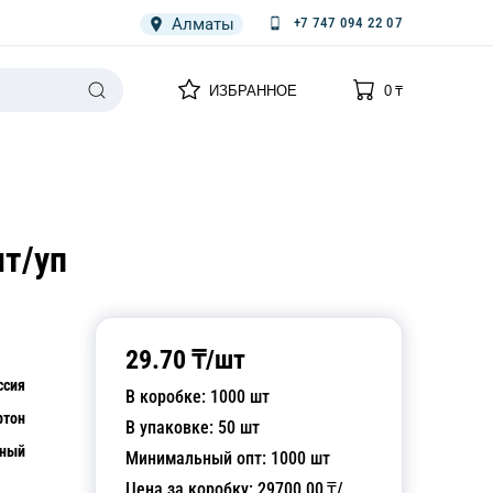
Алматы
+7 747 094 22 07
0
0
ИЗБРАННОЕ
0
₸
НАРИЯ
ПЛЕНКА
СПЕЦОДЕЖДА ОДНОРАЗОВАЯ
шт/уп
29.70
₸/
шт
ссия
В коробке:
1000
шт
ртон
В упаковке:
50
шт
рный
Минимальный опт:
1000
шт
Цена за коробку:
29700.00
₸/