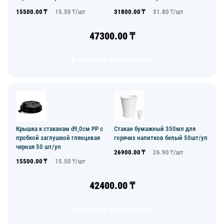
15500.00
₸
15.50
₸/
шт
31800.00
₸
31.80
₸/
шт
47300.00
₸
В корзину комплектом
Крышка к стаканам d9,0см PP с
Стакан бумажный 350мл для
пробкой заглушкой глянцевая
горячих напитков белый 50шт/уп
черная 50 шт/уп
26900.00
₸
26.90
₸/
шт
15500.00
₸
15.50
₸/
шт
42400.00
₸
В корзину комплектом