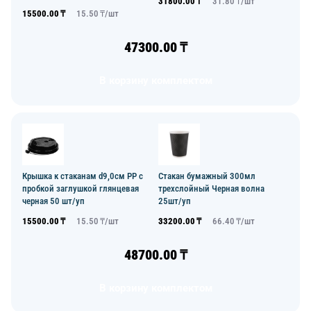
31800.00
₸
31.80
₸/
шт
15500.00
₸
15.50
₸/
шт
47300.00
₸
В корзину комплектом
Крышка к стаканам d9,0см PP с
Стакан бумажный 300мл
пробкой заглушкой глянцевая
трехслойный Черная волна
черная 50 шт/уп
25шт/уп
15500.00
₸
15.50
₸/
шт
33200.00
₸
66.40
₸/
шт
48700.00
₸
В корзину комплектом