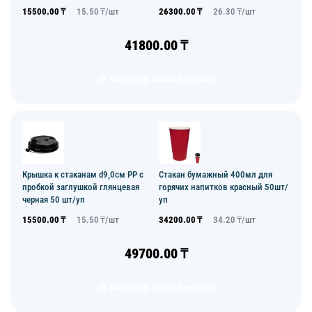
15500.00
₸
15.50
₸/
шт
26300.00
₸
26.30
₸/
шт
41800.00
₸
В корзину комплектом
Крышка к стаканам d9,0см PP с
Стакан бумажный 400мл для
пробкой заглушкой глянцевая
горячих напитков красный 50шт/
черная 50 шт/уп
уп
15500.00
₸
15.50
₸/
шт
34200.00
₸
34.20
₸/
шт
49700.00
₸
В корзину комплектом