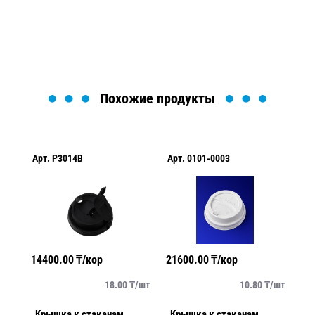
Загрузка формы...
Похожие продукты
Арт.
P3014B
Арт.
0101-0003
Арт.
0
14400.00
₸/кор
21600.00
₸/кор
20860
18.00
₸/
шт
10.80
₸/
шт
Крышка к стаканам
Крышка к стаканам
Крыш