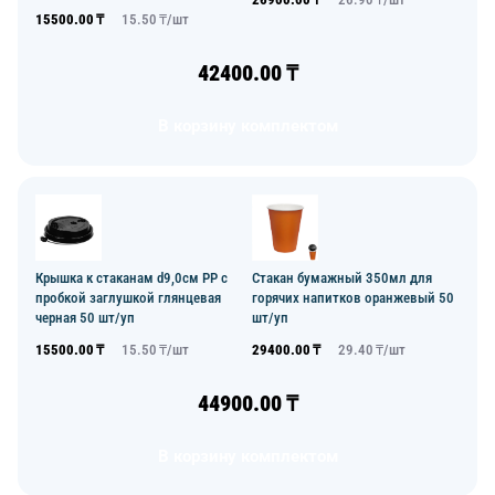
15500.00
₸
15.50
₸/
шт
42400.00
₸
В корзину комплектом
Крышка к стаканам d9,0см PP с
Стакан бумажный 350мл для
пробкой заглушкой глянцевая
горячих напитков оранжевый 50
черная 50 шт/уп
шт/уп
15500.00
₸
15.50
₸/
шт
29400.00
₸
29.40
₸/
шт
44900.00
₸
В корзину комплектом