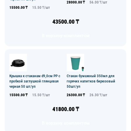
28000.00
₸
56.00
₸/
шт
15500.00
₸
15.50
₸/
шт
43500.00
₸
В корзину комплектом
Крышка к стаканам d9,0см PP с
Стакан бумажный 350мл для
пробкой заглушкой глянцевая
горячих напитков бирюзовый
черная 50 шт/уп
50шт/уп
15500.00
₸
15.50
₸/
шт
26300.00
₸
26.30
₸/
шт
41800.00
₸
В корзину комплектом