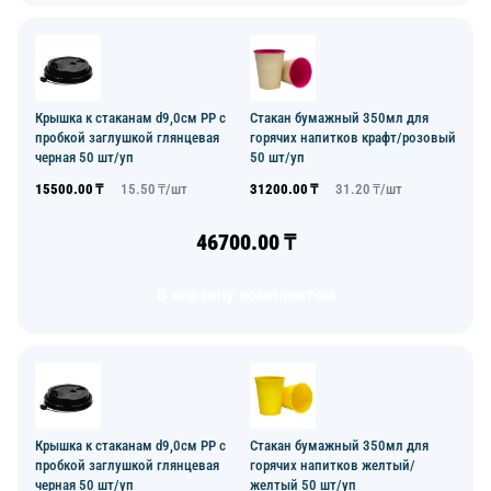
Крышка к стаканам d9,0см PP с
Стакан бумажный 350мл для
пробкой заглушкой глянцевая
горячих напитков крафт/розовый
черная 50 шт/уп
50 шт/уп
15500.00
₸
15.50
₸/
шт
31200.00
₸
31.20
₸/
шт
46700.00
₸
В корзину комплектом
Крышка к стаканам d9,0см PP с
Стакан бумажный 350мл для
пробкой заглушкой глянцевая
горячих напитков желтый/
черная 50 шт/уп
желтый 50 шт/уп