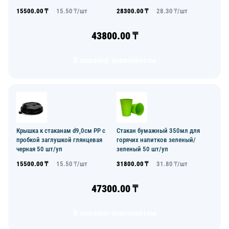
15500.00
₸
15.50
₸/
шт
28300.00
₸
28.30
₸/
шт
43800.00
₸
В корзину комплектом
Крышка к стаканам d9,0см PP с
Стакан бумажный 350мл для
пробкой заглушкой глянцевая
горячих напитков зеленый/
черная 50 шт/уп
зеленый 50 шт/уп
15500.00
₸
15.50
₸/
шт
31800.00
₸
31.80
₸/
шт
47300.00
₸
В корзину комплектом