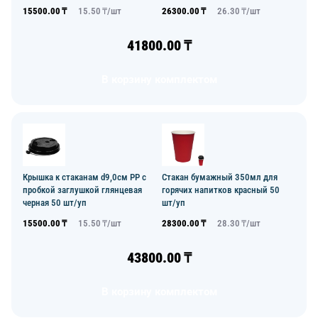
15500.00
₸
15.50
₸/
шт
26300.00
₸
26.30
₸/
шт
41800.00
₸
В корзину комплектом
Крышка к стаканам d9,0см PP с
Стакан бумажный 350мл для
пробкой заглушкой глянцевая
горячих напитков красный 50
черная 50 шт/уп
шт/уп
15500.00
₸
15.50
₸/
шт
28300.00
₸
28.30
₸/
шт
43800.00
₸
В корзину комплектом