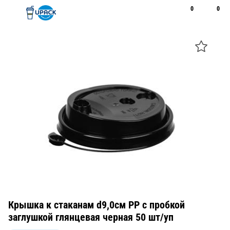
0
0
Рус
Қаз
Открыть поиск
Позвонить
+7 747 094 22 07
Крышка к стаканам d9,0см PP с пробкой
заглушкой глянцевая черная 50 шт/уп