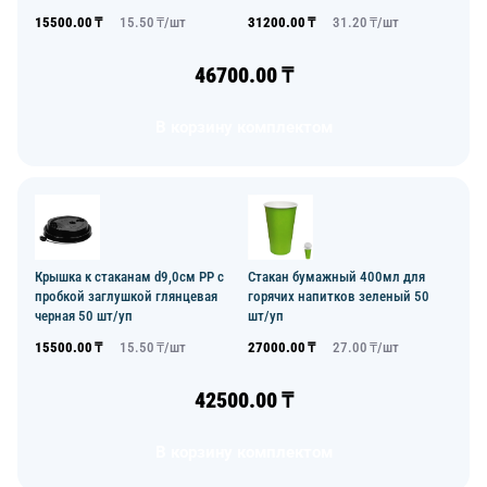
15500.00
₸
15.50
₸/
шт
31200.00
₸
31.20
₸/
шт
46700.00
₸
В корзину комплектом
Крышка к стаканам d9,0см PP с
Стакан бумажный 400мл для
пробкой заглушкой глянцевая
горячих напитков зеленый 50
черная 50 шт/уп
шт/уп
15500.00
₸
15.50
₸/
шт
27000.00
₸
27.00
₸/
шт
42500.00
₸
В корзину комплектом