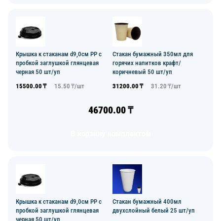
Крышка к стаканам d9,0см PP с
Стакан бумажный 350мл для
пробкой заглушкой глянцевая
горячих напитков крафт/
черная 50 шт/уп
коричневый 50 шт/уп
15500.00
₸
15.50
₸/
шт
31200.00
₸
31.20
₸/
шт
46700.00
₸
В корзину комплектом
Крышка к стаканам d9,0см PP с
Стакан бумажный 400мл
пробкой заглушкой глянцевая
двухслойный белый 25 шт/уп
черная 50 шт/уп