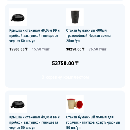
Крышка к стаканам d9,0см PP с
Стакан бумажный 400мл
пробкой заглушкой глянцевая
трехслойный Черная волна
черная 50 шт/уп
25шт/уп
15500.00
₸
15.50
₸/
шт
38250.00
₸
76.50
₸/
шт
53750.00
₸
В корзину комплектом
Крышка к стаканам d9,0см PP с
Стакан бумажный 350мл для
пробкой заглушкой глянцевая
горячих напитков крафт/красный
черная 50 шт/уп
50 шт/уп