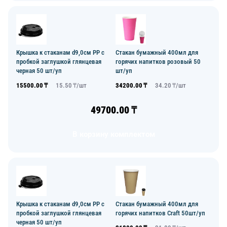
Крышка к стаканам d9,0см PP с
Стакан бумажный 400мл для
пробкой заглушкой глянцевая
горячих напитков розовый 50
черная 50 шт/уп
шт/уп
15500.00
₸
15.50
₸/
шт
34200.00
₸
34.20
₸/
шт
49700.00
₸
В корзину комплектом
Крышка к стаканам d9,0см PP с
Стакан бумажный 400мл для
пробкой заглушкой глянцевая
горячих напитков Craft 50шт/уп
черная 50 шт/уп