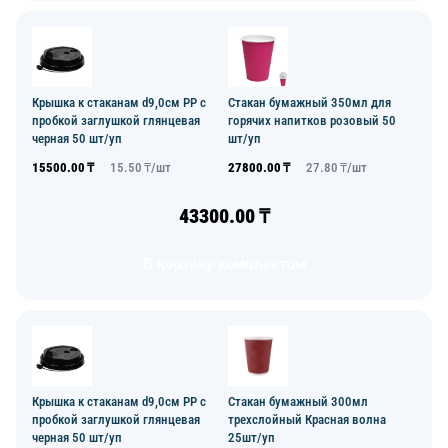
Крышка к стаканам d9,0см PP с
Стакан бумажный 350мл для
пробкой заглушкой глянцевая
горячих напитков розовый 50
черная 50 шт/уп
шт/уп
15500.00
₸
15.50
₸/
шт
27800.00
₸
27.80
₸/
шт
43300.00
₸
В корзину комплектом
Крышка к стаканам d9,0см PP с
Стакан бумажный 300мл
пробкой заглушкой глянцевая
трехслойный Красная волна
черная 50 шт/уп
25шт/уп