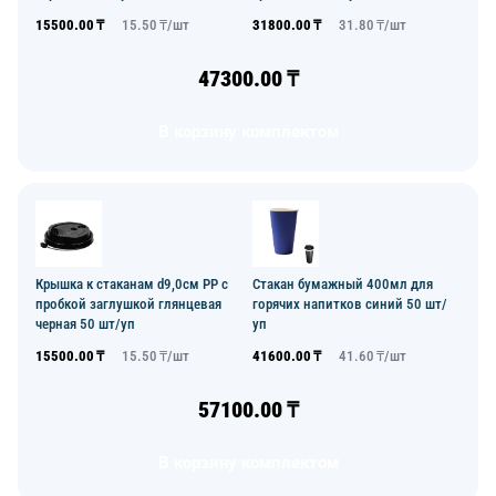
15500.00
₸
15.50
₸/
шт
31800.00
₸
31.80
₸/
шт
47300.00
₸
В корзину комплектом
Крышка к стаканам d9,0см PP с
Стакан бумажный 400мл для
пробкой заглушкой глянцевая
горячих напитков синий 50 шт/
черная 50 шт/уп
уп
15500.00
₸
15.50
₸/
шт
41600.00
₸
41.60
₸/
шт
57100.00
₸
В корзину комплектом