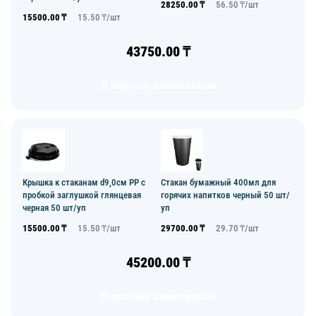
28250.00
₸
56.50
₸/
шт
15500.00
₸
15.50
₸/
шт
43750.00
₸
В корзину комплектом
Крышка к стаканам d9,0см PP с
Стакан бумажный 400мл для
пробкой заглушкой глянцевая
горячих напитков черный 50 шт/
черная 50 шт/уп
уп
15500.00
₸
15.50
₸/
шт
29700.00
₸
29.70
₸/
шт
45200.00
₸
В корзину комплектом