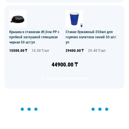
Крышка к стаканам d9,0см PP с
Стакан бумажный 350мл для
пробкой заглушкой глянцевая
горячих напитков синий 50 шт/
черная 50 шт/уп
уп
15500.00
₸
15.50
₸/
шт
29400.00
₸
29.40
₸/
шт
44900.00
₸
В корзину комплектом
ОСТАВЬТЕ ЗАЯВКУ
Мы вам перезвоним в течение 1 минуты и поможем
найти или оформить нужный товар!