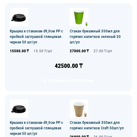
Крышка к стаканам d9,0см PP с
Стакан бумажный 350мл для
пробкой заглушкой глянцевая
горячих напитков зеленый 50
черная 50 шт/уп
шт/уп
15500.00
₸
15.50
₸/
шт
27000.00
₸
27.00
₸/
шт
42500.00
₸
В корзину комплектом
Крышка к стаканам d9,0см PP с
Стакан бумажный 350мл для
пробкой заглушкой глянцевая
горячих напитков Craft 50шт/уп
черная 50 шт/уп
26900.00
₸
26.90
₸/
шт