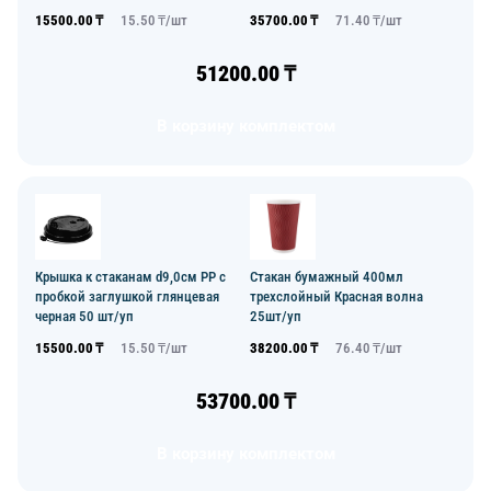
15500.00
₸
15.50
₸/
шт
35700.00
₸
71.40
₸/
шт
51200.00
₸
В корзину комплектом
Крышка к стаканам d9,0см PP с
Стакан бумажный 400мл
пробкой заглушкой глянцевая
трехслойный Красная волна
черная 50 шт/уп
25шт/уп
15500.00
₸
15.50
₸/
шт
38200.00
₸
76.40
₸/
шт
53700.00
₸
В корзину комплектом