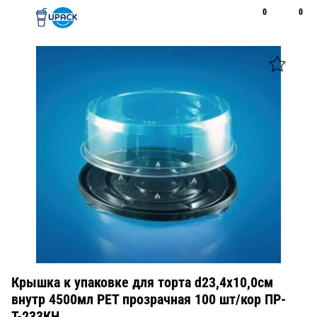
0
0
Рус
Қаз
Открыть поиск
Позвонить
+7 747 094 22 07
Крышка к упаковке для торта d23,4х10,0см
внутр 4500мл PET прозрачная 100 шт/кор ПР-
Т-233КН