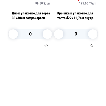
/
шт
99.50
₸/
шт
175.00
₸/
шт
ля
Дно к упаковке для торта
Крышка к упаковке для
Дн
см
30х30см гофрокартон
торта d22х11,7см внутр
2
100шт/уп
4100мл PET прозрачная
черно
850
160 шт/кор ПР-Т-1430 К
Т-
А ПЭТ
В корзину
В корзину
Посуда для приготовления пищи
Маски
Для кондитеров
TRAMONTINA