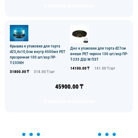
В корзину комплектом
Крышка к упаковке для торта
Дно к упаковке для торта d27см
d23,4х10,0см внутр 4500мл PET
внешн PET черное 100 шт/кор ПР-
прозрачная 100 шт/кор ПР-
Т-233 ДШ М ПЭТ
Т-233КН
14100.00
₸
141.00
₸/
шт
31800.00
₸
318.00
₸/
шт
45900.00
₸
В корзину комплектом
ОСТАВЬТЕ ЗАЯВКУ