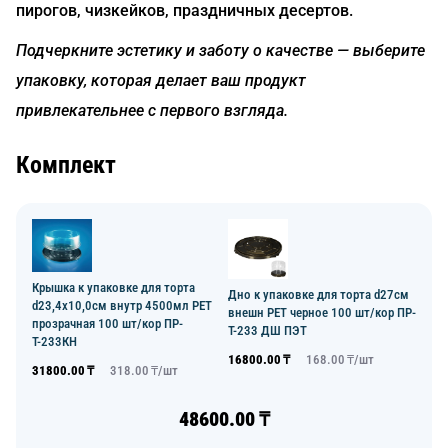
пирогов, чизкейков, праздничных десертов.
Подчеркните эстетику и заботу о качестве — выберите
упаковку, которая делает ваш продукт
привлекательнее с первого взгляда.
Комплект
Крышка к упаковке для торта
Дно к упаковке для торта d27см
d23,4х10,0см внутр 4500мл PET
внешн PET черное 100 шт/кор ПР-
прозрачная 100 шт/кор ПР-
Т-233 ДШ ПЭТ
Т-233КН
16800.00
₸
168.00
₸/
шт
31800.00
₸
318.00
₸/
шт
48600.00
₸