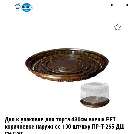
0
0
Рус
Қаз
Открыть поиск
Позвонить
+7 747 094 22 07
Дно к упаковке для торта d30см внешн PET
коричневое наружное 100 шт/кор ПР-Т-265 ДШ
CH ПЭТ