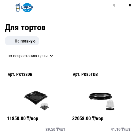
0
0
Рус
Қаз
Открыть поиск
Позвонить
+7 747 094 22 07
Для тортов
На главную
Арт.
PK138DB
Арт.
PK85TDB
11850.00
₸/кор
32058.00
₸/кор
39.50
₸/
шт
41.10
₸/
шт