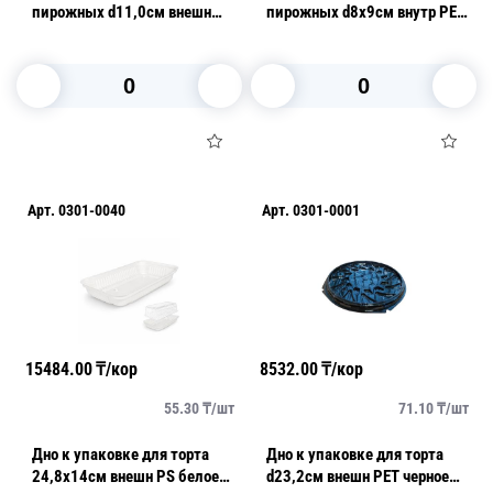
пирожных d11,0см внешн
пирожных d8х9см внутр PET
PET золотистое внутреннее
прозрачная 480 шт/кор ПР-
780 шт/кор ПР-Т-85 Д
Т-85 К ПЭТ
В корзину
В корзину
Арт.
0301-0040
Арт.
0301-0001
15484.00
₸/кор
8532.00
₸/кор
55.30
₸/
шт
71.10
₸/
шт
Дно к упаковке для торта
Дно к упаковке для торта
24,8х14см внешн PS белое
d23,2см внешн PET черное