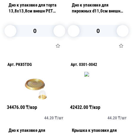
Дно к упаковке для торта
Дно к упаковке для
13,8х13,8см внешн PET
пирожных d11,0см внешн
черное внутреннее 300 шт/
PET черное внутреннее 780
кор ПР-Т-138 Д ПЭТ
шт/кор ПР-Т-85 Д
В корзину
В корзину
Арт.
PK85TDG
Арт.
0301-0042
34476.00
₸/кор
42432.00
₸/кор
44.20
₸/
шт
44.20
₸/
шт
Дно к упаковке для
Крышка к упаковке для