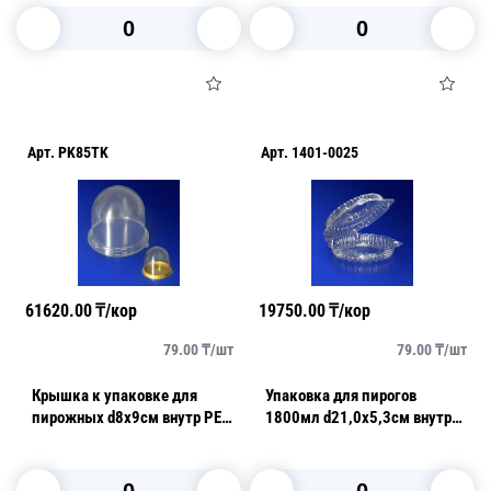
В корзину
В корзину
Арт.
PK85TK
Арт.
1401-0025
61620.00
₸/кор
19750.00
₸/кор
79.00
₸/
шт
79.00
₸/
шт
Крышка к упаковке для
Упаковка для пирогов
пирожных d8х9см внутр PET
1800мл d21,0х5,3см внутр
прозрачная 390 шт/кор ПР-
PET прозрачная с
Т-85 К
нераздельной крышкой 250
шт/кор PH-1017