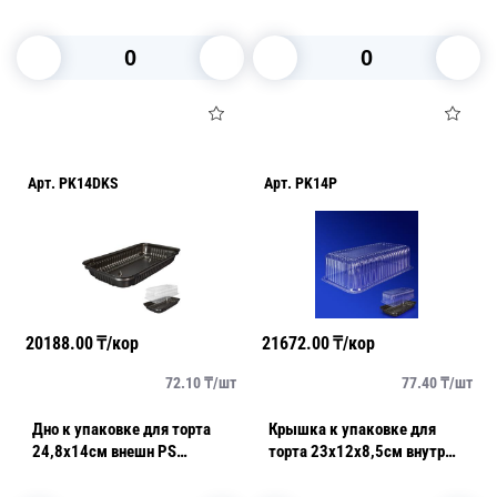
наружное 280 шт/кор ИП-14
120 шт/кор
ДШ
В корзину
В корзину
Арт.
PK14DKS
Арт.
PK14P
20188.00
₸/кор
21672.00
₸/кор
72.10
₸/
шт
77.40
₸/
шт
Дно к упаковке для торта
Крышка к упаковке для
24,8х14см внешн PS
торта 23x12x8,5см внутр
коричневое наружное 280
1600мл PS прозрачная 280
шт/кор ИП-14 ДШ
шт/кор ИП-14 К