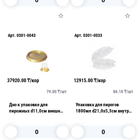
В корзину
В корзину
Арт.
0301-0043
Арт.
0301-0033
37920.00
₸/кор
12915.00
₸/кор
79.00
₸/
шт
86.10
₸/
шт
Дно к упаковке для
Упаковка для пирогов
пирожных d11,0см внешн
1800мл d21,0х5,3см внутр
PET золотистое внутреннее
PET прозрачная с
480 шт/кор ПР-Т-85 Д
нераздельной крышкой 150
шт/кор